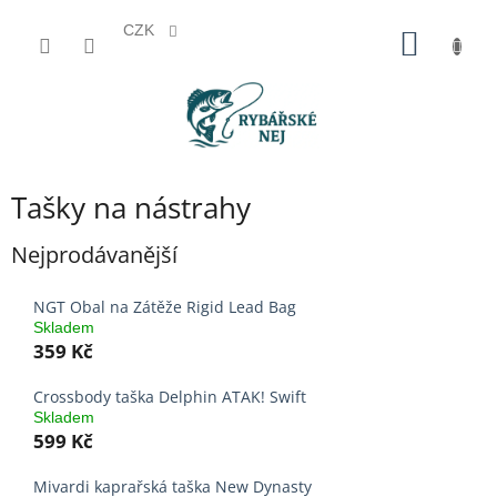
CZK
Přejít
NÁKUP
na
KOŠÍK
obsah
Tašky na nástrahy
Nejprodávanější
NGT Obal na Zátěže Rigid Lead Bag
Skladem
359 Kč
Crossbody taška Delphin ATAK! Swift
Skladem
599 Kč
Mivardi kaprařská taška New Dynasty