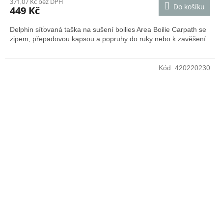
371,07 Kč bez DPH
Do košíku
449 Kč
Delphin síťovaná taška na sušení boilies Area Boilie Carpath se
zipem, přepadovou kapsou a popruhy do ruky nebo k zavěšení.
Kód:
420220230