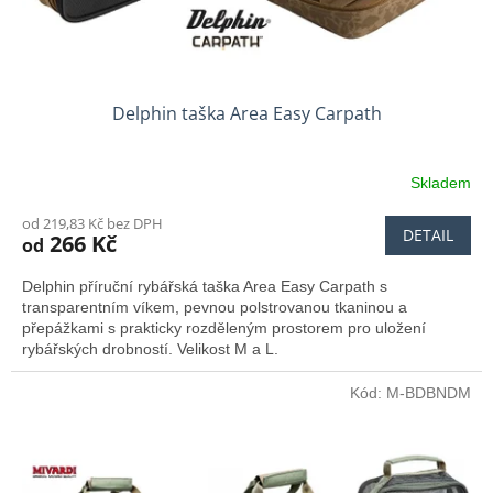
t
ů
Delphin taška Area Easy Carpath
Skladem
od 219,83 Kč bez DPH
DETAIL
266 Kč
od
Delphin příruční rybářská taška Area Easy Carpath s
transparentním víkem, pevnou polstrovanou tkaninou a
přepážkami s prakticky rozděleným prostorem pro uložení
rybářských drobností. Velikost M a L.
Kód:
M-BDBNDM