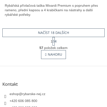
Rybářská přívlačová taška Mivardi Premium s popruhem přes
rameno, přední kapsou a 4 krabičkami na nástrahy a další
rybářské potřeby.
NAČÍST 18 DALŠÍCH
S
1
4
t
O
r
57
položek celkem
v
á
l
NAHORU
n
á
k
o
d
v
Z
a
á
c
á
n
í
p
í
p
a
Kontakt
r
t
v
í
eshop
@
rybarske-nej.cz
k
y
+420 606 085 800
v