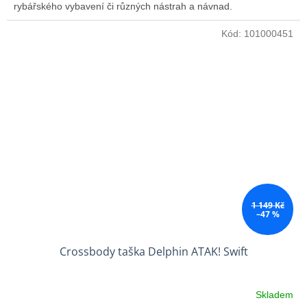
rybářského vybavení či různých nástrah a návnad.
Kód:
101000451
1 149 Kč
–47 %
Crossbody taška Delphin ATAK! Swift
Skladem