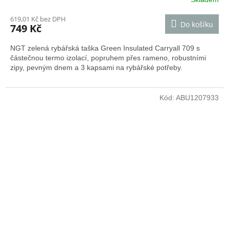
Průměrné
hodnocení
619,01 Kč bez DPH
produktu
Do košíku
749 Kč
je
4,0
NGT zelená rybářská taška Green Insulated Carryall 709 s
z
částečnou termo izolací, popruhem přes rameno, robustními
5
zipy, pevným dnem a 3 kapsami na rybářské potřeby.
hvězdiček.
Kód:
ABU1207933