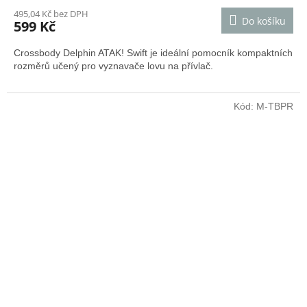
495,04 Kč bez DPH
Do košíku
599 Kč
Crossbody Delphin ATAK! Swift je ideální pomocník kompaktních
rozměrů učený pro vyznavače lovu na přívlač.
Kód:
M-TBPR