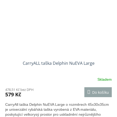
CarryALL taška Delphin NuEVA Large
Skladem
478,51 Kč bez DPH
Do košíku
579 Kč
CarryAll taška Delphin NuEVA Large o rozměrech 45x30x35cm
je univerzální rybářská taška vyrobená z EVA materiálu,
poskytující velkorysý prostor pro uskladnění nejrůznějšího