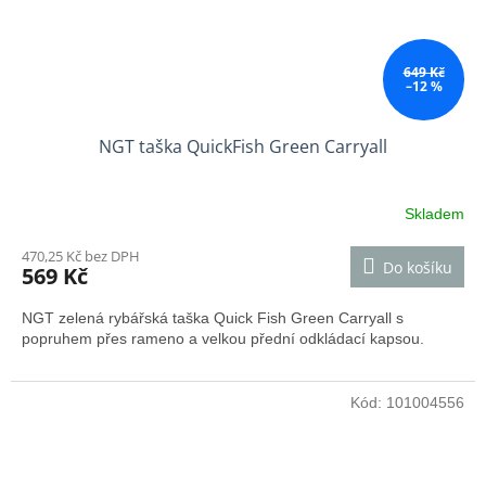
649 Kč
–12 %
NGT taška QuickFish Green Carryall
Skladem
470,25 Kč bez DPH
Do košíku
569 Kč
NGT zelená rybářská taška Quick Fish Green Carryall s
popruhem přes rameno a velkou přední odkládací kapsou.
Kód:
101004556