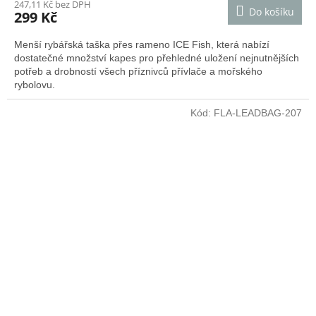
247,11 Kč bez DPH
Do košíku
299 Kč
Menší rybářská taška přes rameno ICE Fish, která nabízí
dostatečné množství kapes pro přehledné uložení nejnutnějších
potřeb a drobností všech příznivců přívlače a mořského
rybolovu.
Kód:
FLA-LEADBAG-207