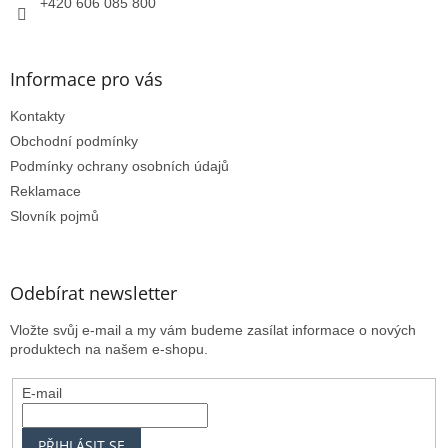
+420 606 085 800
ý
p
i
s
Informace pro vás
u
Kontakty
Obchodní podmínky
Podmínky ochrany osobních údajů
Reklamace
Slovník pojmů
Odebírat newsletter
Vložte svůj e-mail a my vám budeme zasílat informace o nových
produktech na našem e-shopu.
E-mail
PŘIHLÁSIT SE