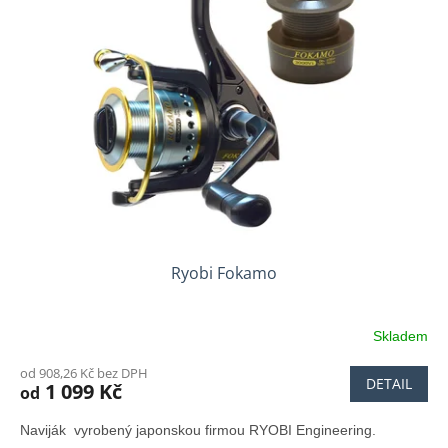
i
r
s
o
p
d
r
u
o
k
d
t
u
ů
k
t
ů
Ryobi Fokamo
Skladem
od 908,26 Kč bez DPH
DETAIL
1 099 Kč
od
Naviják vyrobený japonskou firmou RYOBI Engineering.