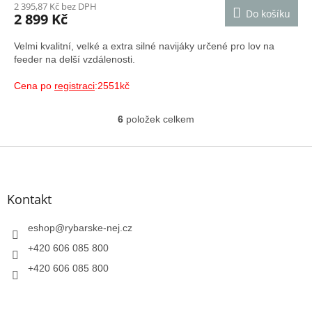
2 395,87 Kč bez DPH
Do košíku
2 899 Kč
Velmi kvalitní, velké a extra silné navijáky určené pro lov na
feeder na delší vzdálenosti.
Cena po
registraci
:2551kč
6
položek celkem
O
v
l
Z
á
á
d
p
a
a
Kontakt
c
t
í
í
eshop
@
rybarske-nej.cz
p
r
+420 606 085 800
v
k
+420 606 085 800
y
v
ý