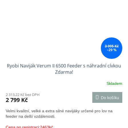
3 995 Kč
–29 %
Ryobi Naviják Verum II 6500 Feeder s náhradní cívkou
Zdarma!
Skladem
2 313,22 Kč bez DPH
Do košíku
2 799 Kč
Velmi kvalitní, velké a extra silné navijáky určené pro lov na
feeder na delší vzdálenosti.
Cena po
registraci
:2463kč