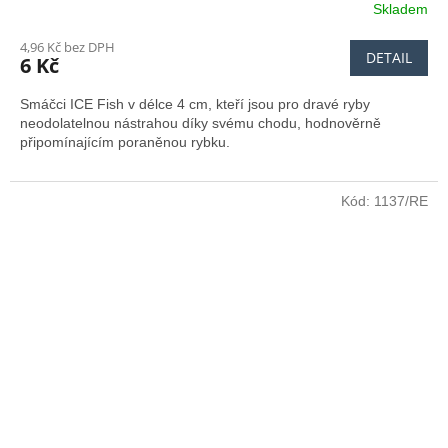
Skladem
Průměrné
hodnocení
4,96 Kč bez DPH
produktu
DETAIL
6 Kč
je
5,0
Smáčci ICE Fish v délce 4 cm, kteří jsou pro dravé ryby
z
neodolatelnou nástrahou díky svému chodu, hodnověrně
5
připomínajícím poraněnou rybku.
hvězdiček.
Kód:
1137/RE