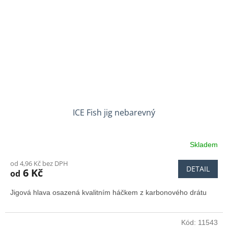
ICE Fish jig nebarevný
Skladem
od 4,96 Kč bez DPH
DETAIL
6 Kč
od
Jigová hlava osazená k
valitním háčkem z karbonového drátu
Kód:
11543