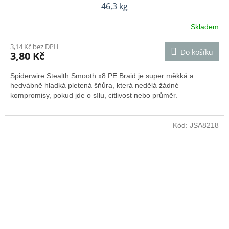
46,3 kg
Skladem
3,14 Kč bez DPH
Do košíku
3,80 Kč
Spiderwire Stealth Smooth x8 PE Braid je super měkká a
hedvábně hladká pletená šňůra, která nedělá žádné
kompromisy, pokud jde o sílu, citlivost nebo průměr.
Kód:
JSA8218