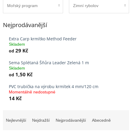
Mořský program
Zimní rybolov
Nejprodávanější
Extra Carp krmítko Method Feeder
Skladem
29 Kč
od
Sema Splétaná Šňůra Leader Zelená 1 m
Skladem
1,50 Kč
od
PVC trubička na výrobu krmítek 4 mm/120 cm
Momentálně nedostupné
14 Kč
Ř
a
Nejlevnější
Nejdražší
Nejprodávanější
Abecedně
z