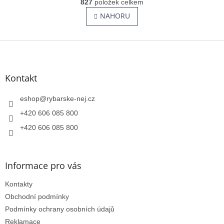
r
827
položek celkem
v
á
l
NAHORU
n
á
k
o
d
v
Z
a
á
c
á
n
í
p
í
p
a
Kontakt
r
t
v
í
eshop
@
rybarske-nej.cz
k
y
+420 606 085 800
v
+420 606 085 800
ý
p
i
s
Informace pro vás
u
Kontakty
Obchodní podmínky
Podmínky ochrany osobních údajů
Reklamace