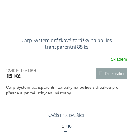
Carp System drážkové zarážky na boilies
transparentní 88 ks
Skladem
12,40 Kč bez DPH
Do košíku
15 Kč
Carp System transparentní zarážky na boilies s drážkou pro
přesné a pevné uchycení nástrahy.
NAČÍST 18 DALŠÍCH
S
1
46
t
O