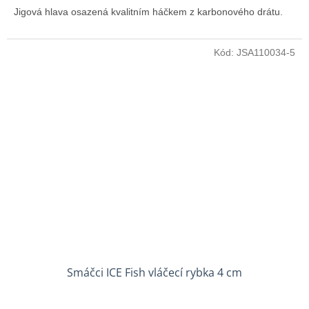
Jigová hlava osazená k
valitním háčkem z karbonového drátu.
Kód:
JSA110034-5
Smáčci ICE Fish vláčecí rybka 4 cm