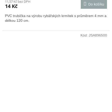
11,57 Kč bez DPH
Do košíku
14 Kč
PVC trubička na výrobu rybářských krmítek s průměrem 4 mm a
délkou 120 cm.
Kód:
JSA896500