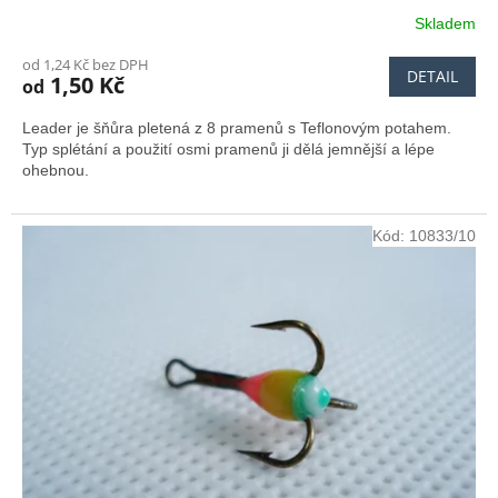
Skladem
od 1,24 Kč bez DPH
DETAIL
1,50 Kč
od
Leader je šňůra pletená z 8 pramenů s Teflonovým potahem.
Typ splétání a použití osmi pramenů ji dělá jemnější a lépe
ohebnou.
Kód:
10833/10