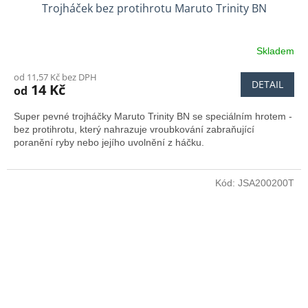
Trojháček bez protihrotu Maruto Trinity BN
Skladem
od 11,57 Kč bez DPH
DETAIL
14 Kč
od
Super pevné trojháčky Maruto Trinity BN se speciálním hrotem -
bez protihrotu, který nahrazuje vroubkování zabraňující
poranění ryby nebo jejího uvolnění z háčku.
Kód:
JSA200200T