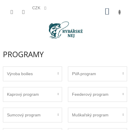
CZK
Přejít
NÁKUP
na
KOŠÍK
obsah
PROGRAMY
Výroba boilies
PVA program
Kaprový program
Feederový program
Sumcový program
Muškařský program