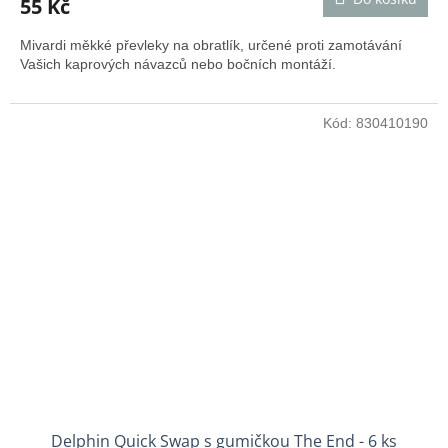
55 Kč
Mivardi měkké převleky na obratlík, určené proti zamotávání
Vašich kaprových návazců nebo bočních montáží.
Kód:
830410190
Delphin Quick Swap s gumičkou The End - 6 ks