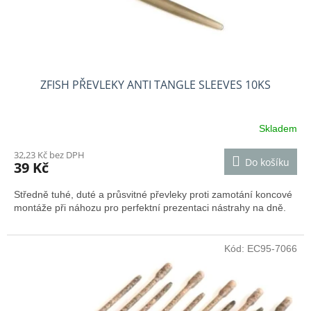
k
t
ů
ZFISH PŘEVLEKY ANTI TANGLE SLEEVES 10KS
Skladem
32,23 Kč bez DPH
Do košíku
39 Kč
Středně tuhé, duté a průsvitné převleky proti zamotání koncové
montáže při náhozu pro perfektní prezentaci nástrahy na dně.
Kód:
EC95-7066