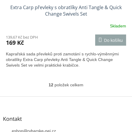
Extra Carp převleky s obratlíky Anti Tangle & Quick
Change Swivels Set
Skladem
139,67 Kč bez DPH
Do košíku
169 Kč
Kaprařská sada převleků proti zamotání s rychlo-výměnnými
obratlíky Extra Carp převleky Anti Tangle & Quick Change
Swivels Set ve velmi praktické krabičce.
12
položek celkem
O
v
l
Z
á
á
d
p
a
a
Kontakt
c
t
í
í
eshop
@
rybarske-nej.cz