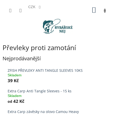
CZK
Přejít
NÁKUP
na
KOŠÍK
obsah
Převleky proti zamotání
Nejprodávanější
ZFISH PŘEVLEKY ANTI TANGLE SLEEVES 10KS
Skladem
39 Kč
Extra Carp Anti Tangle Sleeves - 15 ks
Skladem
42 Kč
od
Extra Carp závěsky na olovo Camou Heavy