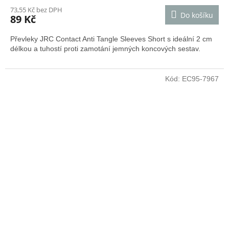
73,55 Kč bez DPH
Do košíku
89 Kč
Převleky JRC
Contact Anti Tangle Sleeves Short
s ideální 2 cm
délkou a tuhostí proti zamotání jemných koncových sestav.
Kód:
EC95-7967