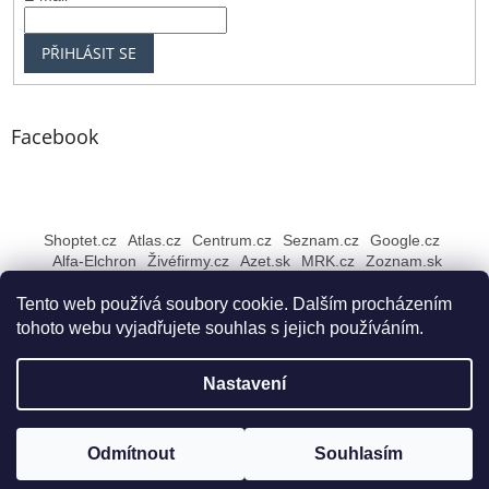
PŘIHLÁSIT SE
Facebook
Shoptet.cz
Atlas.cz
Centrum.cz
Seznam.cz
Google.cz
Alfa-Elchron
Živéfirmy.cz
Azet.sk
MRK.cz
Zoznam.sk
Tento web používá soubory cookie. Dalším procházením
tohoto webu vyjadřujete souhlas s jejich používáním.
Vytvořil Shoptet
Nastavení
Copyright 2026
Rybářské NEJ Bruntál
. Všechna práva
Odmítnout
Souhlasím
vyhrazena.
Upravit nastavení cookies