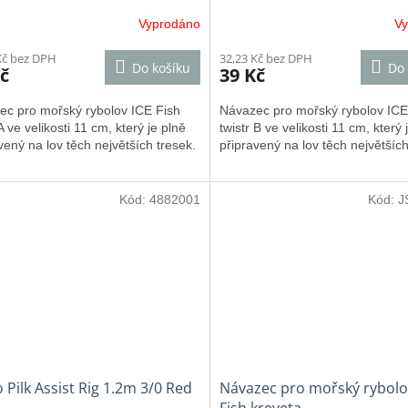
Vyprodáno
V
Kč bez DPH
32,23 Kč bez DPH
Do košíku
Do 
č
39 Kč
ec pro mořský rybolov ICE Fish
Návazec pro mořský rybolov ICE
 A ve velikosti 11 cm, který je plně
twistr B ve velikosti 11 cm, který 
vený na lov těch největších tresek.
připravený na lov těch největších
Kód:
4882001
Kód:
J
 Pilk Assist Rig 1.2m 3/0 Red
Návazec pro mořský rybolo