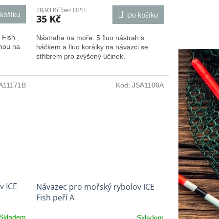
28,93 Kč bez DPH
košíku
Do košíku
35 Kč
 Fish
Nástraha na moře. 5 fluo nástrah s
ahou na
háčkem a fluo korálky na návazci se
stříbrem pro zvýšený účinek.
A11171B
Kód:
JSA1106A
v ICE
Návazec pro mořský rybolov ICE
Fish peří A
Skladem
Skladem