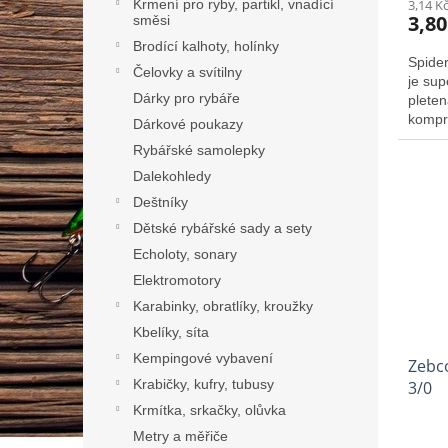
Krmení pro ryby, partikl, vnadící
3,14 K
3,80
směsi
Brodící kalhoty, holínky
Spider
Čelovky a svítilny
je su
Dárky pro rybáře
pleten
kompro
Dárkové poukazy
nebo 
Rybářské samolepky
Dalekohledy
Deštníky
Dětské rybářské sady a sety
Echoloty, sonary
Elektromotory
Karabinky, obratlíky, kroužky
Kbelíky, síta
Kempingové vybavení
Zebco
Krabičky, kufry, tubusy
3/0
Krmítka, srkačky, olůvka
Metry a měřiče