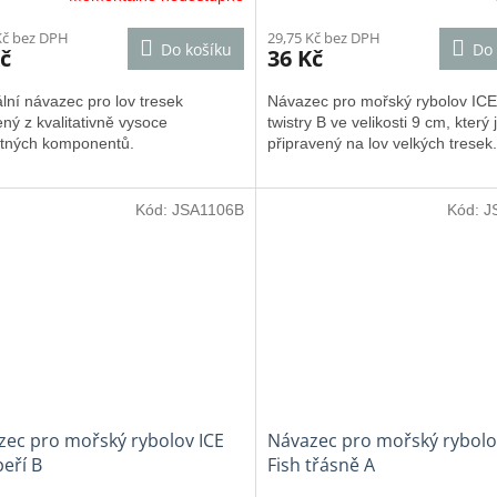
Kč bez DPH
29,75 Kč bez DPH
Do košíku
Do 
č
36 Kč
lní návazec pro lov tresek
Návazec pro mořský rybolov ICE
ný z kvalitativně vysoce
twistry B ve velikosti 9 cm, který 
tných komponentů.
připravený na lov velkých tresek.
Kód:
JSA1106B
Kód:
J
zec pro mořský rybolov ICE
Návazec pro mořský rybolo
peří B
Fish třásně A