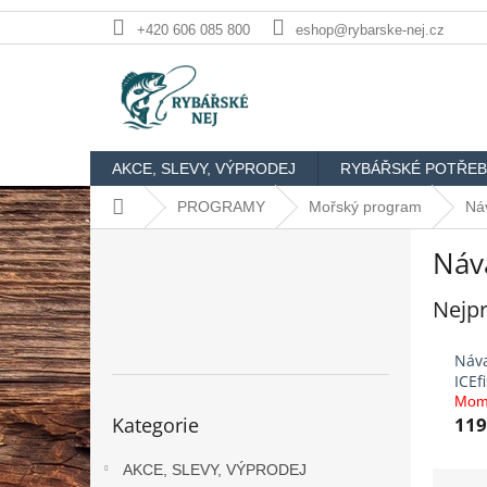
Přejít
+420 606 085 800
eshop@rybarske-nej.cz
na
obsah
AKCE, SLEVY, VÝPRODEJ
RYBÁŘSKÉ POTŘEB
Domů
PROGRAMY
Mořský program
Ná
P
Náv
o
s
Nejpr
t
r
a
Náva
n
ICEf
n
Mom
Přeskočit
Kategorie
119
kategorie
í
p
AKCE, SLEVY, VÝPRODEJ
a
Ř