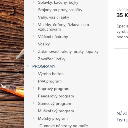
Splávky, kačeny, bójky
28,93 
Stojany na pruty, vidličky
35 K
Váhy, vážící saky
Vezírky, čeřeny, řízkovnice a
Speciá
vzduchování
vyrobe
Vláčecí nástrahy
hodno
Vozíky
Zakrmovací rakety, praky, lopatky
Zavážecí loďky
PROGRAMY
Výroba boilies
PVA program
Kaprový program
Feederový program
Sumcový program
Muškařský program
Náva
Mořský program
Fish 
Gumové nástrahy na moře