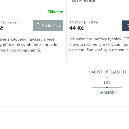
Fish kreveta
Skladem
36,36 Kč bez DPH
Kč bez DPH
D
Do košíku
44 Kč
č
Návazec pro mořský rybolov ICE
álně zhotovený návazec s více
kreveta s červeným tělíčkem, p
y přirozeně vyrobený z opravdu
vlascem, fluo korálky a ostrými h
kvalitních komponentů.
NAČÍST 18 DALŠÍCH
S
1
3
t
O
r
v
NAHORU
á
l
n
á
k
d
o
a
v
c
á
í
n
p
í