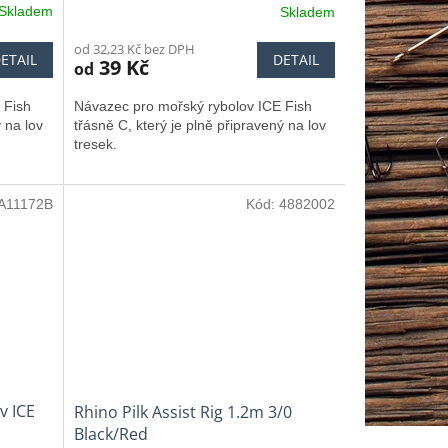
Skladem
Skladem
od 32,23 Kč bez DPH
ETAIL
DETAIL
39 Kč
od
 Fish
Návazec pro mořský rybolov ICE Fish
ý na lov
třásně C, který je plně připravený na lov
tresek.
A11172B
Kód:
4882002
v ICE
Rhino Pilk Assist Rig 1.2m 3/0
Black/Red