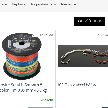
nější
Nejdražší
Nejprodávanější
Abecedně
OTEVŘÍT FILTR
Kód:
1596728
Kód:
J
rwire Stealth Smooth 8
ICE Fish vláčecí háčky
color 1 m 0,39 mm 46,3 kg
Skladem