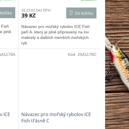
32,23 Kč bez DPH
košíku
Do košíku
39 Kč
 Fish
Návazec pro mořský rybolov ICE Fish
je plně
peří A, který je plně připravený na lov
makrely a dalších menších mořských
ryb.
SA1178A
Kód:
JSA1178C
v ICE
Návazec pro mořský rybolov ICE
Fish třásně C