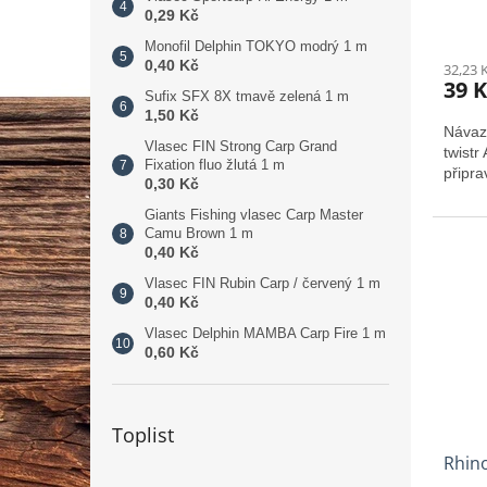
0,29 Kč
Monofil Delphin TOKYO modrý 1 m
0,40 Kč
32,23 
39 K
Sufix SFX 8X tmavě zelená 1 m
1,50 Kč
Návaz
Vlasec FIN Strong Carp Grand
twistr
Fixation fluo žlutá 1 m
připra
0,30 Kč
Giants Fishing vlasec Carp Master
Camu Brown 1 m
0,40 Kč
Vlasec FIN Rubin Carp / červený 1 m
0,40 Kč
Vlasec Delphin MAMBA Carp Fire 1 m
0,60 Kč
Toplist
Rhino