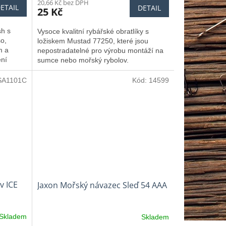
20,66 Kč bez DPH
ETAIL
DETAIL
25 Kč
sh s
Vysoce kvalitní rybářské obratlíky s
o,
ložiskem Mustad 77250, které jsou
m a
nepostradatelné pro výrobu montáží na
ní
sumce nebo mořský rybolov.
SA1101C
Kód:
14599
v ICE
Jaxon Mořský návazec Sleď 54 AAA
Skladem
Skladem