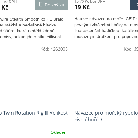
15,70 Kč bez DPH
č bez DPH
D
Do košíku
19 Kč
 Kč
Hotové návazce na moře ICE Fi
wire Stealth Smooth x8 PE Braid
pevnými vláčecími háčky na mas
per měkká a hedvábně hladká
fluorescenční hadičkou, korálke
á šňůra, která nedělá žádné
mosazným drátkem pro připevně
misy, pokud jde o sílu, citlivost
nástrahy.
průměr.
Kód:
4262003
Kód:
J
 Twin Rotation Rig III Velikost
Návazec pro mořský rybolo
Fish úhořík C
Skladem