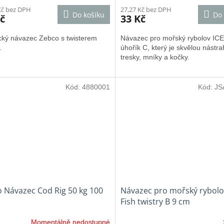
Kč bez DPH
27,27 Kč bez DPH
Do košíku
Do 
č
33 Kč
ický návazec Zebco s twisterem
Návazec pro mořský rybolov ICE
.
úhořík C, který je skvělou nástr
tresky, mníky a kočky.
Kód:
4880001
Kód:
JS
 Návazec Cod Rig 50 kg 100
Návazec pro mořský rybolo
Fish twistry B 9 cm
Momentálně nedostupné