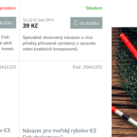
yprodáno
Skladem
32,23 Kč bez DPH
košíku
Do košíku
39 Kč
 Fish
Speciálně zhotovený návazec s více
je plně
přívěsy přirozeně vyrobený z opravdu
 tresek.
velmi kvalitních komponentů.
SA11220
Kód:
JSA11252
v ICE
Návazec pro mořský rybolov ICE