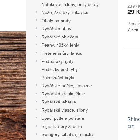
Nafukovací čluny, belly boaty
23,97 
29 K
Nože, škrabky, rukavice
Obaly na pruty
Prakt
Rybářská obuv
7,5cm
Rybářské oblečení
Peany, nůžky, jehly
Pletené šňůry, lanka
Podběráky, gafy
Podložky pod ryby
Polarizační brýle
Rybářské háčky, návazce
Rybářská křesla, židle
Rybářská lehátka
Rybářské vlasce, silony
Spací pytle a polštáře
Rhino
cm
Signalizátory záběru
Swingery, čihátka, rolničky