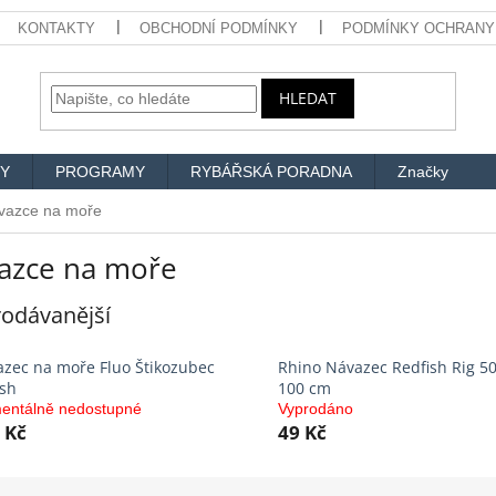
KONTAKTY
OBCHODNÍ PODMÍNKY
PODMÍNKY OCHRANY
HLEDAT
Y
PROGRAMY
RYBÁŘSKÁ PORADNA
Značky
vazce na moře
azce na moře
odávanější
zec na moře Fluo Štikozubec
Rhino Návazec Redfish Rig 50
ish
100 cm
entálně nedostupné
Vyprodáno
 Kč
49 Kč