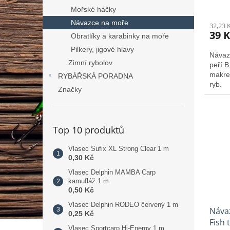
Mořské háčky
Návazce na moře
32,23 
39 K
Obratlíky a karabinky na moře
Pilkery, jigové hlavy
Návaz
Zimní rybolov
peří B
makre
RYBÁŘSKÁ PORADNA
ryb.
Značky
Top 10 produktů
Vlasec Sufix XL Strong Clear 1 m
0,30 Kč
Vlasec Delphin MAMBA Carp
kamufláž 1 m
0,50 Kč
Vlasec Delphin RODEO červený 1 m
Náva
0,25 Kč
Fish 
Vlasec Sportcarp Hi-Energy 1 m