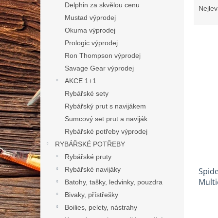
n
a
Delphin za skvělou cenu
Nejlev
e
z
Mustad výprodej
l
e
Okuma výprodej
n
Prologic výprodej
í
Ron Thompson výprodej
p
V
Savage Gear výprodej
r
ý
o
AKCE 1+1
p
d
Rybářské sety
i
u
s
Rybářský prut s navijákem
k
p
Sumcový set prut a naviják
t
r
Rybářské potřeby výprodej
ů
o
RYBÁŘSKÉ POTŘEBY
d
Rybářské pruty
u
Rybářské navijáky
Spide
k
Multi
t
Batohy, tašky, ledvinky, pouzdra
ů
Bivaky, přístřešky
Boilies, pelety, nástrahy