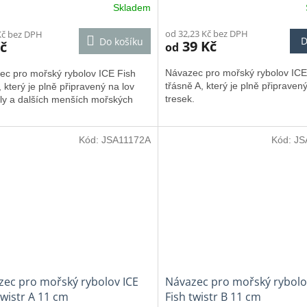
Skladem
od 32,23 Kč bez DPH
Kč bez DPH
D
Do košíku
39 Kč
č
od
Návazec pro mořský rybolov ICE
ec pro mořský rybolov ICE Fish
třásně A, který je plně připraven
, který je plně připravený na lov
tresek.
ly a dalších menších mořských
Kód:
JSA11172A
Kód:
JS
zec pro mořský rybolov ICE
Návazec pro mořský rybolo
twistr A 11 cm
Fish twistr B 11 cm