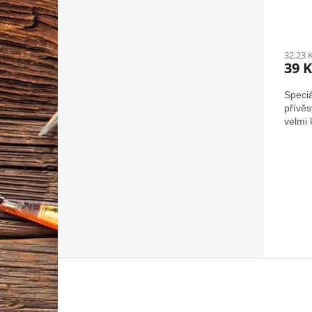
32,23 
39 K
Speci
přívěs
velmi 
Z
á
p
a