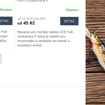
Fish chobotnice F
Skladem
Skladem
od 37,19 Kč bez DPH
ETAIL
DETAIL
45 Kč
od
 Fish
Návazec pro mořský rybolov ICE Fish
evným
chobotnice F, který je ideální pro
áčky.
horizontální a vertikální lov tresek a
mořských mníků.