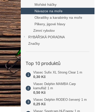
Mořské háčky
Návazce na moře
Obratlíky a karabinky na moře
Pilkery, jigové hlavy
Zimní rybolov
RYBÁŘSKÁ PORADNA
Značky
Top 10 produktů
Vlasec Sufix XL Strong Clear 1 m
0,30 Kč
Vlasec Delphin MAMBA Carp
kamufláž 1 m
0,50 Kč
Vlasec Delphin RODEO červený 1 m
0,25 Kč
Vlasec Sportcarp Hi-Energy 1 m