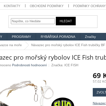
KONTAKTY
OBCHODNÍ PODMÍNKY
PODMÍNKY OCHRANY
HLEDAT
Y
PROGRAMY
RYBÁŘSKÁ PORADNA
Značky
vazce na moře
Návazec pro mořský rybolov ICE Fish trubičky BF
zec pro mořský rybolov ICE Fish tru
né
noceno
Podrobnosti hodnocení
Značka:
ICE FISH
ení
69 
u
57,02 K
Měrná
ZVOL
cena:
ek.
Návazec