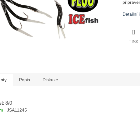
připraven
Detailní
TISK
anty
Popis
Diskuze
st: 8/0
em
| JSA11245