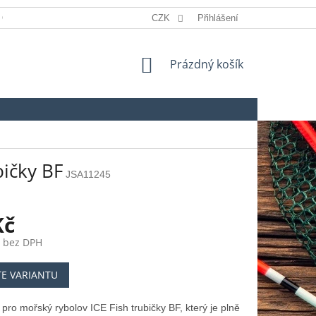
 OSOBNÍCH ÚDAJŮ
REKLAMACE
CZK
Přihlášení
SLOVNÍK POJMŮ
NÁKUPNÍ
Prázdný košík
KOŠÍK
bičky BF
JSA11245
Kč
č bez DPH
TE VARIANTU
pro mořský rybolov ICE Fish trubičky BF, který je plně