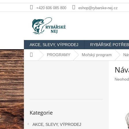
Přejít
+420 606 085 800
eshop@rybarske-nej.cz
na
obsah
AKCE, SLEVY, VÝPRODEJ
RYBÁŘSKÉ POTŘEB
Domů
PROGRAMY
Mořský program
Ná
P
Náva
o
s
Průměr
Neohod
t
hodnoc
r
produkt
a
je
n
0,0
n
z
Přeskočit
Kategorie
5
kategorie
í
hvězdič
p
AKCE, SLEVY, VÝPRODEJ
a