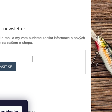
t newsletter
ůj e-mail a my vám budeme zasílat informace o nových
h na našem e-shopu.
ÁSIT SE
k
MRK.cz
Zoznam.sk
ouhlasím