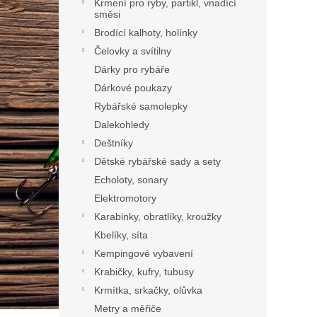
Krmení pro ryby, partikl, vnadící
směsi
Brodící kalhoty, holínky
Čelovky a svítilny
Dárky pro rybáře
Dárkové poukazy
Rybářské samolepky
Dalekohledy
Deštníky
Dětské rybářské sady a sety
Echoloty, sonary
Elektromotory
Karabinky, obratlíky, kroužky
Kbelíky, síta
Kempingové vybavení
Krabičky, kufry, tubusy
Krmítka, srkačky, olůvka
Metry a měřiče