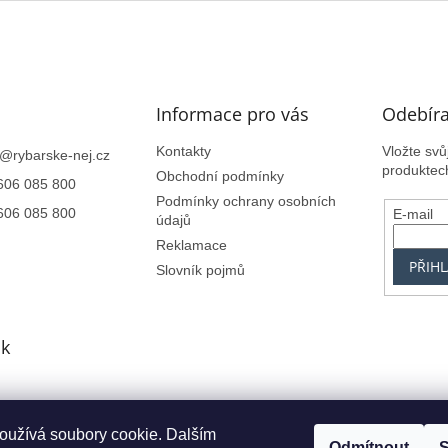
Informace pro vás
Odebíra
Kontakty
Vložte sv
@
rybarske-nej.cz
produktec
Obchodní podmínky
606 085 800
Podmínky ochrany osobních
606 085 800
E-mail
údajů
Reklamace
PŘIHL
Slovník pojmů
k
oužívá soubory cookie. Dalším
Centrum.cz
Seznam.cz
Google.cz
Alfa-Elchron
Živéfirmy.cz
Azet.s
Odmítnout
S