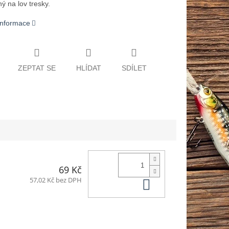
ý na lov tresky.
 informace
ZEPTAT SE
HLÍDAT
SDÍLET
69 Kč
Do košíku
57,02 Kč bez DPH