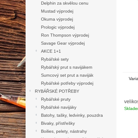
n
Delphin za skvělou cenu
e
Mustad výprodej
l
Okuma výprodej
Prologic výprodej
Ron Thompson výprodej
Savage Gear výprodej
AKCE 1+1
Rybářské sety
Rybářský prut s navijákem
Sumcový set prut a naviják
Vari
Rybářské potřeby výprodej
RYBÁŘSKÉ POTŘEBY
Rybářské pruty
veliko
Rybářské navijáky
Sklad
Batohy, tašky, ledvinky, pouzdra
Bivaky, přístřešky
Boilies, pelety, nástrahy