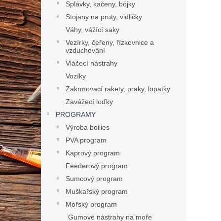
Splávky, kačeny, bójky
Stojany na pruty, vidličky
Váhy, vážící saky
Vezírky, čeřeny, řízkovnice a
vzduchování
Vláčecí nástrahy
Vozíky
Zakrmovací rakety, praky, lopatky
Zavážecí loďky
PROGRAMY
Výroba boilies
PVA program
Kaprový program
Feederový program
Sumcový program
Muškařský program
Mořský program
Gumové nástrahy na moře