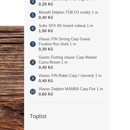
0,29 Kč
Monofil Delphin TOKYO modrý 1 m
0,40 Kč
Sufix SFX 8X tmavě zelená 1 m
1,50 Kč
Vlasec FIN Strong Carp Grand
Fixation fluo žlutá 1 m
0,30 Kč
Giants Fishing vlasec Carp Master
Camu Brown 1 m
0,40 Kč
Vlasec FIN Rubin Carp / červený 1 m
0,40 Kč
Vlasec Delphin MAMBA Carp Fire 1 m
0,60 Kč
Toplist