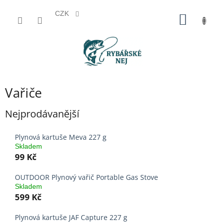
CZK
Přejít
NÁKUP
na
KOŠÍK
obsah
Vařiče
Nejprodávanější
Plynová kartuše Meva 227 g
Skladem
99 Kč
OUTDOOR Plynový vařič Portable Gas Stove
Skladem
599 Kč
Plynová kartuše JAF Capture 227 g