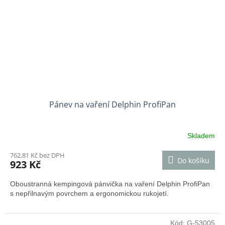
Pánev na vaření Delphin ProfiPan
Skladem
762,81 Kč bez DPH
Do košíku
923 Kč
Oboustranná kempingová pánvička na vaření Delphin ProfiPan
s nepřilnavým povrchem a ergonomickou rukojetí.
Kód:
G-53005