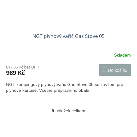
NGT plynový vařič Gas Stove 05
Skladem
817,36 Kč bez DPH
Do košíku
989 Kč
NGT kempingový plynový vařič Gas Stove 05 se závitem pro
plynové kartuše. Včetně přepravního obalu.
9
položek celkem
O
v
l
Z
á
á
d