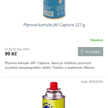
t
ů
Plynová kartuše JAF Capture 227 g
Skladem
81,82 Kč bez DPH
Do košíku
99 Kč
Plynová kartuše JAF Capture, která je nedílnou provozní
součástí kempingového vařiče Trekker a teplometu Warmy.
Kód:
KP02002