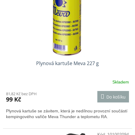
Plynová kartuše Meva 227 g
Skladem
81,82 Kč bez DPH
Do košíku
99 Kč
Plynová kartuše se závitem, která je nedílnou provozní součástí
kempingového vařiče Meva Thunder a teplometu RA.
Kód:
101002094