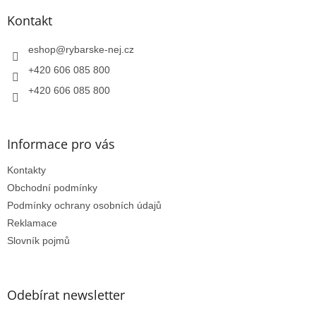
p
a
a
Kontakt
c
t
í
í
eshop
@
rybarske-nej.cz
p
r
+420 606 085 800
v
k
+420 606 085 800
y
v
ý
Informace pro vás
p
i
Kontakty
s
u
Obchodní podmínky
Podmínky ochrany osobních údajů
Reklamace
Slovník pojmů
Odebírat newsletter