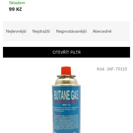
Skladem
99 Kč
Ř
a
Nejlevnější
Nejdražší
Nejprodávanější
Abecedně
z
e
n
OTEVŘÍT FILTR
í
p
V
r
Kód:
JAF-70110
ý
o
p
d
i
u
s
k
p
t
r
ů
o
d
u
k