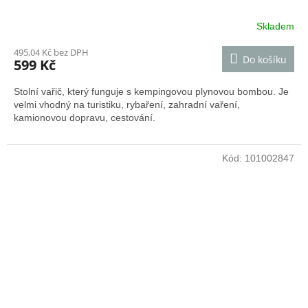
Skladem
495,04 Kč bez DPH
Do košíku
599 Kč
Stolní vařič, který funguje s kempingovou plynovou bombou. Je
velmi vhodný na turistiku, rybaření, zahradní vaření,
kamionovou dopravu, cestování.
Kód:
101002847