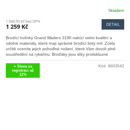
Skladem
1 040,50 Kč bez DPH
DETAIL
1 259 Kč
Brodící holínky Grand Waders 3190 nabízí velmi kvalitní a
odolné materiály, které mají správné brodící boty mít. Zcela
určitě oceníte jejich pohodlné nošení, které Vám dovolí plné
soustředění na rybařinu. Broďáky jsou díky protiskluzné
podrážce bezpečné a díky svým celkovým vlasnostem získaly
certifikát pracovní obuvi.
Kód:
8603542
+ Sleva za
registraci až
12%