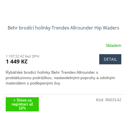
Behr brodící holínky Trendex Allrounder Hip Waders
Skladem
1 197,52 Kč bez DPH
DETAIL
1 449 Kč
Rybářské brodící holínky Behr Trendex Allrounder s
protiskluzovou podrážkou, nastavitelnými popruhy a odolným
materiálem s podlepenými švy.
Kód:
8603142
+ Sleva za
registraci až
12%