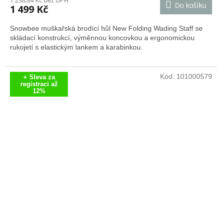
1 238,84 Kč bez DPH
Do košíku
1 499 Kč
Snowbee muškařská brodící hůl New Folding Wading Staff se
skládací konstrukcí, výměnnou koncovkou a ergonomickou
rukojetí s elastickým lankem a karabinkou.
Kód:
101000579
+ Sleva za
registraci až
12%