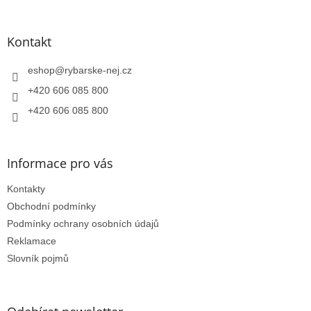
á
á
d
p
a
a
Kontakt
c
t
í
í
eshop
@
rybarske-nej.cz
p
r
+420 606 085 800
v
k
+420 606 085 800
y
v
ý
Informace pro vás
p
i
Kontakty
s
u
Obchodní podmínky
Podmínky ochrany osobních údajů
Reklamace
Slovník pojmů