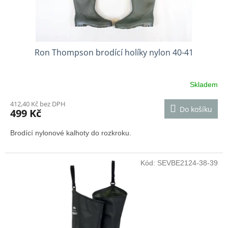
t
ů
Ron Thompson brodící holíky nylon 40-41
Skladem
412,40 Kč bez DPH
Do košíku
499 Kč
Brodící nylonové kalhoty do rozkroku.
Kód:
SEVBE2124-38-39