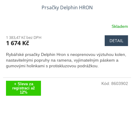
Prsačky Delphin HRON
Skladem
Průměrné
hodnocení
1 383,47 Kč bez DPH
produktu
DETAIL
1 674 Kč
je
4,7
Rybářské prsačky Delphin Hron s neoprenovou výztuhou kolen,
z
nastavitelnými popruhy na ramena, vyjímatelným páskem a
5
gumovými holinkami s protiskluzovou podrážkou.
hvězdiček.
Kód:
8603902
+ Sleva za
registraci až
12%