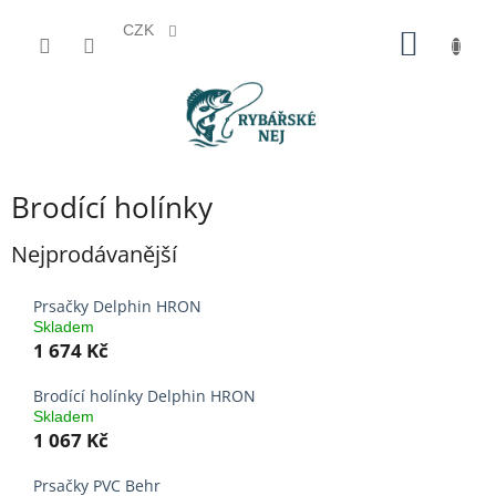
CZK
Přejít
NÁKUP
na
KOŠÍK
obsah
Brodící holínky
Nejprodávanější
Prsačky Delphin HRON
Skladem
1 674 Kč
Brodící holínky Delphin HRON
Skladem
1 067 Kč
Prsačky PVC Behr