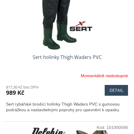
Sert holinky Thigh Waders PVC
Momentálně nedostupné
817,36 Kč bez DPH
DETAIL
989 Kč
Sert rybářské brodící holínky Thigh Waders PVC s gumovou
podrážkou a nastavitelnými popruhy pro upevnění k opasku.
Kód:
101000586