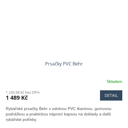
Prsačky PVC Behr
Skladem
Průměrné
hodnocení
1 230,58 Kč bez DPH
produktu
DETAIL
1 489 Kč
je
4,6
Rybářské prsačky Behr s odolnou PVC tkaninou, gumovou
z
podrážkou a praktickou náprsní kapsou na doklady a další
5
rybářské potřeby.
hvězdiček.