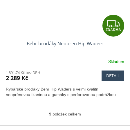
Z
ZDARMA
D
Behr broďáky Neopren Hip Waders
A
R
Skladem
M
1 891,74 Kč bez DPH
DETAIL
2 289 Kč
A
Rybářské broďáky Behr Hip Waders s velmi kvalitní
neoprénovou tkaninou a gumáky s perforovanou podrážkou.
9
položek celkem
O
v
l
Z