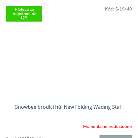
Kód:
S-19440
+ Sleva za
registraci až
12%
Snowbee brodící hůl New Folding Wading Staff
Momentálně nedostupné