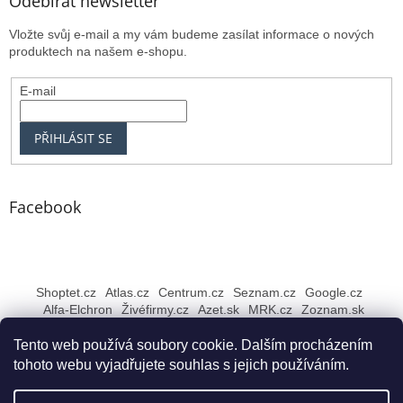
Odebírat newsletter
Vložte svůj e-mail a my vám budeme zasílat informace o nových
produktech na našem e-shopu.
E-mail
PŘIHLÁSIT SE
Facebook
Shoptet.cz
Atlas.cz
Centrum.cz
Seznam.cz
Google.cz
Alfa-Elchron
Živéfirmy.cz
Azet.sk
MRK.cz
Zoznam.sk
Tento web používá soubory cookie. Dalším procházením
tohoto webu vyjadřujete souhlas s jejich používáním.
Vytvořil Shoptet