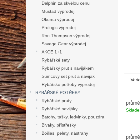
n
Delphin za skvělou cenu
e
Mustad výprodej
l
Okuma výprodej
Prologic výprodej
Ron Thompson výprodej
Savage Gear výprodej
AKCE 1+1
Rybářské sety
Rybářský prut s navijákem
Sumcový set prut a naviják
Vari
Rybářské potřeby výprodej
RYBÁŘSKÉ POTŘEBY
Rybářské pruty
průmě
Rybářské navijáky
Sklad
Batohy, tašky, ledvinky, pouzdra
Bivaky, přístřešky
Boilies, pelety, nástrahy
průmě