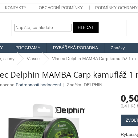
KONTAKTY
OBCHODNÍ PODMÍNKY
PODMÍNKY OCHRANY
HLEDAT
Y
PROGRAMY
RYBÁŘSKÁ PORADNA
Značky
, silony
Vlasce
Vlasec Delphin MAMBA Carp kamufláž 1 m
sec Delphin MAMBA Carp kamufláž 1
né
noceno
Podrobnosti hodnocení
Značka:
DELPHIN
ení
0,5
u
0,41 Kč
Měrná
ZVOL
cena:
ek.
Rybářsk