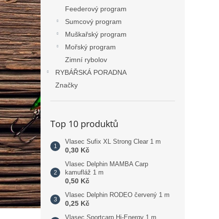
Feederový program
Sumcový program
Muškařský program
Mořský program
Zimní rybolov
RYBÁŘSKÁ PORADNA
Značky
Top 10 produktů
Vlasec Sufix XL Strong Clear 1 m
0,30 Kč
Vlasec Delphin MAMBA Carp
kamufláž 1 m
0,50 Kč
Vlasec Delphin RODEO červený 1 m
0,25 Kč
Vlasec Sportcarp Hi-Energy 1 m