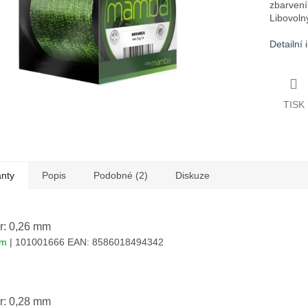
zbarvení
Libovoln
Detailní
TISK
anty
Popis
Podobné (2)
Diskuze
r: 0,26 mm
em
| 101001666
EAN:
8586018494342
r: 0,28 mm