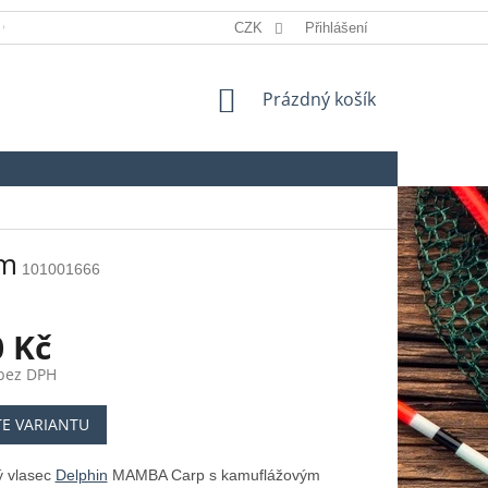
 OSOBNÍCH ÚDAJŮ
REKLAMACE
CZK
Přihlášení
SLOVNÍK POJMŮ
NÁKUPNÍ
Prázdný košík
KOŠÍK
 m
101001666
0 Kč
 bez DPH
TE VARIANTU
ý vlasec
Delphin
MAMBA Carp s kamuflážovým