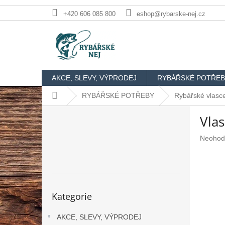
Přejít
+420 606 085 800
eshop@rybarske-nej.cz
na
obsah
AKCE, SLEVY, VÝPRODEJ
RYBÁŘSKÉ POTŘEB
Domů
RYBÁŘSKÉ POTŘEBY
Rybářské vlasce
P
Vla
o
s
Průměr
Neohod
t
hodnoc
r
produkt
a
je
n
0,0
n
z
Přeskočit
Kategorie
5
kategorie
í
hvězdič
p
AKCE, SLEVY, VÝPRODEJ
a