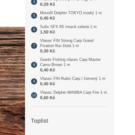
0,29 Kč
Monofil Delphin TOKYO modrý 1 m
0,40 Kč
Sufix SFX 8X tmavě zelená 1 m
1,50 Kč
Vlasec FIN Strong Carp Grand
Fixation fluo žlutá 1 m
0,30 Kč
Giants Fishing vlasec Carp Master
Camu Brown 1 m
0,40 Kč
Vlasec FIN Rubin Carp / červený 1 m
0,40 Kč
Vlasec Delphin MAMBA Carp Fire 1 m
0,60 Kč
Toplist