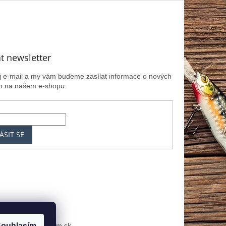
t newsletter
ůj e-mail a my vám budeme zasílat informace o nových
h na našem e-shopu.
ÁSIT SE
k
MRK.cz
Zoznam.sk
ouhlasím