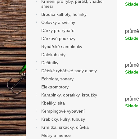
Krmení pro ryby, partikl, vnadící
Sklad
směsi
Brodící kalhoty, holínky
Čelovky a svítilny
Dárky pro rybáře
průmě
Sklad
Dárkové poukazy
Rybářské samolepky
Dalekohledy
Deštníky
průmě
Dětské rybářské sady a sety
Sklad
Echoloty, sonary
Elektromotory
Karabinky, obratlíky, kroužky
průmě
Kbelíky, síta
Sklad
Kempingové vybavení
Krabičky, kufry, tubusy
Krmítka, srkačky, olůvka
Metry a měřiče