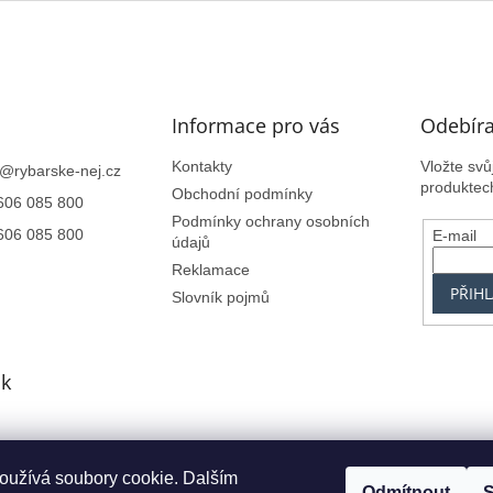
Informace pro vás
Odebíra
Kontakty
Vložte sv
@
rybarske-nej.cz
produktec
Obchodní podmínky
606 085 800
Podmínky ochrany osobních
606 085 800
E-mail
údajů
Reklamace
PŘIHL
Slovník pojmů
k
oužívá soubory cookie. Dalším
Centrum.cz
Seznam.cz
Google.cz
Alfa-Elchron
Živéfirmy.cz
Azet.s
Odmítnout
S