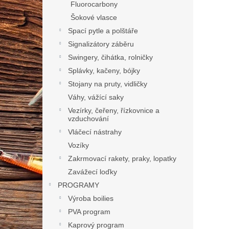
Fluorocarbony
Šokové vlasce
Spací pytle a polštáře
Signalizátory záběru
Swingery, čihátka, rolničky
Splávky, kačeny, bójky
Stojany na pruty, vidličky
Váhy, vážící saky
Vezírky, čeřeny, řízkovnice a
vzduchování
Vláčecí nástrahy
Vozíky
Zakrmovací rakety, praky, lopatky
Zavážecí loďky
PROGRAMY
Výroba boilies
PVA program
Kaprový program