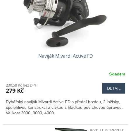
Naviják Mivardi Active FD
Skladem
Průměrné
hodnocení
230,58 Kč bez DPH
produktu
DETAIL
279 Kč
je
4,5
Rybářský naviják Mivardi Active FD s přední brzdou, 2 ložisky,
z
spolehlivou konstrukcí a cívkou s hladkou povrchovou úpravou.
5
Velikost 2000, 3000, 4000.
hvězdiček.
Kód:
TEBCPR2001