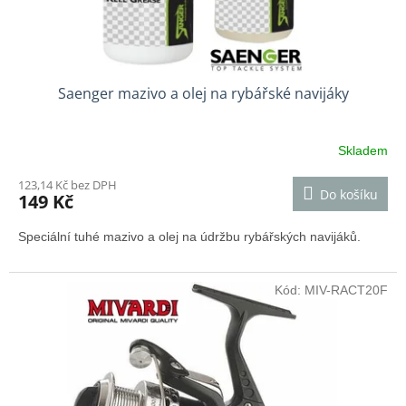
t
ů
Saenger mazivo a olej na rybářské navijáky
Skladem
123,14 Kč bez DPH
Do košíku
149 Kč
Speciální tuhé mazivo a olej na údržbu rybářských navijáků.
Kód:
MIV-RACT20F