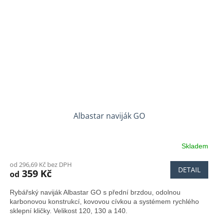
Albastar naviják GO
Skladem
Průměrné
hodnocení
od 296,69 Kč bez DPH
produktu
DETAIL
359 Kč
od
je
4,5
Rybářský naviják Albastar GO s přední brzdou, odolnou
z
karbonovou konstrukcí, kovovou cívkou a systémem rychlého
5
sklepní kličky. Velikost 120, 130 a 140.
hvězdiček.