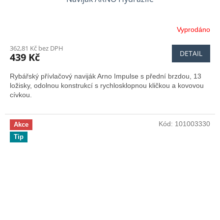
Vyprodáno
362,81 Kč bez DPH
DETAIL
439 Kč
Rybářský přívlačový naviják Arno Impulse s přední brzdou, 13
ložisky, odolnou konstrukcí s rychlosklopnou kličkou a kovovou
cívkou.
Kód:
101003330
Akce
Tip