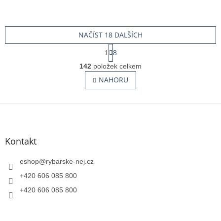
NAČÍST 18 DALŠÍCH
S
1
8
t
O
r
142
položek celkem
v
á
l
NAHORU
n
á
k
o
d
v
Z
a
á
c
á
n
í
p
í
p
a
Kontakt
r
t
v
í
eshop
@
rybarske-nej.cz
k
y
+420 606 085 800
v
+420 606 085 800
ý
p
i
s