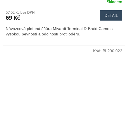
Skladem
Průměrné
hodnocení
57,02 Kč bez DPH
produktu
DETAIL
69 Kč
je
5,0
Návazcová pletená šňůra Mivardi Terminal D-Braid Camo s
z
vysokou pevností a odolností proti oděru.
5
hvězdiček.
Kód:
BL290 022