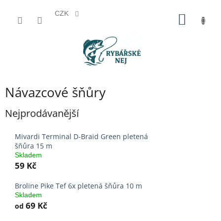
CZK
Přejít
NÁKUP
na
KOŠÍK
obsah
Návazcové šňůry
Nejprodávanější
Mivardi Terminal D-Braid Green pletená
šňůra 15 m
Skladem
59 Kč
Broline Pike Tef 6x pletená šňůra 10 m
Skladem
69 Kč
od