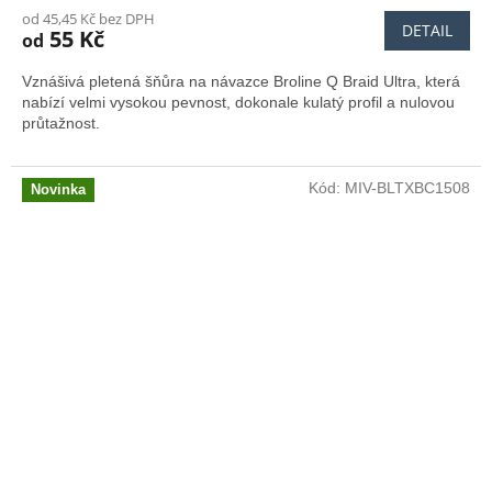
od 45,45 Kč bez DPH
DETAIL
55 Kč
od
Vznášivá pletená šňůra na návazce Broline Q Braid Ultra, která
nabízí velmi vysokou pevnost, dokonale kulatý profil a nulovou
průtažnost.
Kód:
MIV-BLTXBC1508
Novinka