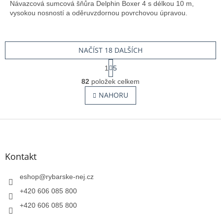
Návazcová sumcová šňůra Delphin Boxer 4 s délkou 10 m,
vysokou nosností a oděruvzdornou povrchovou úpravou.
NAČÍST 18 DALŠÍCH
S
1
5
t
O
r
82
položek celkem
v
á
l
NAHORU
n
á
k
o
d
v
Z
a
á
c
á
n
í
p
í
p
a
Kontakt
r
t
v
í
eshop
@
rybarske-nej.cz
k
y
+420 606 085 800
v
+420 606 085 800
ý
p