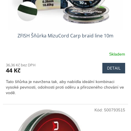
k
t
ů
ZFISH Šňůrka MizuCord Carp braid line 10m
Skladem
36,36 Kč bez DPH
DETAIL
44 Kč
Tato šňůrka je navržena tak, aby nabídla ideální kombinaci
vysoké pevnosti, odolnosti proti oděru a přirozeného chování ve
vodě.
Kód:
500793515