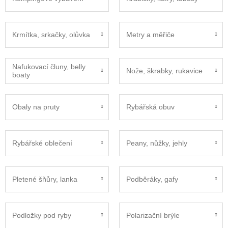
Krmítka, srkačky, olůvka
Metry a měřiče
Nafukovací čluny, belly
Nože, škrabky, rukavice
boaty
Obaly na pruty
Rybářská obuv
Rybářské oblečení
Peany, nůžky, jehly
Pletené šňůry, lanka
Podběráky, gafy
Podložky pod ryby
Polarizační brýle