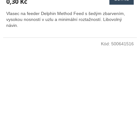
0,30 Kč
Vlasec na feeder Delphin Method Feed s šedým zbarvením,
vysokou nosností v uzlu a minimální roztažností. Libovolný
návin.
Kód:
500641516