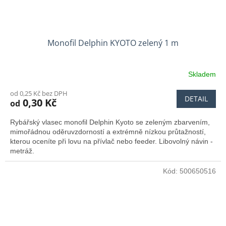
Monofil Delphin KYOTO zelený 1 m
Skladem
od 0,25 Kč bez DPH
DETAIL
0,30 Kč
od
Rybářský vlasec monofil Delphin Kyoto se zeleným zbarvením,
mimořádnou oděruvzdorností a extrémně nízkou průtažností,
kterou oceníte při lovu na přívlač nebo feeder. Libovolný návin -
metráž.
Kód:
500650516