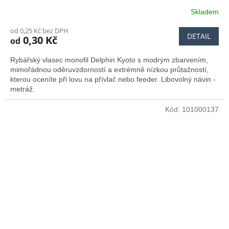
Skladem
od 0,25 Kč bez DPH
DETAIL
0,30 Kč
od
Rybářský vlasec monofil Delphin Kyoto s modrým zbarvením,
mimořádnou oděruvzdorností a extrémně nízkou průtažností,
kterou oceníte při lovu na přívlač nebo feeder. Libovolný návin -
metráž.
Kód:
101000137