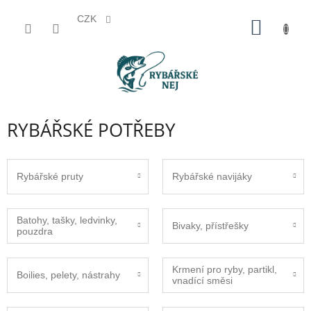
CZK
Přejít
NÁKUP
na
KOŠÍK
obsah
RYBÁŘSKÉ POTŘEBY
Rybářské pruty
Rybářské navijáky
Batohy, tašky, ledvinky,
Bivaky, přístřešky
pouzdra
Krmení pro ryby, partikl,
Boilies, pelety, nástrahy
vnadící směsi