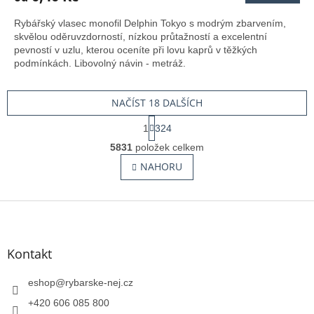
Rybářský vlasec monofil Delphin Tokyo s modrým zbarvením,
skvělou oděruvzdorností, nízkou průtažností a excelentní
pevností v uzlu, kterou oceníte při lovu kaprů v těžkých
podmínkách. Libovolný návin - metráž.
NAČÍST 18 DALŠÍCH
S
1
324
t
O
r
5831
položek celkem
v
á
l
NAHORU
n
á
k
o
d
v
Z
a
á
c
á
n
í
p
í
p
a
Kontakt
r
t
v
í
eshop
@
rybarske-nej.cz
k
y
+420 606 085 800
v