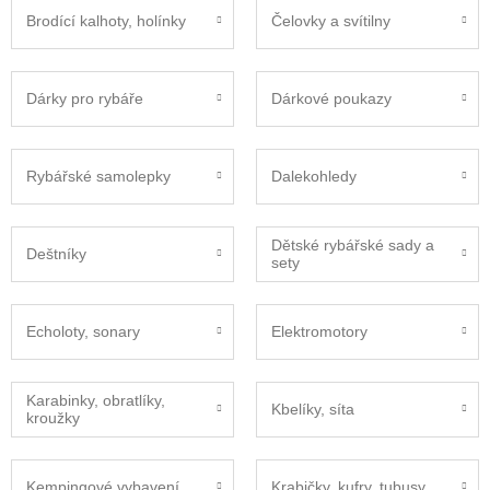
Brodící kalhoty, holínky
Čelovky a svítilny
Dárky pro rybáře
Dárkové poukazy
Rybářské samolepky
Dalekohledy
Dětské rybářské sady a
Deštníky
sety
Echoloty, sonary
Elektromotory
Karabinky, obratlíky,
Kbelíky, síta
kroužky
Kempingové vybavení
Krabičky, kufry, tubusy