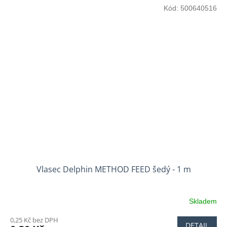
Kód:
500640516
Vlasec Delphin METHOD FEED šedý - 1 m
Skladem
0,25 Kč bez DPH
DETAIL