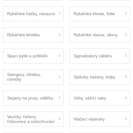
Rybářské háčky, návazce
Rybářská křesla, židle
Rybářská lehátka
Rybářské vlasce, silony
Spací pytle a polštáře
Signalizátory záběru
Swingery, čihátka,
Splávky, kačeny, bójky
rolničky
Stojany na pruty, vidličky
Váhy, vážící saky
Vezírky, čeřeny,
Vláčecí nástrahy
řízkovnice a vzduchování