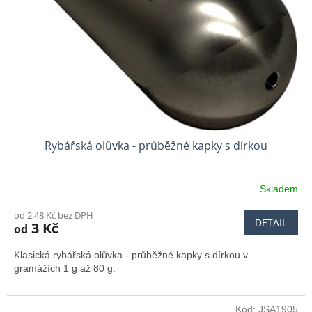
Rybářská olůvka - průběžné kapky s dírkou
Skladem
od 2,48 Kč bez DPH
DETAIL
3 Kč
od
Klasická rybářská olůvka - průběžné kapky s dírkou v
gramážích 1 g až 80 g.
Kód:
JSA1905