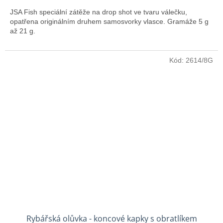
JSA Fish speciální zátěže na drop shot ve tvaru válečku,
opatřena originálním druhem samosvorky vlasce. Gramáže 5 g
až 21 g.
Kód:
2614/8G
Rybářská olůvka - koncové kapky s obratlíkem