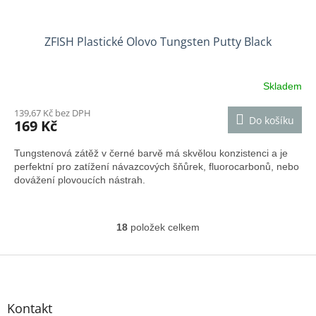
ZFISH Plastické Olovo Tungsten Putty Black
Skladem
139,67 Kč bez DPH
Do košíku
169 Kč
Tungstenová zátěž v černé barvě má skvělou konzistenci a je
perfektní pro zatížení návazcových šňůrek, fluorocarbonů, nebo
dovážení plovoucích nástrah.
18
položek celkem
O
v
l
Z
á
á
d
p
a
a
Kontakt
c