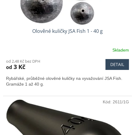
t
ů
Olověné kuličky JSA Fish 1 - 40 g
Skladem
od 2,48 Kč bez DPH
DETAIL
3 Kč
od
Rybářské, průběžné olověné kuličky na vyvažování JSA Fish.
Gramáže 1 až 40 g.
Kód:
2611/1G