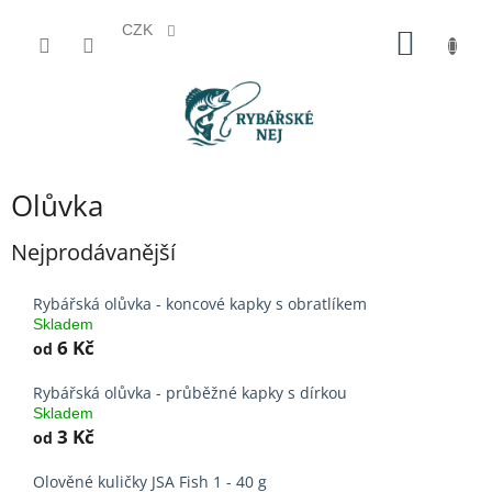
CZK
Přejít
NÁKUP
na
KOŠÍK
obsah
Olůvka
Nejprodávanější
Rybářská olůvka - koncové kapky s obratlíkem
Skladem
6 Kč
od
Rybářská olůvka - průběžné kapky s dírkou
Skladem
3 Kč
od
Olověné kuličky JSA Fish 1 - 40 g