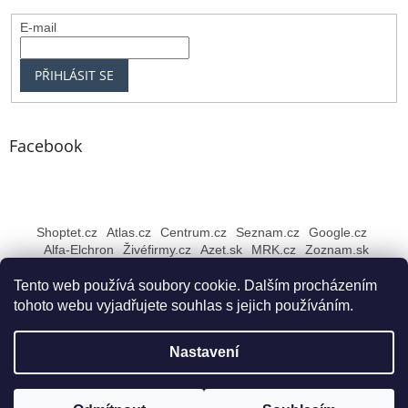
E-mail
PŘIHLÁSIT SE
Facebook
Shoptet.cz
Atlas.cz
Centrum.cz
Seznam.cz
Google.cz
Alfa-Elchron
Živéfirmy.cz
Azet.sk
MRK.cz
Zoznam.sk
Tento web používá soubory cookie. Dalším procházením
tohoto webu vyjadřujete souhlas s jejich používáním.
Vytvořil Shoptet
Nastavení
Copyright 2026
Rybářské NEJ Bruntál
. Všechna práva