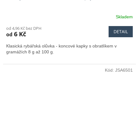
Skladem
od 4,96 Kč bez DPH
DETAIL
6 Kč
od
Klasická rybářská olůvka - koncové kapky s obratlíkem v
gramážích 8 g až 100 g.
Kód:
JSA6501