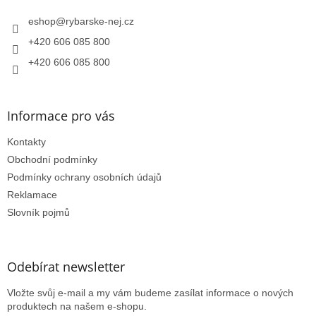
t
í
í
eshop
@
rybarske-nej.cz
p
r
+420 606 085 800
v
k
+420 606 085 800
y
v
ý
Informace pro vás
p
i
Kontakty
s
u
Obchodní podmínky
Podmínky ochrany osobních údajů
Reklamace
Slovník pojmů
Odebírat newsletter
Vložte svůj e-mail a my vám budeme zasílat informace o nových
produktech na našem e-shopu.