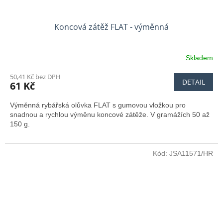
Koncová zátěž FLAT - výměnná
Skladem
50,41 Kč bez DPH
DETAIL
61 Kč
Výměnná rybářská olůvka FLAT s gumovou vložkou pro
snadnou a rychlou výměnu koncové zátěže. V gramážích 50 až
150 g.
Kód:
JSA11571/HR