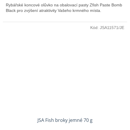
Rybářské koncové olůvko na obalovací pasty Zfish Paste Bomb
Black pro zvýšení atraktivity Vašeho krmného místa.
Kód:
JSA11571/JE
JSA Fish broky jemné 70 g