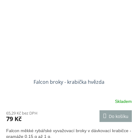
Falcon broky - krabička hvězda
Skladem
65,29 Kč bez DPH
Do košíku
79 Kč
Falcon měkké rybářské vyvažovací broky v dávkovací krabičce -
gramáže 0,15 g až 1 g.