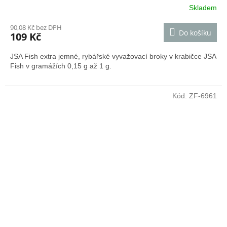
Skladem
90,08 Kč bez DPH
Do košíku
109 Kč
JSA Fish extra jemné, rybářské vyvažovací broky v krabičce JSA
Fish v gramážích 0,15 g až 1 g.
Kód:
ZF-6961