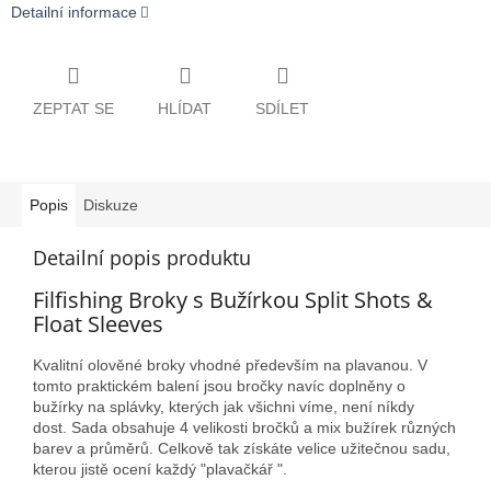
Detailní informace
ZEPTAT SE
HLÍDAT
SDÍLET
Popis
Diskuze
Detailní popis produktu
Filfishing Broky s Bužírkou Split Shots &
Float Sleeves
Kvalitní olověné broky vhodné především na plavanou. V
tomto praktickém balení jsou bročky navíc doplněny o
bužírky na splávky, kterých jak všichni víme, není níkdy
dost. Sada obsahuje 4 velikosti bročků a mix bužírek různých
barev a průměrů. Celkově tak získáte velice užitečnou sadu,
kterou jistě ocení každý "plavačkář ".