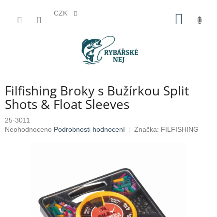
CZK
Přejít
NÁKUP
na
KOŠÍK
obsah
Filfishing Broky s Bužírkou Split
Shots & Float Sleeves
25-3011
Průměrné
Neohodnoceno
Podrobnosti hodnocení
Značka:
FILFISHING
hodnocení
produktu
je
0,0
z
5
hvězdiček.