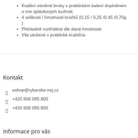
Kvalitní olověné broky v praktickém balení doplněném
o mix splávkových bužírek
4 velikosti / hmotnosti bročků (0,15 / 0,25 /0,45 /0,70g
)
Přehledně roztříděné dle dané hmotnosti
Vše uložené v praktické krabičce
Z
á
p
a
Kontakt
t
í
eshop
@
rybarske-nej.cz
+420 606 085 800
+420 606 085 800
Informace pro vás