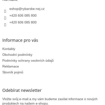
r
t
v
í
eshop
@
rybarske-nej.cz
k
y
+420 606 085 800
v
+420 606 085 800
ý
p
i
s
Informace pro vás
u
Kontakty
Obchodní podmínky
Podmínky ochrany osobních údajů
Reklamace
Slovník pojmů
Odebírat newsletter
Vložte svůj e-mail a my vám budeme zasílat informace o nových
produktech na našem e-shopu.