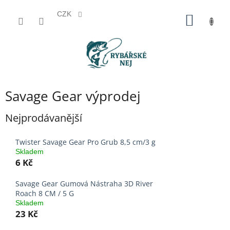
CZK
Přejít
NÁKUP
na
KOŠÍK
obsah
Savage Gear výprodej
Nejprodávanější
Twister Savage Gear Pro Grub 8,5 cm/3 g
Skladem
6 Kč
Savage Gear Gumová Nástraha 3D River
Roach 8 CM / 5 G
Skladem
23 Kč