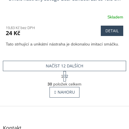
Skladem
19,83 Kč bez DPH
DETAIL
24 Kč
Tato strhující a unikátní nástraha je dokonalou imitací smáčku.
NAČÍST 12 DALŠÍCH
S
1
2
t
O
r
30
položek celkem
v
á
l
NAHORU
n
á
k
o
d
v
Z
a
á
c
á
n
í
p
í
p
a
Kontakt