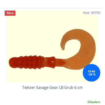
Kód:
36750
Akce
12 Kč
–58 %
Twister Savage Gear LB Grub 6 cm
Skladem