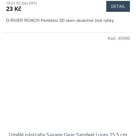
19,01 Kč bez DPH
DETAIL
23 Kč
D RIVER ROACH Perfektní 3D sken skutečné živé rybky.
Kód:
45086
Umělé nástrahy Savage Gear Sandeel Lures 15.5 cm