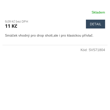
Skladem
Průměrné
hodnocení
9,09 Kč bez DPH
produktu
DETAIL
11 Kč
je
5,0
Smáček vhodný pro drop shott,ale i pro klasickou přívlač.
z
5
hvězdiček.
Kód:
SVS71804