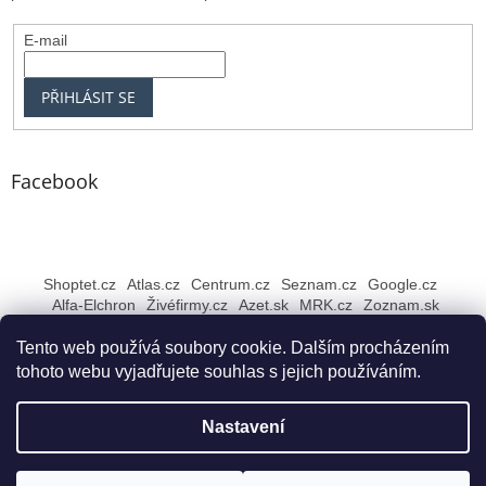
E-mail
PŘIHLÁSIT SE
Facebook
Shoptet.cz
Atlas.cz
Centrum.cz
Seznam.cz
Google.cz
Alfa-Elchron
Živéfirmy.cz
Azet.sk
MRK.cz
Zoznam.sk
Tento web používá soubory cookie. Dalším procházením
tohoto webu vyjadřujete souhlas s jejich používáním.
Vytvořil Shoptet
Nastavení
Copyright 2026
Rybářské NEJ Bruntál
. Všechna práva