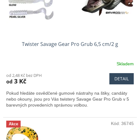
u
k
t
ů
Twister Savage Gear Pro Grub 6,5 cm/2 g
Skladem
od 2,48 Kč bez DPH
DETAIL
3 Kč
od
Pokud hledáte osvědčené gumové nástrahy na štiky, candáty
nebo okouny, jsou pro Vás twistery Savage Gear Pro Grub v 5
barevných provedeních správnou volbou.
Kód:
36745
Akce