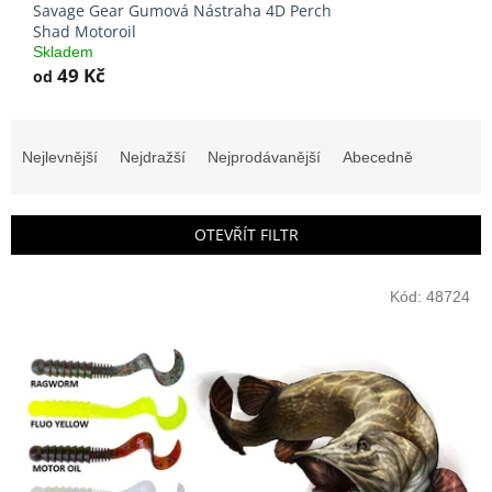
Savage Gear Gumová Nástraha 4D Perch
Shad Motoroil
Skladem
49 Kč
od
Ř
a
Nejlevnější
Nejdražší
Nejprodávanější
Abecedně
z
e
n
OTEVŘÍT FILTR
í
p
V
r
Kód:
48724
ý
o
p
d
i
u
s
k
p
t
r
ů
o
d