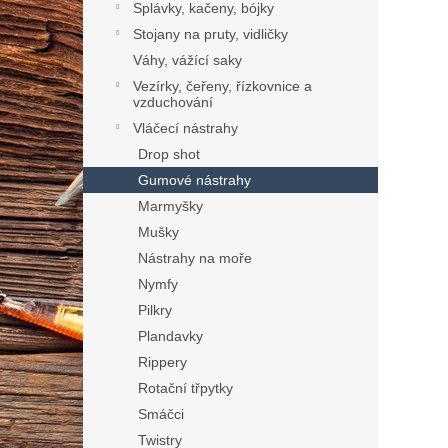
Splávky, kačeny, bójky
Stojany na pruty, vidličky
Váhy, vážící saky
Vezírky, čeřeny, řízkovnice a
vzduchování
Vláčecí nástrahy
Drop shot
Gumové nástrahy
Marmyšky
Mušky
Nástrahy na moře
Nymfy
Pilkry
Plandavky
Rippery
Rotační třpytky
Smáčci
Twistry