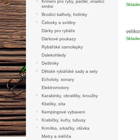
Krmení pro ryby, partikl, vnadící
Sklad
směsi
Brodící kalhoty, holínky
Čelovky a svítilny
Dárky pro rybáře
veliko
Sklad
Dárkové poukazy
Rybářské samolepky
Dalekohledy
Deštníky
Dětské rybářské sady a sety
Echoloty, sonary
Elektromotory
Karabinky, obratlíky, kroužky
Kbelíky, síta
Kempingové vybavení
Krabičky, kufry, tubusy
Krmítka, srkačky, olůvka
Metry a měřiče