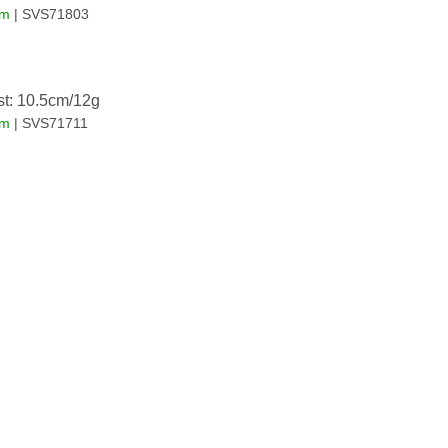
em
| SVS71803
st: 10.5cm/12g
em
| SVS71711