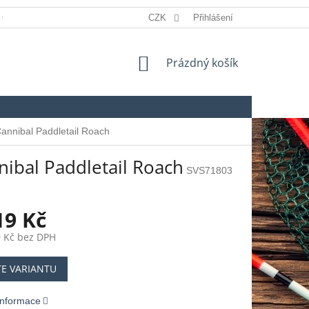
 OSOBNÍCH ÚDAJŮ
REKLAMACE
CZK
Přihlášení
SLOVNÍK POJMŮ
NÁKUPNÍ
Prázdný košík
KOŠÍK
nnibal Paddletail Roach
ibal Paddletail Roach
SVS71803
19 Kč
 Kč
bez DPH
TE VARIANTU
 informace