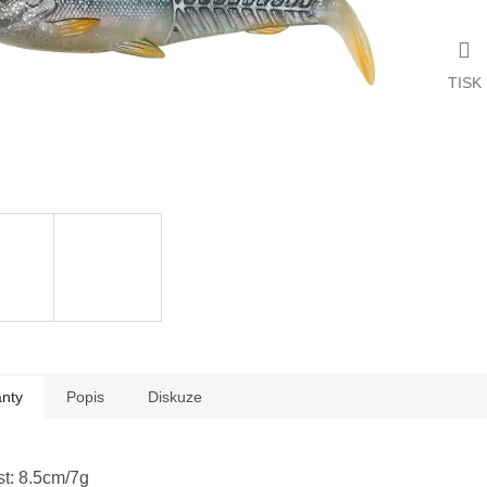
TISK
anty
Popis
Diskuze
st: 8.5cm/7g