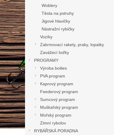
Woblery
Těsta na pstruhy
Jigové hlavičky
Nástražní rybičky
Vozíky
Zakrmovací rakety, praky, lopatky
Zavážecí loďky
PROGRAMY
Výroba boilies
PVA program
Kaprový program
Feederový program
Sumcový program
Muškařský program
Mořský program
Zimní rybolov
RYBÁŘSKÁ PORADNA