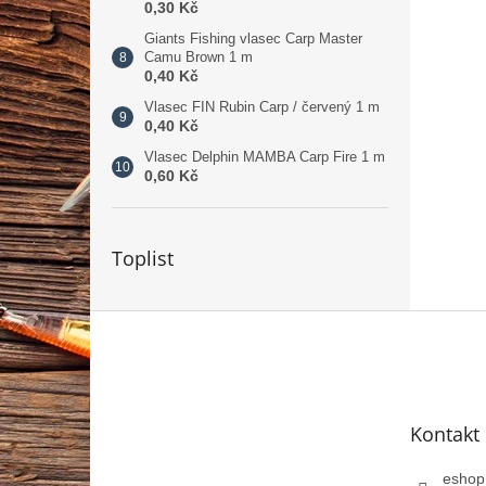
0,30 Kč
Giants Fishing vlasec Carp Master
Camu Brown 1 m
0,40 Kč
Vlasec FIN Rubin Carp / červený 1 m
0,40 Kč
Vlasec Delphin MAMBA Carp Fire 1 m
0,60 Kč
Toplist
Z
á
p
a
t
Kontakt
í
eshop