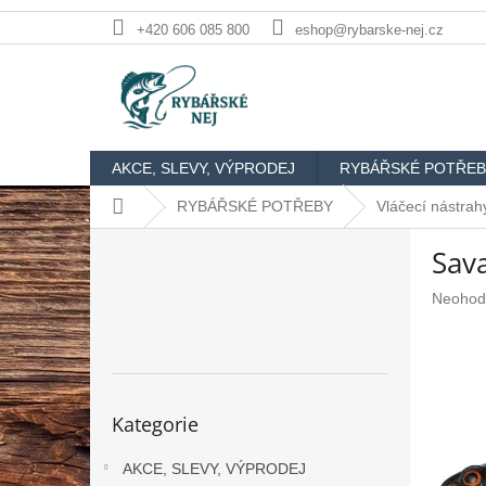
Přejít
+420 606 085 800
eshop@rybarske-nej.cz
na
obsah
AKCE, SLEVY, VÝPRODEJ
RYBÁŘSKÉ POTŘEB
Domů
RYBÁŘSKÉ POTŘEBY
Vláčecí nástrah
P
Sav
o
s
Průměr
Neohod
t
hodnoc
r
produkt
a
je
n
0,0
n
z
Přeskočit
Kategorie
5
kategorie
í
hvězdič
p
AKCE, SLEVY, VÝPRODEJ
a