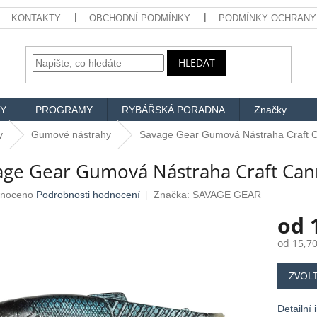
KONTAKTY
OBCHODNÍ PODMÍNKY
PODMÍNKY OCHRANY
HLEDAT
Y
PROGRAMY
RYBÁŘSKÁ PORADNA
Značky
y
Gumové nástrahy
Savage Gear Gumová Nástraha Craft Ca
age Gear Gumová Nástraha Craft Cann
né
noceno
Podrobnosti hodnocení
Značka:
SAVAGE GEAR
ení
od
u
od
15,70
Měrná
ZVOL
cena:
ek.
Detailní