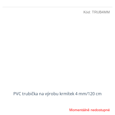
hvězdiček.
Kód:
TRUB4MM
PVC trubička na výrobu krmítek 4 mm/120 cm
Momentálně nedostupné