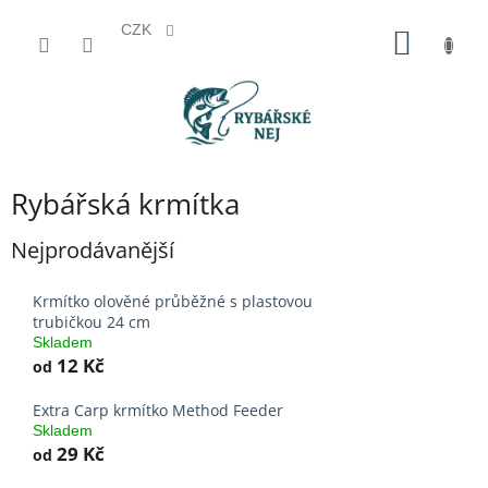
CZK
Přejít
NÁKUP
na
KOŠÍK
obsah
Rybářská krmítka
Nejprodávanější
Krmítko olověné průběžné s plastovou
trubičkou 24 cm
Skladem
12 Kč
od
Extra Carp krmítko Method Feeder
Skladem
29 Kč
od