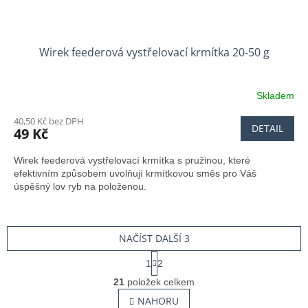
Wirek feederová vystřelovací krmítka 20-50 g
Skladem
Průměrné
hodnocení
40,50 Kč bez DPH
produktu
DETAIL
49 Kč
je
4,3
Wirek feederová vystřelovací krmítka s pružinou, které
z
efektivním způsobem uvolňují krmítkovou směs pro Váš
5
úspěšný lov ryb na položenou.
hvězdiček.
NAČÍST DALŠÍ 3
S
1
2
t
O
r
21
položek celkem
v
á
l
NAHORU
n