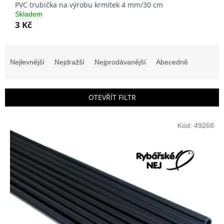
PVC trubička na výrobu krmítek 4 mm/30 cm
Skladem
3 Kč
Ř
a
Nejlevnější
Nejdražší
Nejprodávanější
Abecedně
z
e
n
OTEVŘÍT FILTR
í
p
V
r
Kód:
49268
ý
o
p
d
i
u
s
k
p
t
r
ů
o
d
u