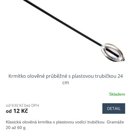
Krmítko olověné průběžné s plastovou trubičkou 24
cm
Skladem
Průměrné
hodnocení
od 9,92 Kč bez DPH
produktu
DETAIL
12 Kč
od
je
4,5
Klasická olověná krmítka s plastovou vodící trubičkou. Gramáže
z
20 až 60 g.
5