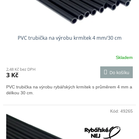
k
t
ů
PVC trubička na výrobu krmítek 4 mm/30 cm
Skladem
2,48 Kč bez DPH
Do košíku
3 Kč
PVC trubička na výrobu rybářských krmítek s průměrem 4 mm a
délkou 30 cm.
Kód:
49265