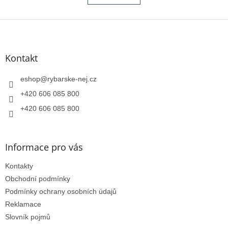
á
k
o
d
v
Z
a
á
c
á
n
í
p
í
p
a
Kontakt
r
t
v
í
eshop
@
rybarske-nej.cz
k
y
+420 606 085 800
v
+420 606 085 800
ý
p
i
s
Informace pro vás
u
Kontakty
Obchodní podmínky
Podmínky ochrany osobních údajů
Reklamace
Slovník pojmů