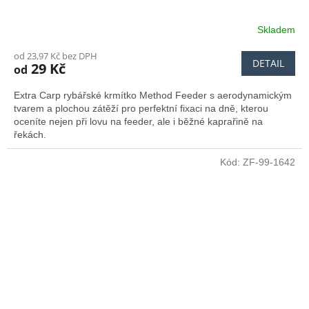
Skladem
od 23,97 Kč bez DPH
DETAIL
29 Kč
od
Extra Carp rybářské krmítko Method Feeder s aerodynamickým
tvarem a plochou zátěží pro perfektní fixaci na dně, kterou
oceníte nejen při lovu na feeder, ale i běžné kaprařině na
řekách.
Kód:
ZF-99-1642