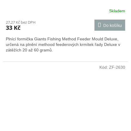
Skladem
Průměrné
hodnocení
27,27 Kč bez DPH
produktu
Do košíku
33 Kč
je
3,0
Plnící formička Giants Fishing Method Feeder Mould Deluxe,
z
určená na plnění methood feederových krmítek řady Deluxe v
5
zátěžích 20 až 60 gramů.
hvězdiček.
Kód:
ZF-2630