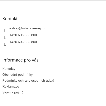
Z
á
p
a
Kontakt
t
í
eshop
@
rybarske-nej.cz
+420 606 085 800
+420 606 085 800
Informace pro vás
Kontakty
Obchodní podmínky
Podmínky ochrany osobních údajů
Reklamace
Slovník pojmů