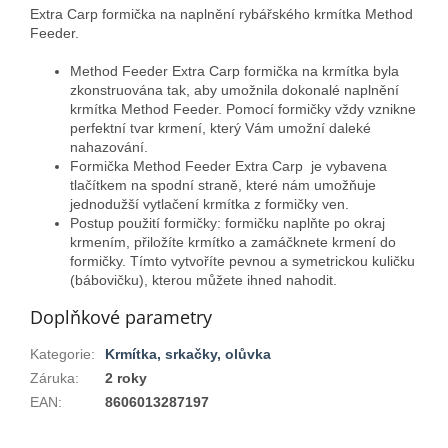
Extra Carp formička na naplnění rybářského krmítka Method
Feeder.
Method Feeder Extra Carp formička na krmítka byla
zkonstruována tak, aby umožnila dokonalé naplnění
krmítka Method Feeder. Pomocí formičky vždy vznikne
perfektní tvar krmení, který Vám umožní daleké
nahazování.
Formička Method Feeder Extra Carp je vybavena
tlačítkem na spodní straně, které nám umožňuje
jednodužší vytlačení krmítka z formičky ven.
Postup použití formičky: formičku naplňte po okraj
krmením, přiložíte krmítko a zamáčknete krmení do
formičky. Tímto vytvoříte pevnou a symetrickou kuličku
(bábovičku), kterou můžete ihned nahodit.
Doplňkové parametry
Kategorie
:
Krmítka, srkačky, olůvka
Záruka
:
2 roky
EAN
:
8606013287197