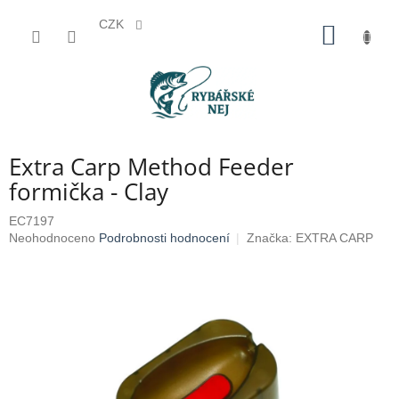
CZK
Přejít
NÁKUP
na
KOŠÍK
obsah
Extra Carp Method Feeder
formička - Clay
EC7197
Průměrné
Neohodnoceno
Podrobnosti hodnocení
Značka:
EXTRA CARP
hodnocení
produktu
je
0,0
z
5
hvězdiček.