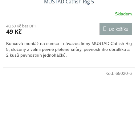
MUSTAD Catfish Rig 5
Skladem
40,50 Kč bez DPH
Do košíku
49 Kč
Koncová montáž na sumce - návazec firmy MUSTAD Catfish Rig
5, složený z velmi pevné pletené šňůry, pevnostního obratlíku a
2 kusů pevnostníh jednoháčků.
Kód:
65020-6