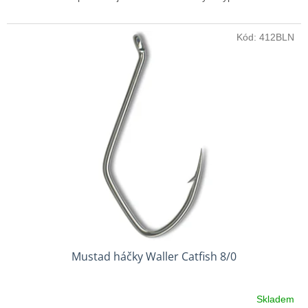
Kód:
412BLN
Mustad háčky Waller Catfish 8/0
Skladem
Průměrné