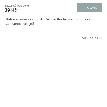
32,23 Kč bez DPH
Do košíku
39 Kč
Utahovač rybářských uzlů Delphin Knoter s ergonomicky
tvarovanou rukojetí.
Kód:
33-3144