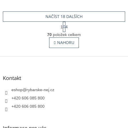
NAČÍST 18 DALŠÍCH
S
1
4
t
O
r
70
položek celkem
v
á
l
NAHORU
n
á
k
o
d
v
Z
a
á
c
á
n
í
p
í
p
a
Kontakt
r
t
v
í
eshop
@
rybarske-nej.cz
k
y
+420 606 085 800
v
+420 606 085 800
ý
p
i
s