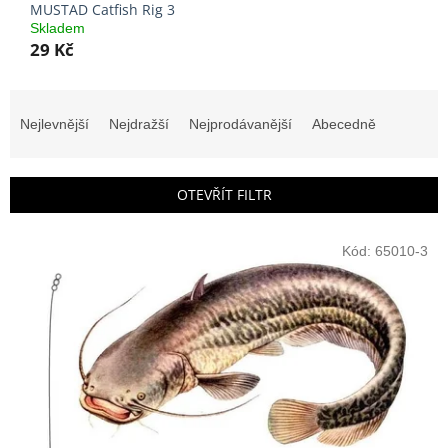
MUSTAD Catfish Rig 3
Skladem
29 Kč
Ř
a
Nejlevnější
Nejdražší
Nejprodávanější
Abecedně
z
e
n
OTEVŘÍT FILTR
í
p
V
r
Kód:
65010-3
ý
o
p
d
i
u
s
k
p
t
r
ů
o
d
u