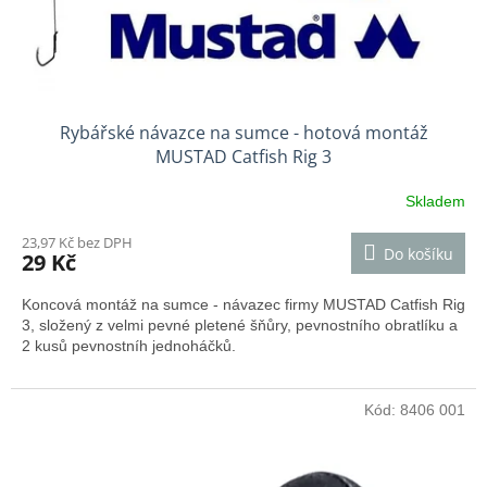
k
t
ů
Rybářské návazce na sumce - hotová montáž
MUSTAD Catfish Rig 3
Skladem
23,97 Kč bez DPH
Do košíku
29 Kč
Koncová montáž na sumce - návazec firmy MUSTAD Catfish Rig
3, složený z velmi pevné pletené šňůry, pevnostního obratlíku a
2 kusů pevnostníh jednoháčků.
Kód:
8406 001