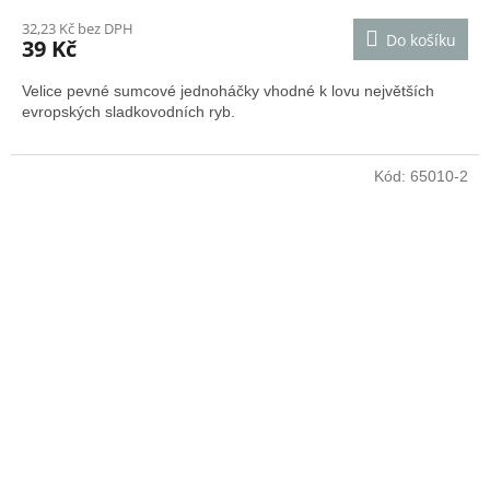
hodnocení
32,23 Kč bez DPH
produktu
Do košíku
39 Kč
je
5,0
Velice pevné sumcové jednoháčky vhodné k lovu největších
z
evropských sladkovodních ryb.
5
hvězdiček.
Kód:
65010-2