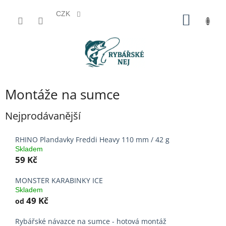
CZK
Přejít
NÁKUP
na
KOŠÍK
obsah
Montáže na sumce
Nejprodávanější
RHINO Plandavky Freddi Heavy 110 mm / 42 g
Skladem
59 Kč
MONSTER KARABINKY ICE
Skladem
49 Kč
od
Rybářské návazce na sumce - hotová montáž