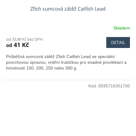
Zfish sumcová zátěž Catfish Lead
Skladem
od 33,88 Kč bez DPH
DETAIL
41 Kč
od
Průběžná sumcová zátěž Zfish Catfish Lead se speciální
povrchovou úpravou, vnitřní trubičkou pro snadné provlékání a
hmotností 100, 200, 250 nebo 300 g.
Kód:
8595718301706