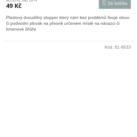
40,50 Kč bez DPH
Do košíku
49 Kč
Plastový dvoudílný stopper který nám bez problémů fixuje olovo
či podvodní plovák na přesně určeném místě na návazci či
kmenové šňůře.
Kód:
81-9533