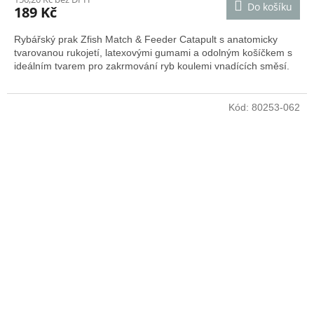
Do košíku
189 Kč
Rybářský prak Zfish Match & Feeder Catapult s anatomicky
tvarovanou rukojetí, latexovými gumami a odolným košíčkem s
ideálním tvarem pro zakrmování ryb koulemi vnadících směsí.
Kód:
80253-062