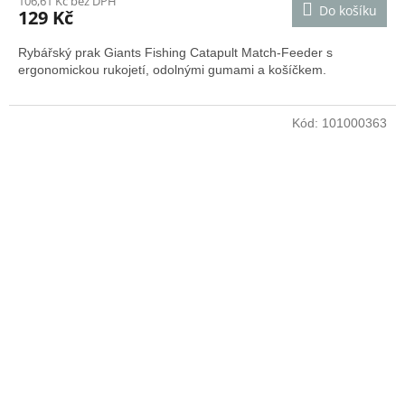
106,61 Kč bez DPH
Do košíku
129 Kč
Rybářský prak Giants Fishing Catapult Match-Feeder s
ergonomickou rukojetí, odolnými gumami a košíčkem.
Kód:
101000363