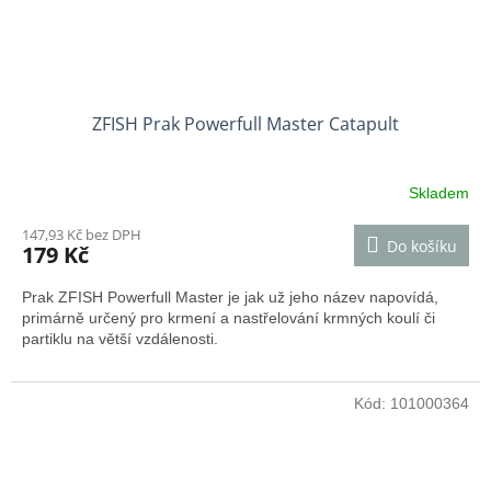
ZFISH Prak Powerfull Master Catapult
Skladem
147,93 Kč bez DPH
Do košíku
179 Kč
Prak ZFISH Powerfull Master je jak už jeho název napovídá,
primárně určený pro krmení a nastřelování krmných koulí či
partiklu na větší vzdálenosti.
Kód:
101000364