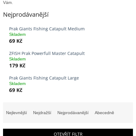
Vám.
Nejprodávanější
Prak Giants Fishing Catapult Medium
Skladem
69 Kč
ZFISH Prak Powerfull Master Catapult
Skladem
179 Kč
Prak Giants Fishing Catapult Large
Skladem
69 Kč
Ř
a
Nejlevnější
Nejdražší
Nejprodávanější
Abecedně
z
e
n
OTEVŘÍT FILTR