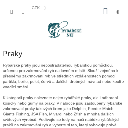
CZK
Přejít
NÁKUP
na
KOŠÍK
obsah
Praky
Rybářské praky jsou nepostradatelnou rybářskou pomůckou,
určenou pro zakrmování ryb na lovném místě. Slouží zejména k
přesnému zakrmování ryb ve středních vzdálenostech pomocí
partiklu, boilie, pelet, červů a dalších drobných návnad nebo koulí z
vnadící směsi.
K kategorii praky naleznete nejen rybářské praky, ale i náhradní
košíčky nebo gumy na praky. V nabídce jsou zastoupeny rybářské
zakrmovací praky takových firem jako Delphin, Feeder Match,
Giants Fishing, JSA Fish, Mivardi nebo Zfish a mnoha dalších
světových výrobců. Podívejte se tedy na naši nabídku rybářských
praků na zakrmování ryb a vyberte si ten, který vyhovuje právě