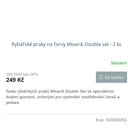
Rybářské praky na červy Mivardi Double set - 2 ks
Skladem
205,79 Kč bez DPH
Do košíku
249 Kč
Sada rybářských praků Mivardi Double Set se speciálními
dutými gumami, určenými pro optimální nastřelování červů a
pinkies.
Kód:
930900055