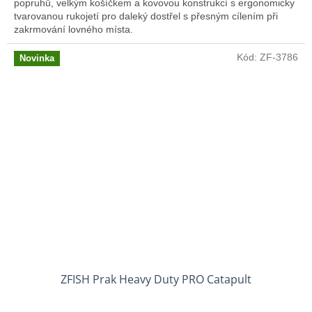
popruhů, velkým košíčkem a kovovou konstrukcí s ergonomicky
tvarovanou rukojetí pro daleký dostřel s přesným cílením při
zakrmování lovného místa.
Kód:
ZF-3786
Novinka
ZFISH Prak Heavy Duty PRO Catapult