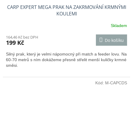
CARP EXPERT MEGA PRAK NA ZAKRMOVÁNÍ KRMNÝMI
KOULEMI
Skladem
164,46 Kč bez DPH
Do košíku
199 Kč
Silný prak, který je velmi nápomocný při match a feeder lovu. Na
60-70 metrů s ním dokážeme přesně střelit menší kuličky krmné
směsi.
Kód:
M-CAPCDS