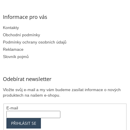
y
v
ý
Informace pro vás
p
i
Kontakty
s
u
Obchodní podmínky
Podmínky ochrany osobních údajů
Reklamace
Slovník pojmů
Odebírat newsletter
Vložte svůj e-mail a my vám budeme zasílat informace o nových
produktech na našem e-shopu.
E-mail
PŘIHLÁSIT SE