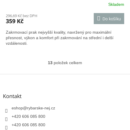
Skladem
296,69 Kč bez DPH
Do košíku
359 Kč
Zakrmovací prak nejvyšší kvality, navržený pro maximální
přesnost, výkon a komfort při zakrmování na střední i delší
vzdálenosti.
13
položek celkem
O
v
l
Z
á
á
d
p
a
a
Kontakt
c
t
í
í
eshop
@
rybarske-nej.cz
p
r
+420 606 085 800
v
k
+420 606 085 800