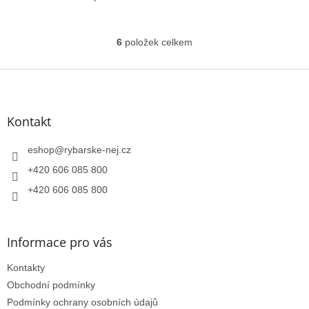
6
položek celkem
O
v
l
Z
á
á
d
p
a
a
Kontakt
c
t
í
í
eshop
@
rybarske-nej.cz
p
r
+420 606 085 800
v
k
+420 606 085 800
y
v
ý
Informace pro vás
p
i
Kontakty
s
u
Obchodní podmínky
Podmínky ochrany osobních údajů