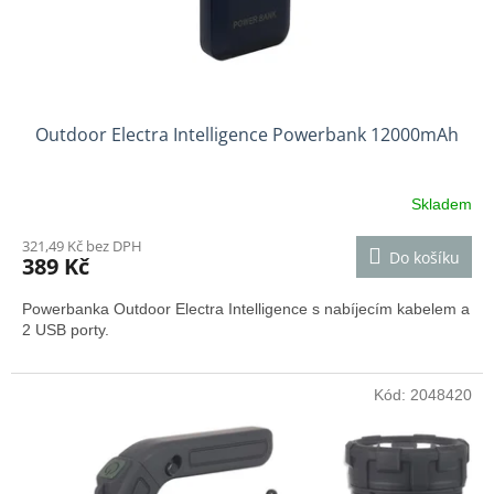
k
t
ů
Outdoor Electra Intelligence Powerbank 12000mAh
Skladem
321,49 Kč bez DPH
Do košíku
389 Kč
Powerbanka Outdoor Electra Intelligence s nabíjecím kabelem a
2 USB porty.
Kód:
2048420