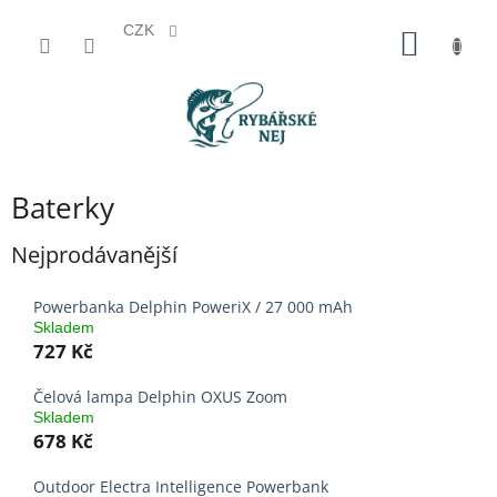
CZK
Přejít
NÁKUP
na
KOŠÍK
obsah
Baterky
Nejprodávanější
Powerbanka Delphin PoweriX / 27 000 mAh
Skladem
727 Kč
Čelová lampa Delphin OXUS Zoom
Skladem
678 Kč
Outdoor Electra Intelligence Powerbank