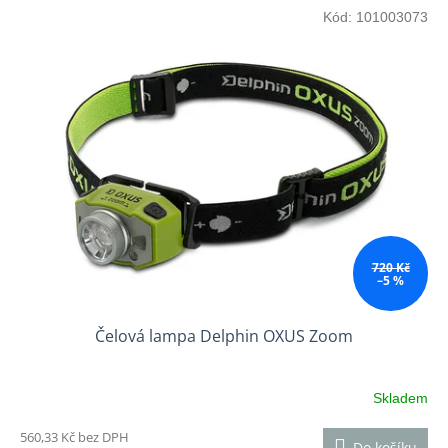
Kód:
101003073
720 Kč
–5 %
Čelová lampa Delphin OXUS Zoom
Skladem
560,33 Kč bez DPH
Do košíku