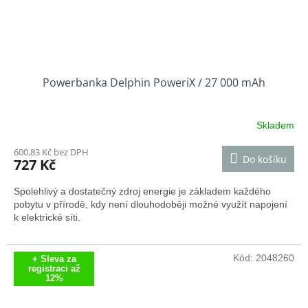
Powerbanka Delphin PoweriX / 27 000 mAh
Skladem
600,83 Kč bez DPH
Do košíku
727 Kč
Spolehlivý a dostatečný zdroj energie je základem každého
pobytu v přírodě, kdy není dlouhodoběji možné využít napojení
k elektrické síti.
Kód:
2048260
+ Sleva za
registraci až
12%