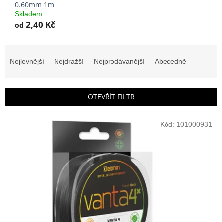
0.60mm 1m
Skladem
2,40 Kč
od
Ř
a
Nejlevnější
Nejdražší
Nejprodávanější
Abecedně
z
e
n
OTEVŘÍT FILTR
í
p
V
r
Kód:
101000931
ý
o
p
d
i
u
s
k
p
t
r
ů
o
d
u