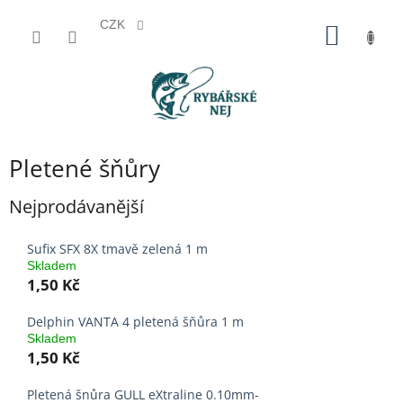
CZK
Přejít
NÁKUP
na
KOŠÍK
obsah
Pletené šňůry
Nejprodávanější
Sufix SFX 8X tmavě zelená 1 m
Skladem
1,50 Kč
Delphin VANTA 4 pletená šňůra 1 m
Skladem
1,50 Kč
Pletená šnůra GULL eXtraline 0.10mm-