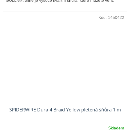
GULL eXtraline je vysoce kvalitní šňůra, které můžete věřit.
Kód:
1450422
SPIDERWIRE Dura-4 Braid Yellow pletená šňůra 1 m
Skladem