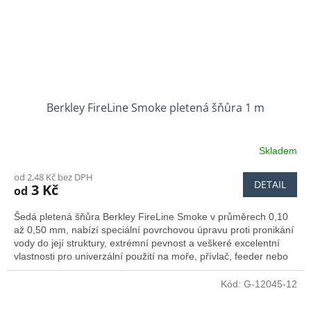
Berkley FireLine Smoke pletená šňůra 1 m
Skladem
od 2,48 Kč bez DPH
DETAIL
3 Kč
od
Šedá pletená šňůra Berkley FireLine Smoke v průměrech 0,10
až 0,50 mm, nabízí speciální povrchovou úpravu proti pronikání
vody do její struktury, extrémní pevnost a veškeré excelentní
vlastnosti pro univerzální použití na moře, přívlač, feeder nebo
pro zimní rybolov.
Kód:
G-12045-12