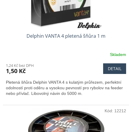
k
t
ů
Delphin VANTA 4 pletená šňůra 1 m
Skladem
1,24 Kč bez DPH
DETAIL
1,50 Kč
Pletená šňůra Delphin VANTA 4 s kulatým průřezem, perfektní
odolností proti oděru a vysokou pevností pro rybolov na feeder
nebo přívlač. Libovolný návin do 5000 m.
Kód:
12212