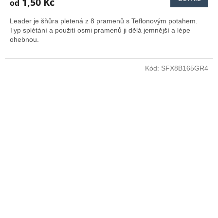
1,50 Kč
od
Leader je šňůra pletená z 8 pramenů s Teflonovým potahem.
Typ splétání a použití osmi pramenů ji dělá jemnější a lépe
ohebnou.
Kód:
SFX8B165GR4