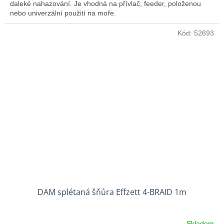
daleké nahazování. Je vhodná na přívlač, feeder, položenou
nebo univerzální použití na moře.
Kód:
52693
DAM splétaná šňůra Effzett 4-BRAID 1m
Skladem