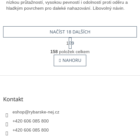
nízkou průtažností, vysokou pevností i odolností proti oděru a
hladkým povrchem pro daleké nahazování. Libovolný návin.
NAČÍST 18 DALŠÍCH
S
1
9
t
O
r
158
položek celkem
v
á
l
NAHORU
n
á
k
o
d
v
Z
a
á
c
á
n
í
p
í
p
a
Kontakt
r
t
v
í
eshop
@
rybarske-nej.cz
k
y
+420 606 085 800
v
+420 606 085 800
ý
p