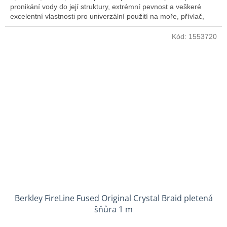
pronikání vody do její struktury, extrémní pevnost a veškeré
excelentní vlastnosti pro univerzální použití na moře, přívlač,
feeder nebo pro zimní rybolov.
Kód:
1553720
Berkley FireLine Fused Original Crystal Braid pletená
šňůra 1 m