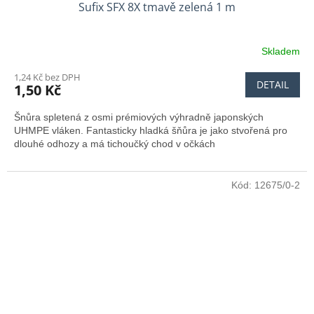
Sufix SFX 8X tmavě zelená 1 m
Skladem
1,24 Kč bez DPH
DETAIL
1,50 Kč
Šnůra spletená z osmi prémiových výhradně japonských
UHMPE vláken. Fantasticky hladká šňůra je jako stvořená pro
dlouhé odhozy a má tichoučký chod v očkách
Kód:
12675/0-2