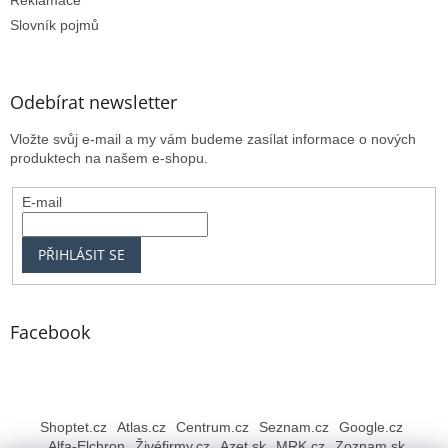
Reklamace
Slovník pojmů
Odebírat newsletter
Vložte svůj e-mail a my vám budeme zasílat informace o nových
produktech na našem e-shopu.
E-mail
PŘIHLÁSIT SE
Facebook
Shoptet.cz
Atlas.cz
Centrum.cz
Seznam.cz
Google.cz
Alfa-Elchron
Živéfirmy.cz
Azet.sk
MRK.cz
Zoznam.sk