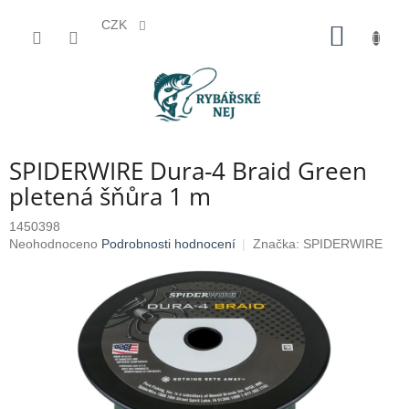
CZK
Přejít
NÁKUP
na
KOŠÍK
obsah
SPIDERWIRE Dura-4 Braid Green
pletená šňůra 1 m
1450398
Průměrné
Neohodnoceno
Podrobnosti hodnocení
Značka:
SPIDERWIRE
hodnocení
produktu
je
0,0
z
5
hvězdiček.