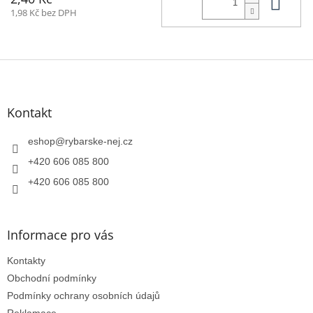
Do 
1,98 Kč bez DPH
Z
á
p
a
Kontakt
t
í
eshop
@
rybarske-nej.cz
+420 606 085 800
+420 606 085 800
Informace pro vás
Kontakty
Obchodní podmínky
Podmínky ochrany osobních údajů