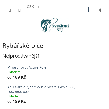
CZK
Přejít
NÁKUP
na
KOŠÍK
obsah
Rybářské biče
Nejprodávanější
Mivardi prut Active Pole
Skladem
189 Kč
od
Abu Garcia rybářský bič Siesta T-Pole 300,
400, 500, 600
Skladem
189 Kč
od