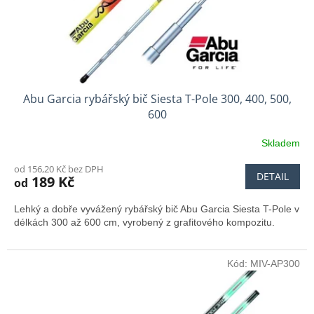
u
k
t
ů
Abu Garcia rybářský bič Siesta T-Pole 300, 400, 500,
600
Skladem
od 156,20 Kč bez DPH
DETAIL
189 Kč
od
Lehký a dobře vyvážený rybářský bič Abu Garcia Siesta T-Pole v
délkách 300 až 600 cm, vyrobený z grafitového kompozitu.
Kód:
MIV-AP300