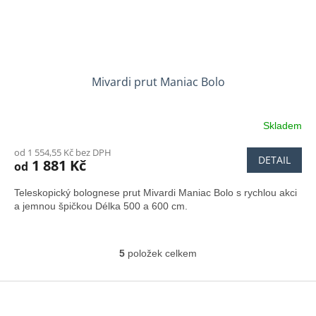
Mivardi prut Maniac Bolo
Skladem
od 1 554,55 Kč bez DPH
DETAIL
1 881 Kč
od
Teleskopický bolognese prut Mivardi Maniac Bolo s rychlou akci
a jemnou špičkou Délka 500 a 600 cm.
5
položek celkem
O
v
l
Z
á
á
d