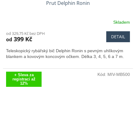
Prut Delphin Ronin
Skladem
Průměrné
hodnocení
od 329,75 Kč bez DPH
produktu
DETAIL
399 Kč
od
je
4,7
Teleskopický rybářský bič Delphin Ronin s pevným uhlíkovým
z
blankem a kovovým koncovým očkem. Délka 3, 4, 5, 6 a 7 m.
5
hvězdiček.
Kód:
MIV-MB500
+ Sleva za
registraci až
12%