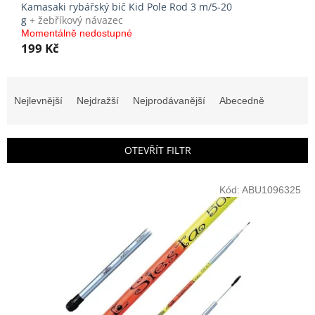
Kamasaki rybářský bič Kid Pole Rod 3 m/5-20
g
+ žebříkový návazec
Momentálně nedostupné
199 Kč
Ř
a
Nejlevnější
Nejdražší
Nejprodávanější
Abecedně
z
e
n
OTEVŘÍT FILTR
í
p
V
r
Kód:
ABU1096325
ý
o
p
d
i
u
s
k
p
t
r
ů
o
d