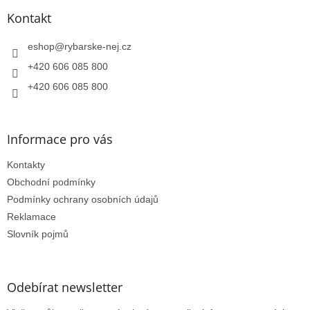
p
a
a
Kontakt
c
t
í
í
eshop
@
rybarske-nej.cz
p
r
+420 606 085 800
v
k
+420 606 085 800
y
v
ý
Informace pro vás
p
i
Kontakty
s
u
Obchodní podmínky
Podmínky ochrany osobních údajů
Reklamace
Slovník pojmů
Odebírat newsletter