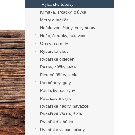
Rybářské tubusy
Krmítka, srkačky, olůvka
Metry a měřiče
Nafukovací čluny, belly boaty
Nože, škrabky, rukavice
Obaly na pruty
Rybářská obuv
Rybářské oblečení
Peany, nůžky, jehly
Pletené šňůry, lanka
Podběráky, gafy
Podložky pod ryby
Polarizační brýle
Rybářské háčky, návazce
Rybářská křesla, židle
Rybářská lehátka
Rybářské vlasce, silony