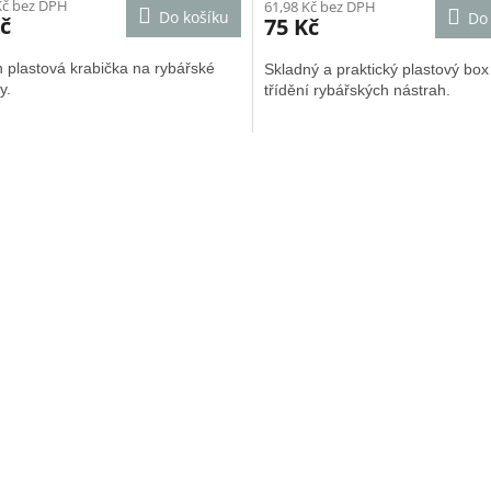
Kč bez DPH
61,98 Kč bez DPH
Do košíku
Do
č
75 Kč
 plastová krabička na rybářské
Skladný a praktický plastový box
y.
třídění rybářských nástrah.
O
v
l
á
d
a
c
í
p
r
v
k
y
v
ý
p