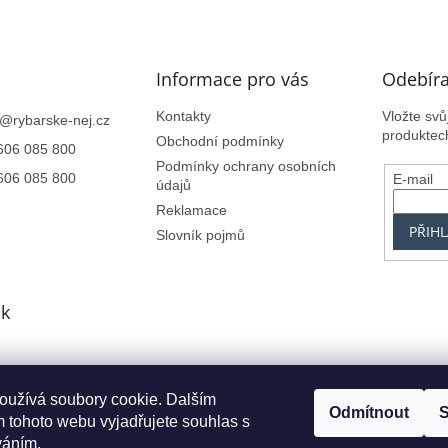
Informace pro vás
Odebíra
Kontakty
Vložte sv
@
rybarske-nej.cz
produktec
Obchodní podmínky
606 085 800
Podmínky ochrany osobních
606 085 800
E-mail
údajů
Reklamace
PŘIHL
Slovník pojmů
k
oužívá soubory cookie. Dalším
Centrum.cz
Seznam.cz
Google.cz
Alfa-Elchron
Živéfirmy.cz
Azet.s
Odmítnout
S
 tohoto webu vyjadřujete souhlas s
váním.