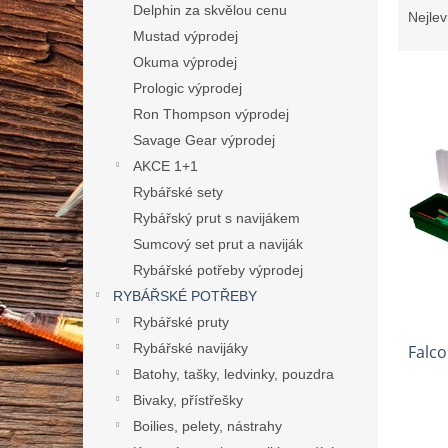
n
a
Delphin za skvělou cenu
Nejlev
e
z
Mustad výprodej
l
e
Okuma výprodej
n
Prologic výprodej
í
Ron Thompson výprodej
p
V
Savage Gear výprodej
r
ý
o
AKCE 1+1
p
d
Rybářské sety
i
u
s
Rybářský prut s navijákem
k
p
Sumcový set prut a naviják
t
r
Rybářské potřeby výprodej
ů
o
RYBÁŘSKÉ POTŘEBY
d
Rybářské pruty
u
Rybářské navijáky
Falco
k
t
Batohy, tašky, ledvinky, pouzdra
ů
Bivaky, přístřešky
Boilies, pelety, nástrahy