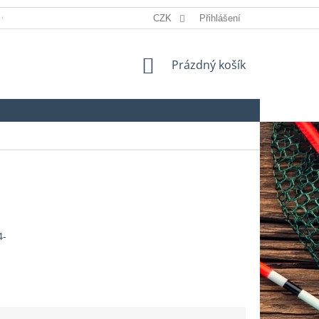
 OSOBNÍCH ÚDAJŮ
REKLAMACE
CZK
Přihlášení
SLOVNÍK POJMŮ
NÁKUPNÍ
Prázdný košík
KOŠÍK
4-