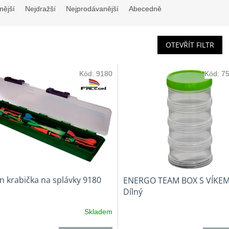
nější
Nejdražší
Nejprodávanější
Abecedně
OTEVŘÍT FILTR
Kód:
9180
Kód:
7
n krabička na splávky 9180
ENERGO TEAM BOX S VÍKEM
Dílný
Skladem