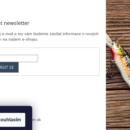
t newsletter
ůj e-mail a my vám budeme zasílat informace o nových
h na našem e-shopu.
ÁSIT SE
k
MRK.cz
Zoznam.sk
ouhlasím