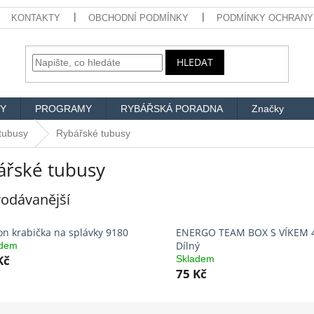
KONTAKTY
OBCHODNÍ PODMÍNKY
PODMÍNKY OCHRANY
HLEDAT
Y
PROGRAMY
RYBÁŘSKÁ PORADNA
Značky
 tubusy
Rybářské tubusy
ářské tubusy
odávanější
on krabička na splávky 9180
ENERGO TEAM BOX S VÍKEM 
Dílný
adem
Kč
Skladem
75 Kč