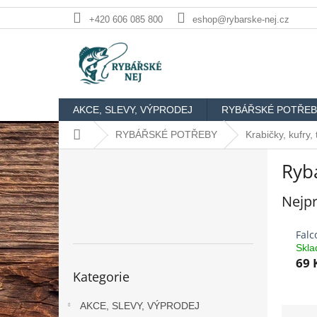
Přejít
+420 606 085 800
eshop@rybarske-nej.cz
na
obsah
AKCE, SLEVY, VÝPRODEJ
RYBÁŘSKÉ POTŘEB
Domů
RYBÁŘSKÉ POTŘEBY
Krabičky, kufry,
P
Ryb
o
s
Nejpr
t
r
a
Falc
n
Skl
69 
n
Přeskočit
Kategorie
kategorie
í
p
AKCE, SLEVY, VÝPRODEJ
a
Ř