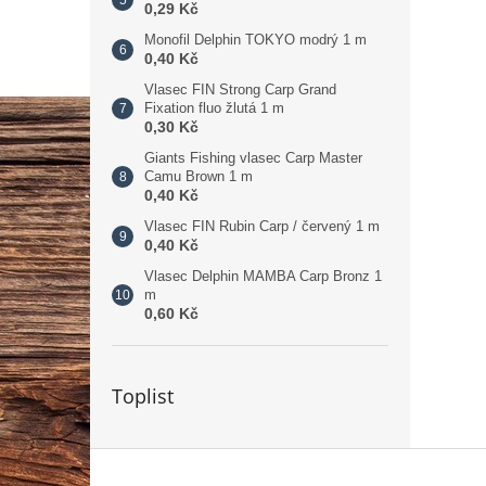
0,29 Kč
Monofil Delphin TOKYO modrý 1 m
0,40 Kč
Vlasec FIN Strong Carp Grand
Fixation fluo žlutá 1 m
0,30 Kč
Giants Fishing vlasec Carp Master
Camu Brown 1 m
0,40 Kč
Vlasec FIN Rubin Carp / červený 1 m
0,40 Kč
Vlasec Delphin MAMBA Carp Bronz 1
m
0,60 Kč
Toplist
Z
á