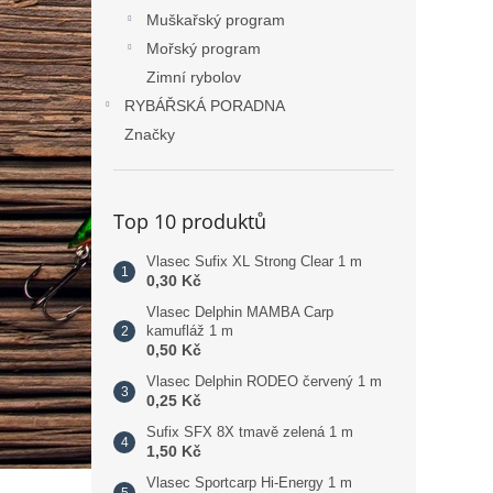
Muškařský program
Mořský program
Zimní rybolov
RYBÁŘSKÁ PORADNA
Značky
Top 10 produktů
Vlasec Sufix XL Strong Clear 1 m
0,30 Kč
Vlasec Delphin MAMBA Carp
kamufláž 1 m
0,50 Kč
Vlasec Delphin RODEO červený 1 m
0,25 Kč
Sufix SFX 8X tmavě zelená 1 m
1,50 Kč
Vlasec Sportcarp Hi-Energy 1 m