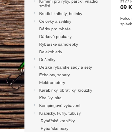
Krmení pro ryby, partikl, vnadící
57,02 
69 K
směsi
Brodící kalhoty, holínky
Falcon
Čelovky a svítilny
splávk
Dárky pro rybáře
Dárkové poukazy
Rybářské samolepky
Dalekohledy
Deštníky
Dětské rybářské sady a sety
Echoloty, sonary
Elektromotory
Karabinky, obratlíky, kroužky
Kbelíky, síta
Kempingové vybavení
Krabičky, kufry, tubusy
Rybářské krabičky
Rybářské boxy