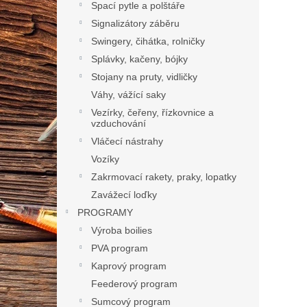
Spací pytle a polštáře
Signalizátory záběru
Swingery, čihátka, rolničky
Splávky, kačeny, bójky
Stojany na pruty, vidličky
Váhy, vážící saky
Vezírky, čeřeny, řízkovnice a
vzduchování
Vláčecí nástrahy
Vozíky
Zakrmovací rakety, praky, lopatky
Zavážecí loďky
PROGRAMY
Výroba boilies
PVA program
Kaprový program
Feederový program
Sumcový program