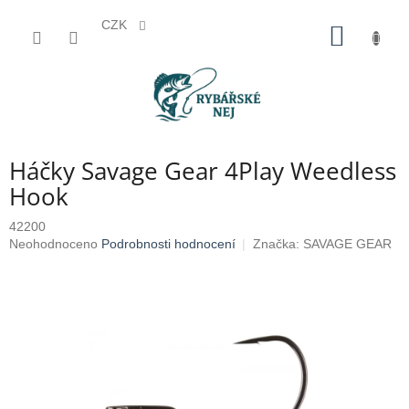
CZK
Přejít
NÁKUP
na
KOŠÍK
obsah
Háčky Savage Gear 4Play Weedless
Hook
42200
Průměrné
Neohodnoceno
Podrobnosti hodnocení
Značka:
SAVAGE GEAR
hodnocení
produktu
je
0,0
z
5
hvězdiček.