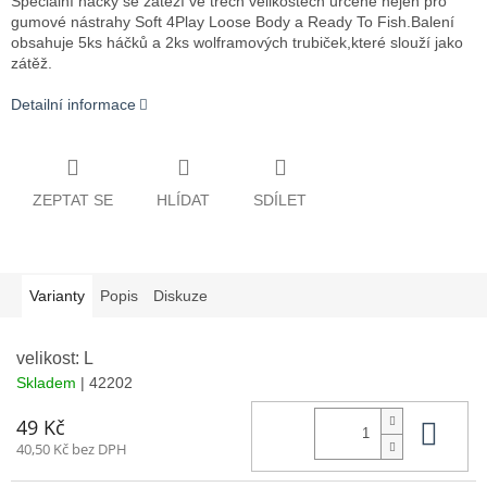
Speciální háčky se zátěží ve třech velikostech určené nejen pro
gumové nástrahy Soft 4Play Loose Body a Ready To Fish.Balení
obsahuje 5ks háčků a 2ks wolframových trubiček,které slouží jako
zátěž.
Detailní informace
ZEPTAT SE
HLÍDAT
SDÍLET
Varianty
Popis
Diskuze
velikost: L
Skladem
| 42202
Do 
49 Kč
40,50 Kč bez DPH