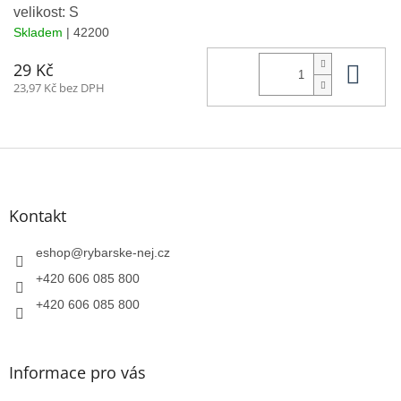
velikost: S
Skladem
| 42200
Do 
29 Kč
23,97 Kč bez DPH
Z
á
p
a
Kontakt
t
í
eshop
@
rybarske-nej.cz
+420 606 085 800
+420 606 085 800
Informace pro vás