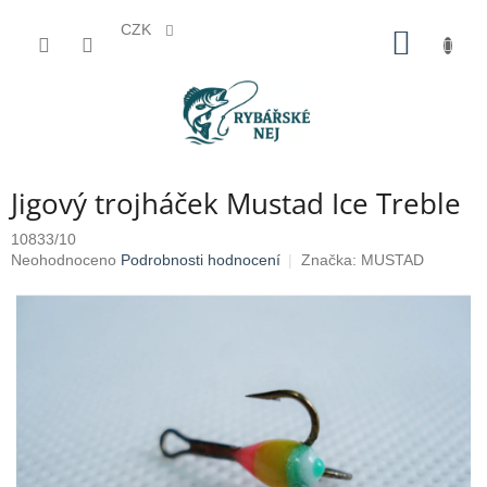
CZK
Přejít
NÁKUP
na
KOŠÍK
obsah
Jigový trojháček Mustad Ice Treble
10833/10
Průměrné
Neohodnoceno
Podrobnosti hodnocení
Značka:
MUSTAD
hodnocení
produktu
je
0,0
z
5
hvězdiček.