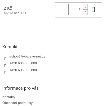
Do 
2 Kč
1,65 Kč bez DPH
Z
á
p
a
Kontakt
t
í
eshop
@
rybarske-nej.cz
+420 606 085 800
+420 606 085 800
Informace pro vás
Kontakty
Obchodní podmínky