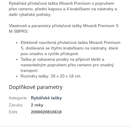
Rybářská přívlačová taška Mivardi Premium s popruhem
přes rameno, přední kapsou a 4 krabičkami na nástrahy a
další rybářské potřeby.
Vlastnosti a parametry přívlačové tašky Mivardi Premium S
M-SBPRS:
Efektivně navržená přívlačová taška Mivardi Premium
S, dodávaná se čtyřmi krabičkami na nástrahy, které
jsou snadno a rychle přístupné.
Taška je vybavena poutky na připnutí kleští a
nastavitelným popruhem přes rameno pro snadný
transport.
Rozměry tašky: 28 x 20 x 18 cm.
Doplňkové parametry
Kategorie
:
Rybářské tašky
Záruka
:
2 roky
EAN
:
2000020810618
Z