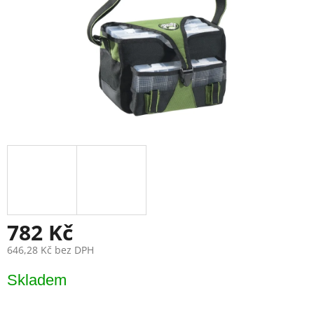
782 Kč
646,28 Kč bez DPH
Měrná
Skladem
cena: