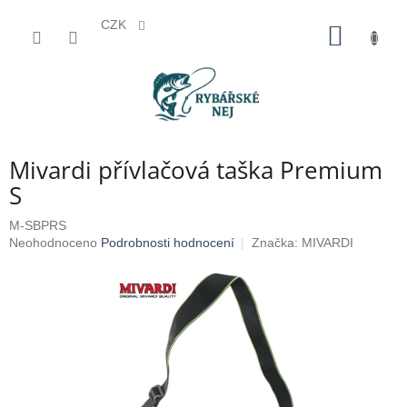
CZK
Přejít
NÁKUP
na
KOŠÍK
obsah
Mivardi přívlačová taška Premium
S
M-SBPRS
Průměrné
Neohodnoceno
Podrobnosti hodnocení
Značka:
MIVARDI
hodnocení
produktu
je
0,0
z
5
hvězdiček.