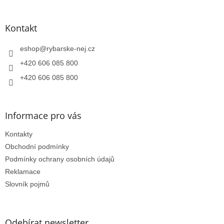
á
p
a
Kontakt
t
í
eshop
@
rybarske-nej.cz
+420 606 085 800
+420 606 085 800
Informace pro vás
Kontakty
Obchodní podmínky
Podmínky ochrany osobních údajů
Reklamace
Slovník pojmů
Odebírat newsletter