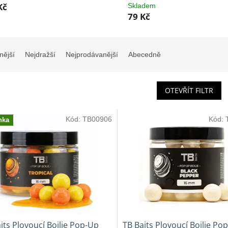
Kč
Skladem
79 Kč
nější
Nejdražší
Nejprodávanější
Abecedně
OTEVŘÍT FILTR
Kód:
TB00906
Kód:
nka
its Plovoucí Boilie Pop-Up
TB Baits Plovoucí Boilie Po