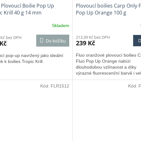
 Plovoucí Boilie Pop Up
Plovoucí boilies Carp Only 
c Krill 40 g 14 mm
Pop Up Orange 100 g
Skladem
213,39 Kč bez DPH
 Kč bez DPH
D
Do košíku
239 Kč
 Kč
Fluo oranžové plovoucí boilies 
cí pop-up navržený jako ideální
Fluo Pop Up Orange nabízí
k k boilies Tropic Krill.
dlouhodobou vzlínavost a díky
výrazné fluorescenční barvě i ve
lákavou nástrahu, kterou kapři n
nenechají bez povšimnutí.
Kód:
FLR1512
Kód: