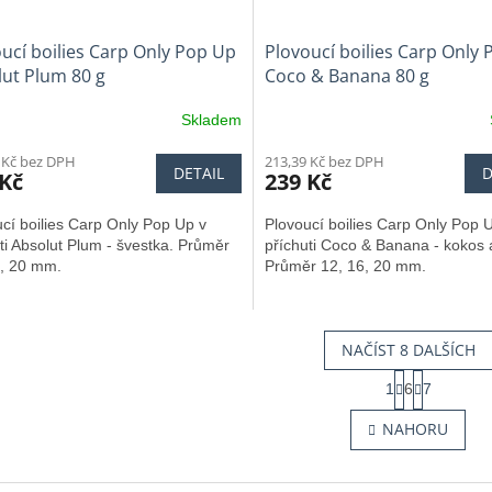
ucí boilies Carp Only Pop Up
Plovoucí boilies Carp Only
ut Plum 80 g
Coco & Banana 80 g
Skladem
 Kč bez DPH
213,39 Kč bez DPH
DETAIL
D
 Kč
239 Kč
cí boilies Carp Only Pop Up v
Plovoucí boilies Carp Only Pop 
ti Absolut Plum - švestka. Průměr
příchuti Coco & Banana - kokos 
6, 20 mm.
Průměr 12, 16, 20 mm.
NAČÍST 8 DALŠÍCH
S
1
6
7
t
O
r
v
NAHORU
á
l
n
á
k
d
o