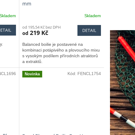
mm
Skladem
Skladem
od 195,54 Kč bez DPH
ETAIL
DETAIL
219 Kč
od
y.
Balanced boilie je postavené na
kombinaci potápivého a plovoucího mixu
s vysokým podílem přírodních atraktorů
a extraktů.
NCL1696
Kód:
FENCL1754
Novinka