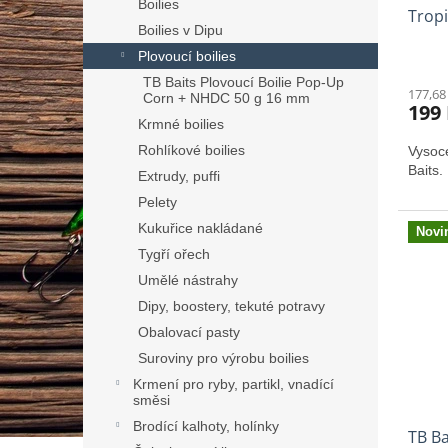
Boilies
Tropi
t
Boilies v Dipu
ů
Plovoucí boilies
TB Baits Plovoucí Boilie Pop-Up
177,68
Corn + NHDC 50 g 16 mm
199
Krmné boilies
Rohlíkové boilies
Vysoce
Baits.
Extrudy, puffi
Pelety
Kukuřice nakládané
Novi
Tygří ořech
Umělé nástrahy
Dipy, boostery, tekuté potravy
Obalovací pasty
Suroviny pro výrobu boilies
Krmení pro ryby, partikl, vnadící
směsi
Brodící kalhoty, holínky
TB Ba