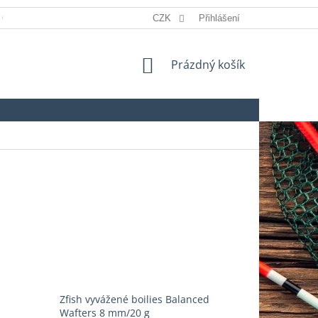
 OSOBNÍCH ÚDAJŮ
REKLAMACE
CZK
Přihlášení
SLOVNÍK POJMŮ
NÁKUPNÍ
Prázdný košík
KOŠÍK
Zfish vyvážené boilies Balanced
Wafters 8 mm/20 g