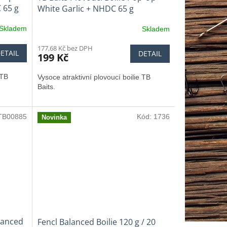
 65 g
White Garlic + NHDC 65 g
Skladem
Skladem
177,68 Kč bez DPH
ETAIL
DETAIL
199 Kč
 TB
Vysoce atraktivní plovoucí boilie TB
Baits.
TB00885
Kód:
1736
Novinka
lanced
Fencl Balanced Boilie 120 g / 20