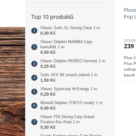
Plovo
Top 10 produktů
Pop 
Vlasec Sufix XL Strong Clear 1 m
0,30 Kč
213,39
Vlasec Delphin MAMBA Carp
239
kamufláž 1 m
0,50 Kč
Fluo č
Vlasec Delphin RODEO červený 1 m
Fluo 
0,25 Kč
vzlína
barvě 
Sufix SFX 8X tmavě zelená 1 m
1,50 Kč
kapři 
Vlasec Sportcarp Hi-Energy 1 m
0,29 Kč
Monofil Delphin TOKYO modrý 1 m
0,40 Kč
Vlasec FIN Strong Carp Grand
Fixation fluo žlutá 1 m
0,30 Kč
Giants Fishing vlasec Carp Master