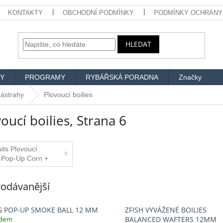
KONTAKTY
OBCHODNÍ PODMÍNKY
PODMÍNKY OCHRANY
HLEDAT
Y
PROGRAMY
RYBÁŘSKÁ PORADNA
Značky
 nástrahy
Plovoucí boilies
oucí boilies
, Strana 6
its Plovoucí
e Pop-Up Corn +
 50 g 16 mm
odávanější
G POP-UP SMOKE BALL 12 MM
ZFISH VYVÁŽENÉ BOILIES
BALANCED WAFTERS 12MM
adem