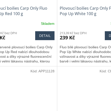
ucí boilies Carp Only Fluo
Plovoucí boilies Carp Only 
Up Red 100 g
Pop Up White 100 g
Skladem
 Kč bez DPH
213,39 Kč bez DPH
DETAIL
D
 Kč
239 Kč
ervené plovoucí boilies Carp Only
Fluo bílé plovoucí boilies Carp O
Pop Up Red nabízí dlouhodobou
Pop Up White nabízí dlouhodob
vost a díky výrazné fluorescenční
vzlínavost a díky výrazné fluore
i velmi lákavou nástrahu, kterou
barvě i velmi lákavou nástrahu, 
nikdy nenechají bez povšimnutí.
kapři nikdy nenechají bez povšim
Kód:
APP11128
Kód:
C