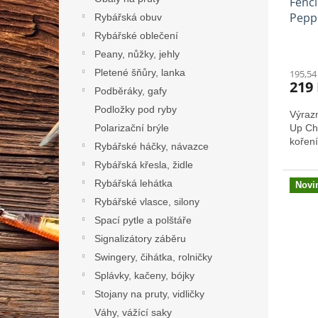
Fencl
Pepp
Rybářská obuv
Rybářské oblečení
Peany, nůžky, jehly
Pletené šňůry, lanka
195,54
219
Podběráky, gafy
Podložky pod ryby
Výraz
Polarizační brýle
Up Chi
koření
Rybářské háčky, návazce
Rybářská křesla, židle
Rybářská lehátka
Novi
Rybářské vlasce, silony
Spací pytle a polštáře
Signalizátory záběru
Swingery, čihátka, rolničky
Splávky, kačeny, bójky
Stojany na pruty, vidličky
Váhy, vážící saky