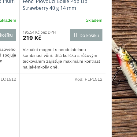
Up Plum
Fencl Plovoucí Boilie Pop Up
Strawberry 40 g 14 mm
Skladem
Skladem
195,54 Kč bez DPH
košíku
Do košíku
219 Kč
masového
Vizuální magnet s neodolatelnou
 spojuje
kombinací vůní. Bílá kulička s růžovým
ým
tečkováním zajišťuje maximální kontrast
na jakémkoliv dně.
FLO1512
Kód:
FLP1512