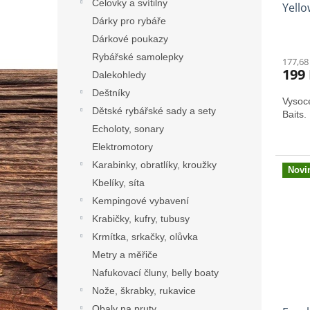
Čelovky a svítilny
Yell
Dárky pro rybáře
65 g
Dárkové poukazy
Rybářské samolepky
177,68
199
Dalekohledy
Deštníky
Vysoce
Dětské rybářské sady a sety
Baits.
Echoloty, sonary
Elektromotory
Karabinky, obratlíky, kroužky
Novi
Kbelíky, síta
Kempingové vybavení
Krabičky, kufry, tubusy
Krmítka, srkačky, olůvka
Metry a měřiče
Nafukovací čluny, belly boaty
Nože, škrabky, rukavice
Obaly na pruty