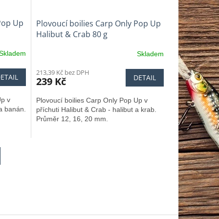
 Pop Up
Plovoucí boilies Carp Only Pop Up
Halibut & Crab 80 g
Skladem
Skladem
213,39 Kč bez DPH
ETAIL
DETAIL
239 Kč
Up v
Plovoucí boilies Carp Only Pop Up v
a banán.
příchuti Halibut & Crab - halibut a krab.
Průměr 12, 16, 20 mm.