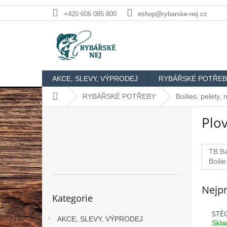
Přejít
+420 606 085 800
eshop@rybarske-nej.cz
na
obsah
AKCE, SLEVY, VÝPRODEJ
RYBÁŘSKÉ POTŘEB
Domů
RYBÁŘSKÉ POTŘEBY
Boilies, pelety,
P
Plov
o
s
t
TB Ba
r
Boili
a
NHDC
n
Nejpr
n
Přeskočit
Kategorie
kategorie
í
p
STÉ
AKCE, SLEVY, VÝPRODEJ
a
Skl