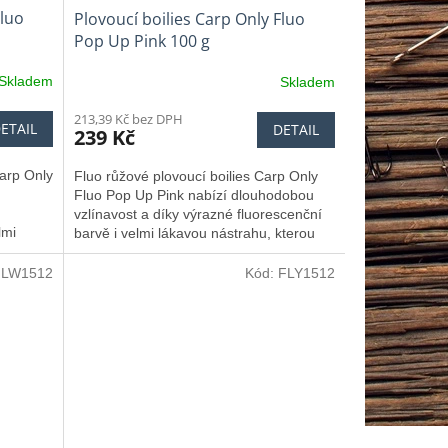
Fluo
Plovoucí boilies Carp Only Fluo
Pop Up Pink 100 g
Skladem
Skladem
213,39 Kč bez DPH
ETAIL
DETAIL
239 Kč
Carp Only
Fluo růžové plovoucí boilies Carp Only
Fluo Pop Up Pink nabízí dlouhodobou
vzlínavost a díky výrazné fluorescenční
lmi
barvě i velmi lákavou nástrahu, kterou
ikdy
kapři nikdy nenechají bez povšimnutí.
FLW1512
Kód:
FLY1512