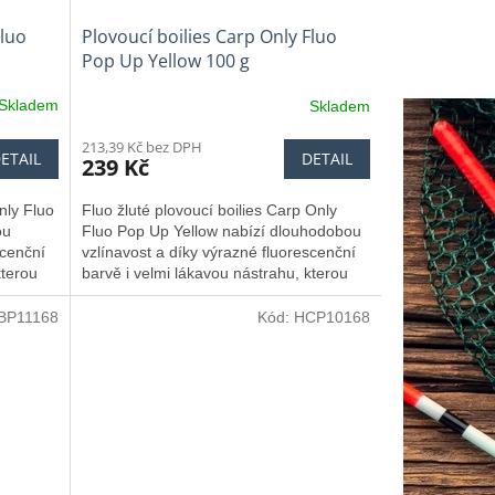
Fluo
Plovoucí boilies Carp Only Fluo
Pop Up Yellow 100 g
Skladem
Skladem
213,39 Kč bez DPH
ETAIL
DETAIL
239 Kč
nly Fluo
Fluo žluté plovoucí boilies Carp Only
ou
Fluo Pop Up Yellow nabízí dlouhodobou
scenční
vzlínavost a díky výrazné fluorescenční
kterou
barvě i velmi lákavou nástrahu, kterou
nutí.
kapři nikdy nenechají bez povšimnutí.
BP11168
Kód:
HCP10168