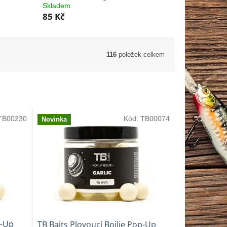
Skladem
85 Kč
116
položek celkem
TB00230
Kód:
TB00074
Novinka
p-Up
TB Baits Plovoucí Boilie Pop-Up