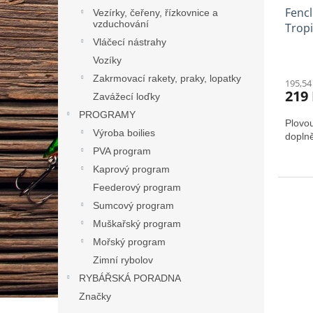
Fencl
Vezírky, čeřeny, řízkovnice a
vzduchování
Tropi
Vláčecí nástrahy
Vozíky
Zakrmovací rakety, praky, lopatky
195,54
219
Zavážecí loďky
PROGRAMY
Plovou
Výroba boilies
doplně
PVA program
Kaprový program
Feederový program
Sumcový program
Muškařský program
Mořský program
Zimní rybolov
RYBÁŘSKÁ PORADNA
Značky