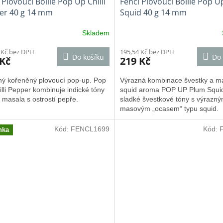
 Plovoucí Boilie Pop Up Chilli
Fencl Plovoucí Boilie Pop 
er 40 g 14 mm
Squid 40 g 14 mm
Skladem
 Kč bez DPH
195,54 Kč bez DPH
Do košíku
Do 
 Kč
219 Kč
ný kořeněný plovoucí pop-up. Pop
Výrazná kombinace švestky a 
lli Pepper kombinuje indické tóny
squid aroma POP UP Plum Squid
 masala s ostrostí pepře.
sladké švestkové tóny s výrazn
masovým „ocasem“ typu squid.
Kód:
FENCL1699
Kód:
nka