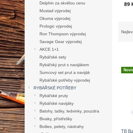
n
Delphin za skvělou cenu
89 
e
Mustad výprodej
l
Okuma výprodej
Ř
Prologic výprodej
a
Nejlev
Ron Thompson výprodej
z
Savage Gear výprodej
e
n
AKCE 1+1
í
Rybářské sety
p
Rybářský prut s navijákem
V
r
Novi
ý
Sumcový set prut a naviják
o
p
Rybářské potřeby výprodej
d
i
RYBÁŘSKÉ POTŘEBY
u
s
k
Rybářské pruty
p
t
Rybářské navijáky
r
ů
o
Batohy, tašky, ledvinky, pouzdra
d
Bivaky, přístřešky
u
Boilies, pelety, nástrahy
TB Ba
k