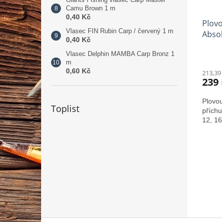
Camu Brown 1 m
0,40 Kč
Plovo
Vlasec FIN Rubin Carp / červený 1 m
Absol
0,40 Kč
Vlasec Delphin MAMBA Carp Bronz 1
m
0,60 Kč
213,39
239
Plovou
Toplist
příchu
12, 1