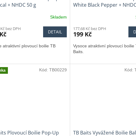
cal + NHDC 50 g
White Black Pepper + NHDC
Skladem
 Kč bez DPH
177,68 Kč bez DPH
DETAIL
D
 Kč
199 Kč
 atraktivní plovoucí boilie TB
Vysoce atraktivní plovoucí boilie
Baits.
Kód:
TB00229
Kód:
nka
its Plovoucí Boilie Pop-Up
TB Baits Vyvážené Boilie Ba