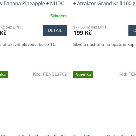
ow Banana Pineapple + NHDC
+ Atraktor Grand Krill 100 g
Skladem
 Kč bez DPH
177,68 Kč bez DPH
DETAIL
D
 Kč
199 Kč
 atraktivní plovoucí boilie TB
Skvělá nástraha na opatrné kapr
Kód:
FENCL1702
Kód:
FE
nka
Novinka