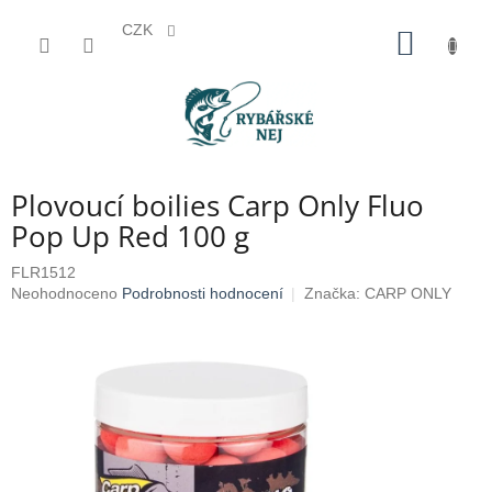
CZK
Přejít
NÁKUP
na
KOŠÍK
obsah
Plovoucí boilies Carp Only Fluo
Pop Up Red 100 g
FLR1512
Průměrné
Neohodnoceno
Podrobnosti hodnocení
Značka:
CARP ONLY
hodnocení
produktu
je
0,0
z
5
hvězdiček.