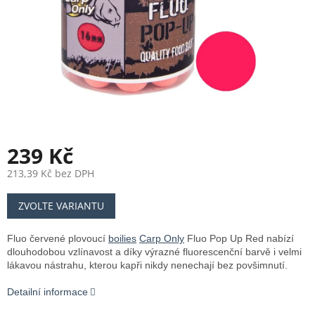
239 Kč
213,39 Kč bez DPH
Měrná
ZVOLTE VARIANTU
cena:
Fluo červené plovoucí
boilies
Carp Only
Fluo Pop Up Red nabízí
dlouhodobou vzlínavost a díky výrazné fluorescenční barvě i velmi
lákavou nástrahu, kterou kapři nikdy nenechají bez povšimnutí.
Detailní informace