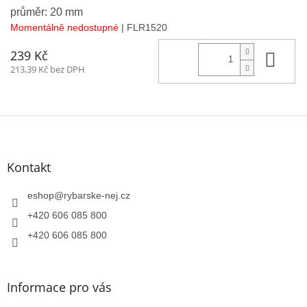
průměr: 20 mm
Momentálně nedostupné
| FLR1520
Do 
239 Kč
213,39 Kč bez DPH
Z
á
p
a
Kontakt
t
í
eshop
@
rybarske-nej.cz
+420 606 085 800
+420 606 085 800
Informace pro vás