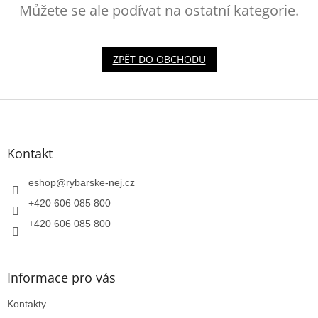
Můžete se ale podívat na ostatní kategorie.
ZPĚT DO OBCHODU
Z
á
p
a
Kontakt
t
í
eshop
@
rybarske-nej.cz
+420 606 085 800
+420 606 085 800
Informace pro vás
Kontakty