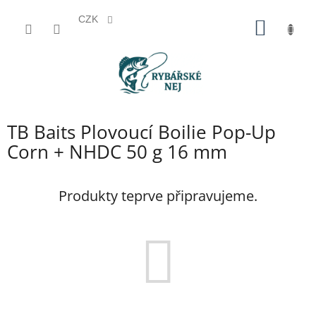
CZK
Přejít
NÁKUP
na
KOŠÍK
obsah
TB Baits Plovoucí Boilie Pop-Up
Corn + NHDC 50 g 16 mm
Produkty teprve připravujeme.