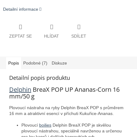
Detailní informace
ZEPTAT SE
HLÍDAT
SDÍLET
Popis
Podobné (7)
Diskuze
Detailní popis produktu
Delphin
BreaX POP UP Ananas-Corn 16
mm/50 g
Plovoucí nástraha na ryby Delphin BreaX POP
s průměrem
16 mm a atraktivní esencí v příchuti Kukuřice-Ananas.
Plovoucí
boilies
Delphin BreaX POP je skvělou
plovoucí nástrahou, speciálně navrženou a určenou
pro lov kaprů i dalších kaprovitých ryb.