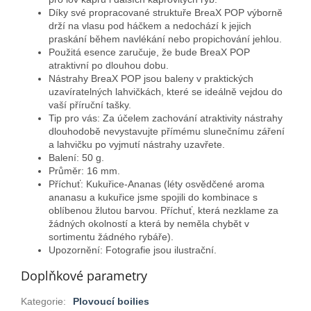
Díky své propracované struktuře BreaX POP výborně
drží na vlasu pod háčkem a nedochází k jejich
praskání během navlékání nebo propichování jehlou.
Použitá esence zaručuje, že bude BreaX POP
atraktivní po dlouhou dobu.
Nástrahy BreaX POP jsou baleny v praktických
uzavíratelných lahvičkách, které se ideálně vejdou do
vaší příruční tašky.
Tip pro vás: Za účelem zachování atraktivity nástrahy
dlouhodobě nevystavujte přímému slunečnímu záření
a lahvičku po vyjmutí nástrahy uzavřete.
Balení: 50 g.
Průměr: 16 mm.
Příchuť: Kukuřice-Ananas (l
éty osvědčené aroma
ananasu a kukuřice jsme spojili do kombinace s
oblíbenou žlutou barvou. Příchuť, která nezklame za
žádných okolností a která by neměla chybět v
sortimentu žádného rybáře
).
Upozornění: Fotografie jsou ilustrační.
Doplňkové parametry
Kategorie
:
Plovoucí boilies