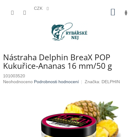
CZK
Přejít
NÁKUP
na
KOŠÍK
obsah
Nástraha Delphin BreaX POP
Kukuřice-Ananas 16 mm/50 g
101003520
Průměrné
Neohodnoceno
Podrobnosti hodnocení
Značka:
DELPHIN
hodnocení
produktu
je
0,0
z
5
hvězdiček.