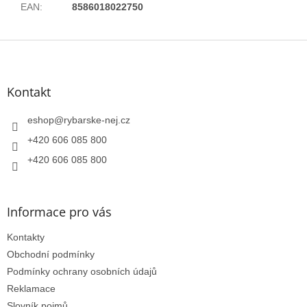
EAN
:
8586018022750
Z
á
p
a
Kontakt
t
í
eshop
@
rybarske-nej.cz
+420 606 085 800
+420 606 085 800
Informace pro vás
Kontakty
Obchodní podmínky
Podmínky ochrany osobních údajů
Reklamace
Slovník pojmů