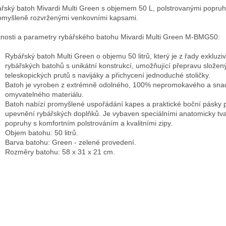
řský batoh Mivardi Multi Green s objemem 50 L, polstrovanými popru
omyšleně rozvrženými venkovními kapsami.
tnosti a parametry rybářského batohu Mivardi Multi Green
M-BMG50
:
Rybářský batoh Multi Green o objemu 50 litrů, který je z řady exkluzi
rybářských batohů s unikátní konstrukcí, umožňující přepravu složen
teleskopických prutů s navijáky a přichycení jednoduché stoličky.
Batoh je vyroben z extrémně odolného, 100% nepromokavého a sna
omyvatelného materiálu.
Batoh nabízí promyšlené uspořádání kapes a praktické boční pásky 
upevnění rybářských doplňků. Je vybaven speciálními anatomicky tv
popruhy s komfortním polstrováním a kvalitními zipy.
Objem batohu: 50 litrů.
Barva batohu: Green - zelené provedení.
Rozměry batohu: 58 x 31 x 21 cm.