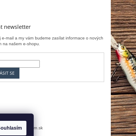
t newsletter
ůj e-mail a my vám budeme zasílat informace o nových
h na našem e-shopu.
ÁSIT SE
k
MRK.cz
Zoznam.sk
ouhlasím