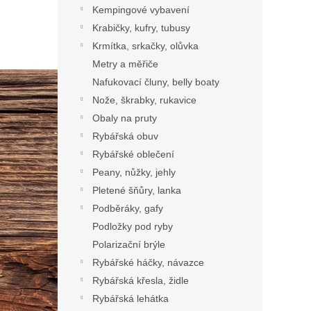
Kempingové vybavení
Krabičky, kufry, tubusy
Krmítka, srkačky, olůvka
Metry a měřiče
Nafukovací čluny, belly boaty
Nože, škrabky, rukavice
Obaly na pruty
Rybářská obuv
Rybářské oblečení
Peany, nůžky, jehly
Pletené šňůry, lanka
Podběráky, gafy
Podložky pod ryby
Polarizační brýle
Rybářské háčky, návazce
Rybářská křesla, židle
Rybářská lehátka