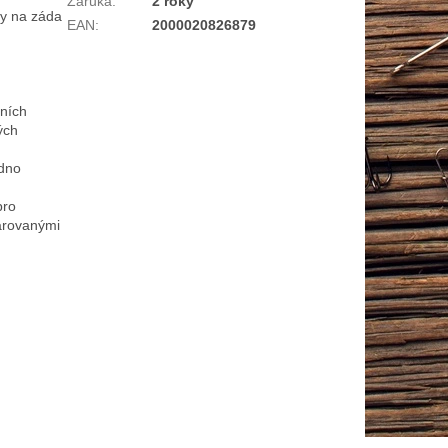
Záruka
:
2 roky
hy na záda
EAN
:
2000020826879
vních
ých
dno
pro
arovanými