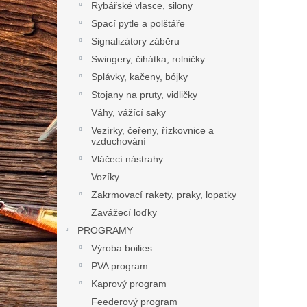
Rybářské vlasce, silony
Spací pytle a polštáře
Signalizátory záběru
Swingery, čihátka, rolničky
Splávky, kačeny, bójky
Stojany na pruty, vidličky
Váhy, vážící saky
Vezírky, čeřeny, řízkovnice a
vzduchování
Vláčecí nástrahy
Vozíky
Zakrmovací rakety, praky, lopatky
Zavážecí loďky
PROGRAMY
Výroba boilies
PVA program
Kaprový program
Feederový program