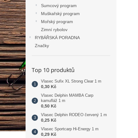
Sumcový program
Muškařský program
Mořský program
Zimní rybolov
RYBÁŘSKÁ PORADNA
Značky
Top 10 produktů
Vlasec Sufix XL Strong Clear 1 m
0,30 Kč
Vlasec Delphin MAMBA Carp
kamufláž 1 m
0,50 Kč
Vlasec Delphin RODEO červený 1 m
0,25 Kč
Vlasec Sportcarp Hi-Energy 1 m
0,29 Kč