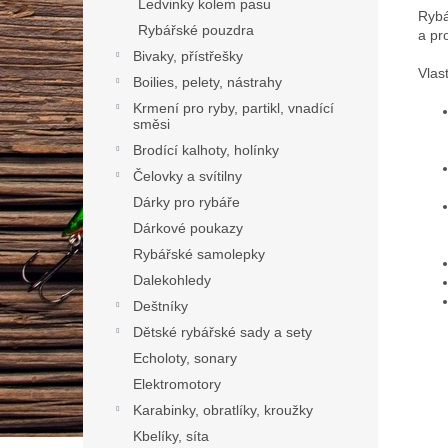
Ledvinky kolem pasu
Rybá
Rybářské pouzdra
a pr
Bivaky, přístřešky
Vlas
Boilies, pelety, nástrahy
Krmení pro ryby, partikl, vnadící
směsi
Brodící kalhoty, holínky
Čelovky a svítilny
Dárky pro rybáře
Dárkové poukazy
Rybářské samolepky
Dalekohledy
Deštníky
Dětské rybářské sady a sety
Echoloty, sonary
Elektromotory
Karabinky, obratlíky, kroužky
Kbelíky, síta