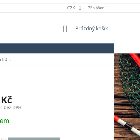
 OSOBNÍCH ÚDAJŮ
REKLAMACE
CZK
Přihlášení
SLOVNÍK POJMŮ
NÁKUPNÍ
Prázdný košík
KOŠÍK
n 50 L
 Kč
Kč bez DPH
dem