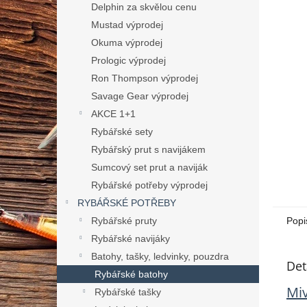
n
Delphin za skvělou cenu
e
Mustad výprodej
l
Okuma výprodej
Prologic výprodej
Ron Thompson výprodej
Savage Gear výprodej
AKCE 1+1
Rybářské sety
Rybářský prut s navijákem
Sumcový set prut a naviják
Rybářské potřeby výprodej
RYBÁŘSKÉ POTŘEBY
Rybářské pruty
Popi
Rybářské navijáky
Batohy, tašky, ledvinky, pouzdra
Det
Rybářské batohy
Miv
Rybářské tašky