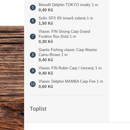
Monofil Delphin TOKYO modrý 1 m
0,40 Kč
Sufix SFX 8X tmavě zelená 1 m
1,50 Kč
Vlasec FIN Strong Carp Grand
Fixation fluo žlutá 1 m
0,30 Kč
Giants Fishing vlasec Carp Master
Camu Brown 1 m
0,40 Kč
Vlasec FIN Rubin Carp / červený 1 m
0,40 Kč
Vlasec Delphin MAMBA Carp Fire 1 m
0,60 Kč
Toplist
Z