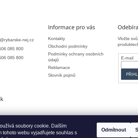
Informace pro vás
Odebíra
Kontakty
Vložte sv
@
rybarske-nej.cz
produktec
Obchodní podmínky
606 085 800
Podmínky ochrany osobních
606 085 800
E-mail
údajů
Reklamace
PŘIHL
Slovník pojmů
k
oužívá soubory cookie. Dalším
Centrum.cz
Seznam.cz
Google.cz
Alfa-Elchron
Živéfirmy.cz
Azet.s
Odmítnout
S
 tohoto webu vyjadřujete souhlas s