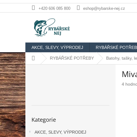
Přejít
+420 606 085 800
eshop@rybarske-nej.cz
na
obsah
AKCE, SLEVY, VÝPRODEJ
RYBÁŘSKÉ POTŘEB
Domů
RYBÁŘSKÉ POTŘEBY
Batohy, tašky, l
P
Miv
o
s
Průměr
4 hodn
t
hodnoc
r
produkt
a
je
n
4,3
n
z
Přeskočit
Kategorie
5
kategorie
í
hvězdič
p
AKCE, SLEVY, VÝPRODEJ
a