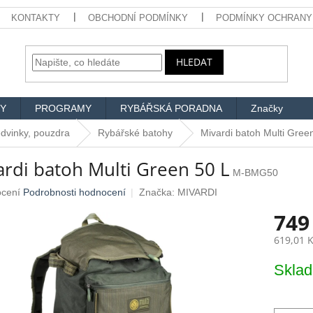
KONTAKTY
OBCHODNÍ PODMÍNKY
PODMÍNKY OCHRANY
HLEDAT
Y
PROGRAMY
RYBÁŘSKÁ PORADNA
Značky
edvinky, pouzdra
Rybářské batohy
Mivardi batoh Multi Gree
ardi batoh Multi Green 50 L
M-BMG50
né
ocení
Podrobnosti hodnocení
Značka:
MIVARDI
ení
749
u
619,01 
Měrná
Skla
cena:
ek.