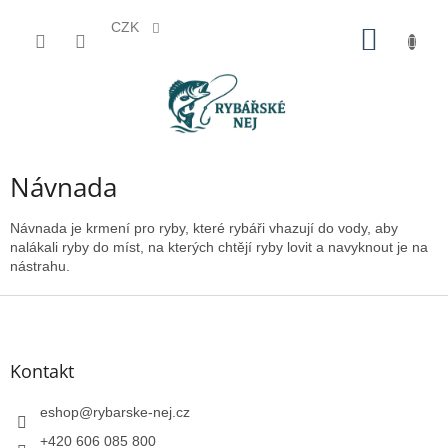
CZK
Přejít
NÁKUP
na
KOŠÍK
obsah
Návnada
Návnada je krmení pro ryby, které rybáři vhazují do vody, aby
nalákali ryby do míst, na kterých chtějí ryby lovit a navyknout je na
nástrahu.
Z
á
p
a
Kontakt
t
í
eshop
@
rybarske-nej.cz
+420 606 085 800