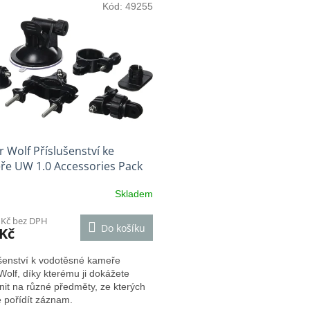
Kód:
49255
 Wolf Příslušenství ke
ře UW 1.0 Accessories Pack
Skladem
 Kč bez DPH
Do košíku
 Kč
ušenství k vodotěsné kameře
olf, díky kterému ji dokážete
nit na různé předměty, ze kterých
 pořídít záznam.