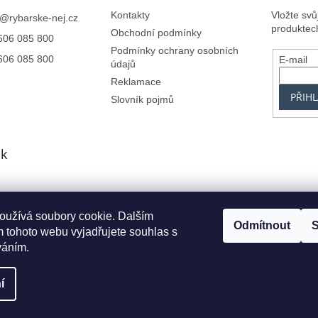
Kontakty
Vložte sv
@
rybarske-nej.cz
produktec
Obchodní podmínky
606 085 800
Podmínky ochrany osobních
606 085 800
E-mail
údajů
Reklamace
PŘIHL
Slovník pojmů
k
oužívá soubory cookie. Dalším
Centrum.cz
Seznam.cz
Google.cz
Alfa-Elchron
Živéfirmy.cz
Azet.s
Odmítnout
S
 tohoto webu vyjadřujete souhlas s
váním.
í
va vyhrazena.
Upravit nastavení cookies