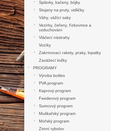
Splávky, kačeny, bójky
Stojany na pruty, vidličky
Váhy, vážící saky
Vezírky, čeřeny, řízkovnice a
vzduchování
Vláčecí nástrahy
Vozíky
Zakrmovací rakety, praky, lopatky
Zavážecí loďky
PROGRAMY
Výroba boilies
PVA program
Kaprový program
Feederový program
Sumcový program
Muškařský program
Mořský program
Zimní rybolov