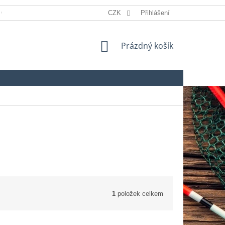
 OSOBNÍCH ÚDAJŮ
REKLAMACE
CZK
Přihlášení
SLOVNÍK POJMŮ
NÁKUPNÍ
Prázdný košík
KOŠÍK
1
položek celkem