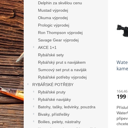
n
n
Delphin za skvělou cenu
ý
í
e
Mustad výprodej
p
p
l
i
r
Okuma výprodej
s
o
Prologic výprodej
p
d
Ron Thompson výprodej
r
u
Savage Gear výprodej
o
k
AKCE 1+1
d
t
Rybářské sety
u
ů
k
Water
Rybářský prut s navijákem
t
kame
Sumcový set prut a naviják
ů
Rybářské potřeby výprodej
RYBÁŘSKÉ POTŘEBY
164,46
Rybářské pruty
199
Rybářské navijáky
Batohy, tašky, ledvinky, pouzdra
Přísl
WaterW
Bivaky, přístřešky
připev
Boilies, pelety, nástrahy
chcete