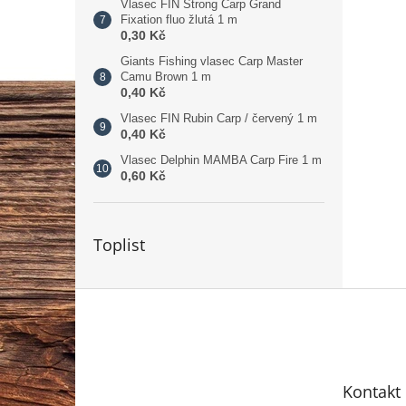
Vlasec FIN Strong Carp Grand
Fixation fluo žlutá 1 m
0,30 Kč
Giants Fishing vlasec Carp Master
Camu Brown 1 m
0,40 Kč
Vlasec FIN Rubin Carp / červený 1 m
0,40 Kč
Vlasec Delphin MAMBA Carp Fire 1 m
0,60 Kč
Toplist
Z
á
p
a
t
Kontakt
í