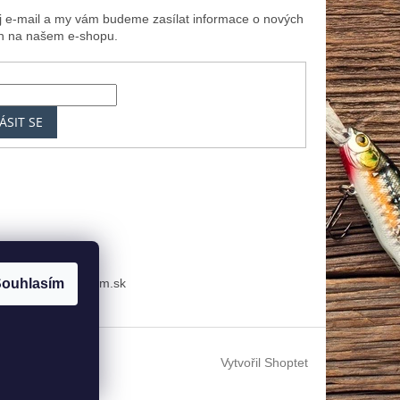
ůj e-mail a my vám budeme zasílat informace o nových
h na našem e-shopu.
ÁSIT SE
k
MRK.cz
Zoznam.sk
ouhlasím
Vytvořil Shoptet