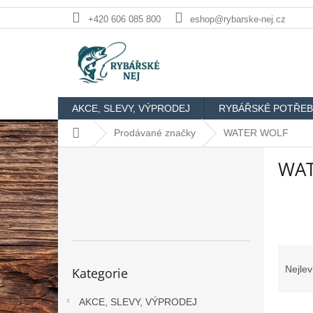
Přejít
+420 606 085 800
eshop@rybarske-nej.cz
na
obsah
AKCE, SLEVY, VÝPRODEJ
RYBÁŘSKÉ POTŘEB
Domů
Prodávané značky
WATER WOLF
P
WAT
o
s
t
r
a
n
Ř
n
Přeskočit
a
Nejlev
Kategorie
kategorie
í
z
p
e
AKCE, SLEVY, VÝPRODEJ
a
V