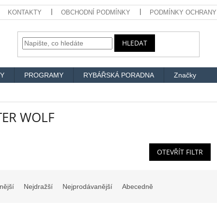
KONTAKTY
OBCHODNÍ PODMÍNKY
PODMÍNKY OCHRANY
HLEDAT
Y
PROGRAMY
RYBÁŘSKÁ PORADNA
Značky
ER WOLF
OTEVŘÍT FILTR
nější
Nejdražší
Nejprodávanější
Abecedně