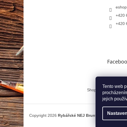
eshop
+420 
+420 
Faceboo
Tento web p
Shoptet.cz
Atlas.cz
procházením
jejich použí
Nastaven
Copyright 2026
Rybářské NEJ Bruntál
. Všechna prá