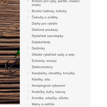
Krmení pro ryby, partikl, vnadící
směsi
Brodící kalhoty, holínky
Čelovky a svítilny
Dárky pro rybáře
Dárkové poukazy
Rybářské samolepky
Dalekohledy
Deštníky
Dětské rybářské sady a sety
Echoloty, sonary
Elektromotory
Karabinky, obratlíky, kroužky
Kbelíky, síta
Kempingové vybavení
Krabičky, kufry, tubusy
Krmítka, srkačky, olůvka
Metry a měřiče