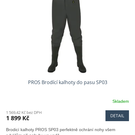
i
r
s
o
p
d
r
u
o
k
d
t
u
ů
k
t
ů
PROS Brodící kalhoty do pasu SP03
Skladem
1 569,42 Kč bez DPH
DETAIL
1 899 Kč
Brodicí kalhoty PROS SP03 perfektně ochrání nohy všem