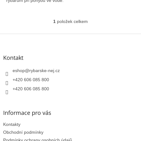
rybářům při pohybu ve vodě.
1
položek celkem
O
v
l
Z
á
á
d
p
a
a
Kontakt
c
t
í
í
eshop
@
rybarske-nej.cz
p
r
+420 606 085 800
v
k
+420 606 085 800
y
v
ý
Informace pro vás
p
i
Kontakty
s
u
Obchodní podmínky
Podmínky ochrany osobních údajů