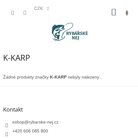
CZK
Přejít
NÁKUP
na
KOŠÍK
obsah
K-KARP
Žádné produkty značky
K-KARP
nebyly nalezeny...
Z
á
p
a
Kontakt
t
í
eshop
@
rybarske-nej.cz
+420 606 085 800