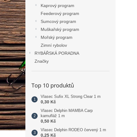
Kaprový program
Feederový program
Sumcový program
Muškařský program
Mořský program
Zimní rybolov
RYBÁŘSKÁ PORADNA
Značky
Top 10 produktů
Vlasec Sufix XL Strong Clear 1 m
0,30 Kč
Vlasec Delphin MAMBA Carp
kamufláž 1 m
0,50 Kč
Vlasec Delphin RODEO červený 1 m
0,25 Kč