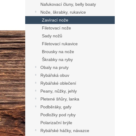
Nafukovací čluny, belly boaty
Nože, škrabky, rukavice
Zavírací nože
Filetovací nože
Sady nožů
Filetovací rukavice
Brousky na nože
Škrabky na ryby
Obaly na pruty
Rybářská obuv
Rybářské oblečení
Peany, nůžky, jehly
Pletené šňůry, lanka
Podběráky, gafy
Podložky pod ryby
Polarizační brýle
Rybářské háčky, návazce