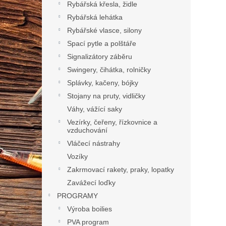
Rybářská křesla, židle
Rybářská lehátka
Rybářské vlasce, silony
Spací pytle a polštáře
Signalizátory záběru
Swingery, čihátka, rolničky
Splávky, kačeny, bójky
Stojany na pruty, vidličky
Váhy, vážící saky
Vezírky, čeřeny, řízkovnice a
vzduchování
Vláčecí nástrahy
Vozíky
Zakrmovací rakety, praky, lopatky
Zavážecí loďky
PROGRAMY
Výroba boilies
PVA program