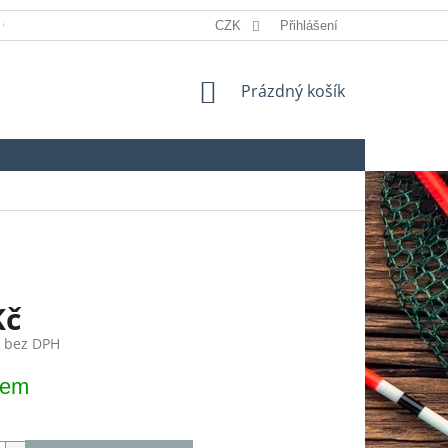
 OSOBNÍCH ÚDAJŮ
REKLAMACE
CZK
Přihlášení
SLOVNÍK POJMŮ
NÁKUPNÍ
Prázdný košík
KOŠÍK
Kč
č bez DPH
dem