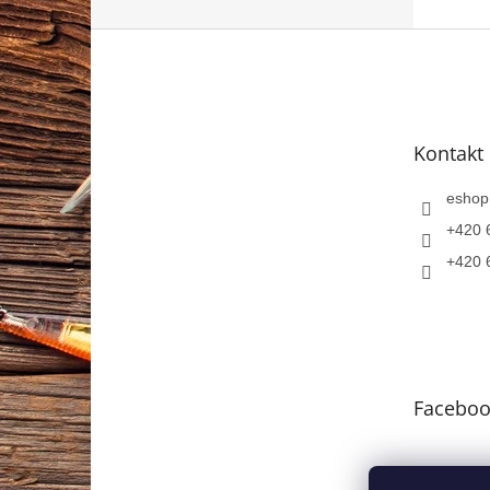
Z
á
p
a
t
Kontakt
í
eshop
+420 
+420 
Faceboo