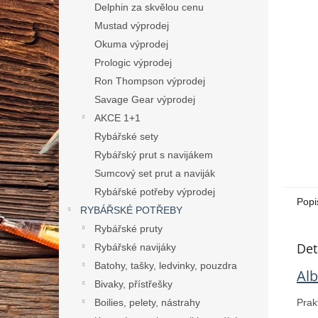
n
Delphin za skvělou cenu
e
Mustad výprodej
l
Okuma výprodej
Prologic výprodej
Ron Thompson výprodej
Savage Gear výprodej
AKCE 1+1
Rybářské sety
Rybářský prut s navijákem
Sumcový set prut a naviják
Rybářské potřeby výprodej
Popi
RYBÁŘSKÉ POTŘEBY
Rybářské pruty
Det
Rybářské navijáky
Batohy, tašky, ledvinky, pouzdra
Alb
Bivaky, přístřešky
Prak
Boilies, pelety, nástrahy