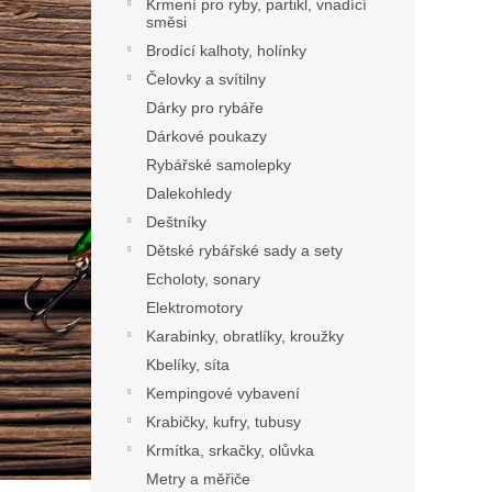
Krmení pro ryby, partikl, vnadící
směsi
Brodící kalhoty, holínky
Čelovky a svítilny
Dárky pro rybáře
Dárkové poukazy
Rybářské samolepky
Dalekohledy
Deštníky
Dětské rybářské sady a sety
Echoloty, sonary
Elektromotory
Karabinky, obratlíky, kroužky
Kbelíky, síta
Kempingové vybavení
Krabičky, kufry, tubusy
Krmítka, srkačky, olůvka
Metry a měřiče