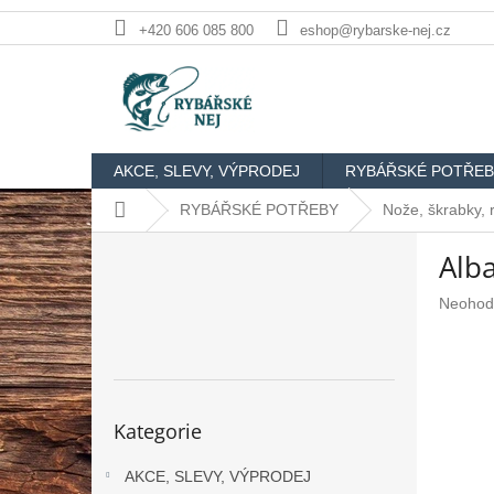
Přejít
+420 606 085 800
eshop@rybarske-nej.cz
na
obsah
AKCE, SLEVY, VÝPRODEJ
RYBÁŘSKÉ POTŘEB
Domů
RYBÁŘSKÉ POTŘEBY
Nože, škrabky, 
P
Alb
o
s
Průměr
Neohod
t
hodnoc
r
produkt
a
je
n
0,0
n
z
Přeskočit
Kategorie
5
kategorie
í
hvězdič
p
AKCE, SLEVY, VÝPRODEJ
a