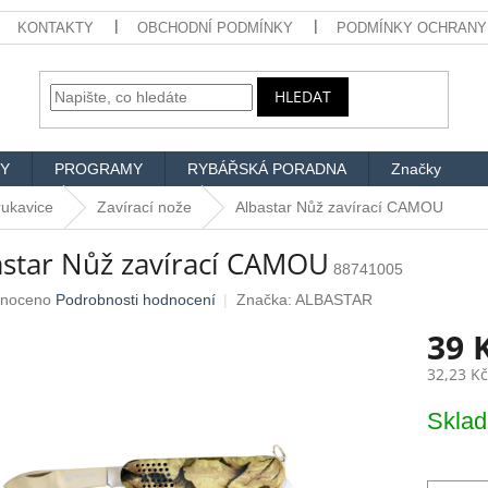
KONTAKTY
OBCHODNÍ PODMÍNKY
PODMÍNKY OCHRANY
HLEDAT
Y
PROGRAMY
RYBÁŘSKÁ PORADNA
Značky
rukavice
Zavírací nože
Albastar Nůž zavírací CAMOU
astar Nůž zavírací CAMOU
88741005
né
noceno
Podrobnosti hodnocení
Značka:
ALBASTAR
ení
39 
u
32,23 K
Měrná
Skla
cena:
ek.