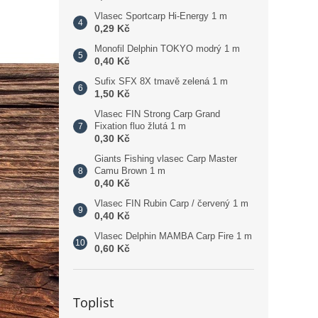
Vlasec Sportcarp Hi-Energy 1 m
0,29 Kč
Monofil Delphin TOKYO modrý 1 m
0,40 Kč
Sufix SFX 8X tmavě zelená 1 m
1,50 Kč
Vlasec FIN Strong Carp Grand
Fixation fluo žlutá 1 m
0,30 Kč
Giants Fishing vlasec Carp Master
Camu Brown 1 m
0,40 Kč
Vlasec FIN Rubin Carp / červený 1 m
0,40 Kč
Vlasec Delphin MAMBA Carp Fire 1 m
0,60 Kč
Toplist