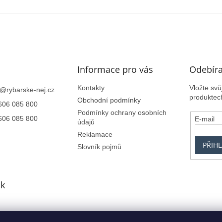
Informace pro vás
Odebíra
Kontakty
Vložte sv
@
rybarske-nej.cz
produktec
Obchodní podmínky
606 085 800
Podmínky ochrany osobních
606 085 800
E-mail
údajů
Reklamace
PŘIHL
Slovník pojmů
k