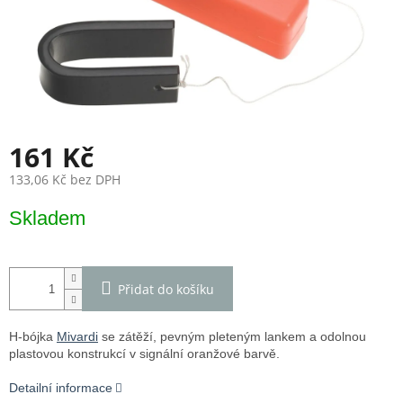
161 Kč
133,06 Kč bez DPH
Měrná
Skladem
cena:
Přidat do košíku
H-bójka
Mivardi
se zátěží, pevným pleteným lankem a odolnou
plastovou konstrukcí v signální oranžové barvě.
Detailní informace