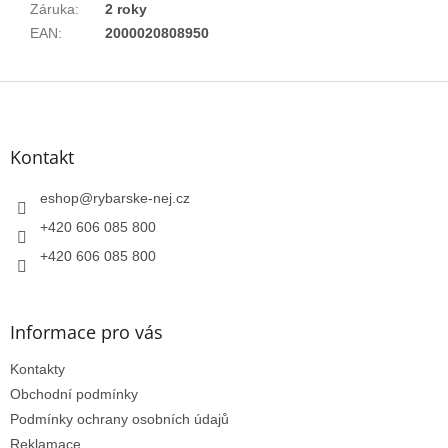
Záruka
:
2 roky
EAN
:
2000020808950
Z
á
p
a
Kontakt
t
í
eshop
@
rybarske-nej.cz
+420 606 085 800
+420 606 085 800
Informace pro vás
Kontakty
Obchodní podmínky
Podmínky ochrany osobních údajů
Reklamace