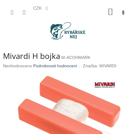
CZK
Přejít
NÁKUP
na
KOŠÍK
obsah
Mivardi H bojka
M-ACOHMARK
Průměrné
Neohodnoceno
Podrobnosti hodnocení
Značka:
MIVARDI
hodnocení
produktu
je
0,0
z
5
hvězdiček.