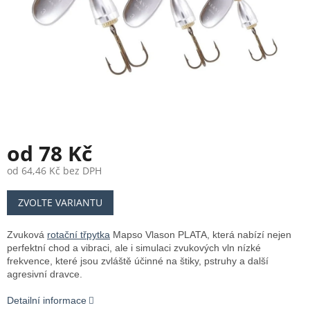
od
78 Kč
od
64,46 Kč
bez DPH
Měrná
ZVOLTE VARIANTU
cena:
Zvuková
rotační třpytka
Mapso Vlason PLATA, která nabízí nejen
perfektní chod a vibraci, ale i simulaci zvukových vln nízké
frekvence, které jsou zvláště účinné na štiky, pstruhy a další
agresivní dravce.
Detailní informace