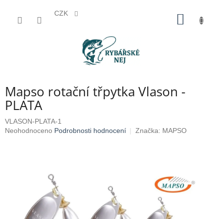
CZK
Přejít
NÁKUP
na
KOŠÍK
obsah
Mapso rotační třpytka Vlason -
PLATA
VLASON-PLATA-1
Průměrné
Neohodnoceno
Podrobnosti hodnocení
Značka:
MAPSO
hodnocení
produktu
je
0,0
z
5
hvězdiček.