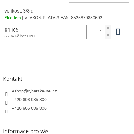
velikost: 3/8 g
Skladem
| VLASON-PLATA-3
EAN:
8525879830692
Do 
81 Kč
66,94 Kč bez DPH
Z
á
p
a
Kontakt
t
í
eshop
@
rybarske-nej.cz
+420 606 085 800
+420 606 085 800
Informace pro vás