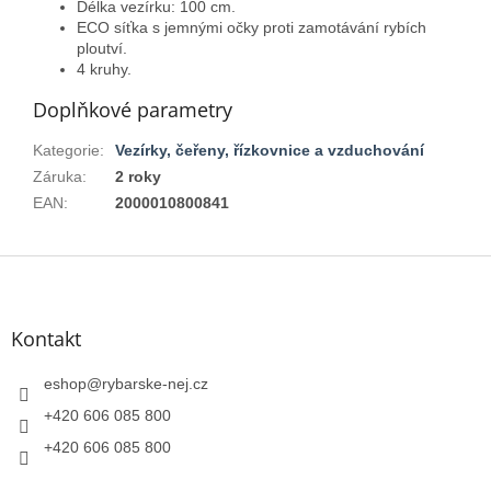
Délka vezírku: 100 cm.
ECO síťka s jemnými očky proti zamotávání rybích
ploutví.
4 kruhy.
Doplňkové parametry
Kategorie
:
Vezírky, čeřeny, řízkovnice a vzduchování
Záruka
:
2 roky
EAN
:
2000010800841
Z
á
p
a
Kontakt
t
í
eshop
@
rybarske-nej.cz
+420 606 085 800
+420 606 085 800