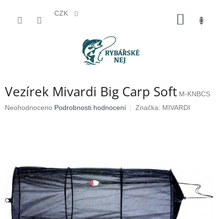
CZK
Přejít
NÁKUP
na
KOŠÍK
obsah
P
Vezírek Mivardi Big Carp Soft
o
M-KNBCS
s
Průměrné
Neohodnoceno
Podrobnosti hodnocení
Značka:
MIVARDI
t
hodnocení
r
produktu
a
je
n
0,0
n
z
5
í
hvězdiček.
p
a
n
e