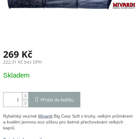
l
269 Kč
222,31 Kč bez DPH
Měrná
Skladem
cena:
Přidat do košíku
Rybářský vezírek
Mivardi
Big Carp Soft s kruhy, velkým průměrem
a kvalitní jemnou eco síťkou pro šetrné přechovávání velkých
kaprů.