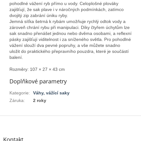
pohodlné vážení ryb přímo u vody. Celoplošné plováky
zajišťují, že sak plave i v náročných podmínkách, zatímco
dvojitý zip zabrání úniku ryby.
Jemná síťka šetrná k rybám umožňuje rychlý odtok vody a
zároveň chrání rybu při manipulaci. Díky čtyřem úchytům lze
sak snadno přenášet jednou nebo dvěma osobami, a reflexní
pásky zajišťují viditelnost i za sníženého světla. Pro pohodlné
vážení slouží dva pevné popruhy, a vše můžete snadno
uložit do praktického přepravního pouzdra, které je součástí
balení.
Rozměry: 107 × 27 × 43 cm
Doplňkové parametry
Kategorie
:
Váhy, vážící saky
Záruka
:
2 roky
Z
á
p
a
Kontakt