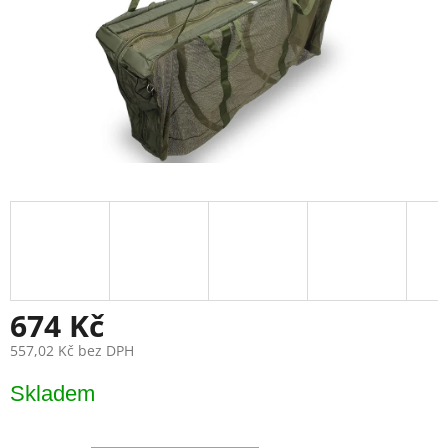
674 Kč
557,02 Kč bez DPH
Měrná
Skladem
cena: