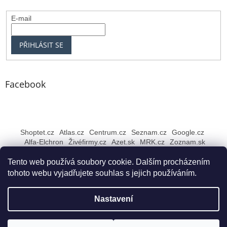
E-mail
PŘIHLÁSIT SE
Facebook
Shoptet.cz
Atlas.cz
Centrum.cz
Seznam.cz
Google.cz
Alfa-Elchron
Živéfirmy.cz
Azet.sk
MRK.cz
Zoznam.sk
Tento web používá soubory cookie. Dalším procházením
tohoto webu vyjadřujete souhlas s jejich používáním.
Vytvořil Shoptet
Nastavení
Copyright 2026
Rybářské NEJ Bruntál
. Všechna práva