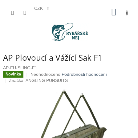
CZK
Přejít
NÁKUP
na
KOŠÍK
obsah
AP Plovoucí a Vážící Sak F1
AP-FU-SLING-F1
Průměrné
Neohodnoceno
Podrobnosti hodnocení
Novinka
hodnocení
Značka:
ANGLING PURSUITS
produktu
je
0,0
z
5
hvězdiček.