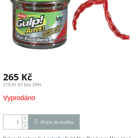
265 Kč
219,01 Kč bez DPH
Měrná
Vyprodáno
cena:
Přidat do košíku