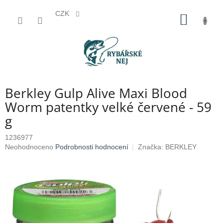
CZK
Přejít
NÁKUP
na
KOŠÍK
obsah
Berkley Gulp Alive Maxi Blood
Worm patentky velké červené - 59
g
1236977
Průměrné
Neohodnoceno
Podrobnosti hodnocení
Značka:
BERKLEY
hodnocení
produktu
je
0,0
z
5
hvězdiček.