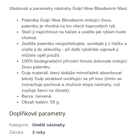
Vlastnosti a parametry nástrahy Gulp! Alive Bloodworm Maxi:
Patentka Gulp! Alive Bloodworm imitující živou
patentku je vhodná na lov všech kaprovitých ryb.
Stačí ji napíchnout na háček a uvidíte jak rybám bude
chutnat.
Jestliže patentku nespotřebujete, sundejte ji z háčku a
vraťte ji do skleničky - při další rybářské výpravě ji
můžete opět použít.
100% biodegradační přírodní hmota dokonale imitující
živou patentku.
Gulp materiál, který dokáže mimořádně absorbovat
tekutý Gulp atraktant uvolňující se při lovu (tímto se
zvýrazňuje pachová a chuťová stopa nástrahy, což
zvyšuje šanci na úlovek).
Barva: červená.
Obsah balení: 59 g.
Doplňkové parametry
Kategorie
:
Umělé nástrahy
Záruka
:
2 roky