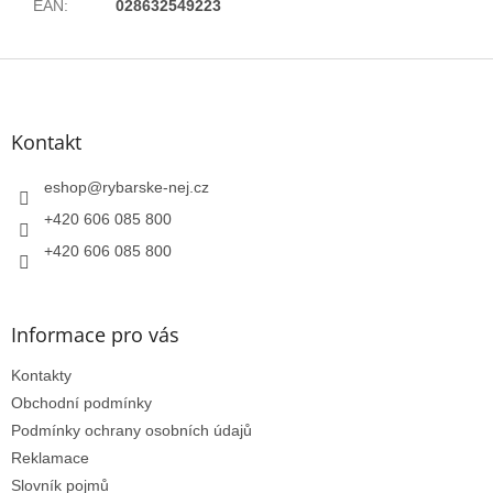
EAN
:
028632549223
Z
á
p
a
Kontakt
t
í
eshop
@
rybarske-nej.cz
+420 606 085 800
+420 606 085 800
Informace pro vás
Kontakty
Obchodní podmínky
Podmínky ochrany osobních údajů
Reklamace
Slovník pojmů