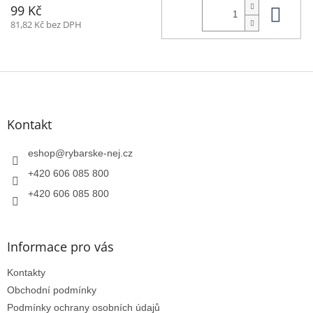
Do 
99 Kč
81,82 Kč bez DPH
Z
á
p
a
Kontakt
t
í
eshop
@
rybarske-nej.cz
+420 606 085 800
+420 606 085 800
Informace pro vás
Kontakty
Obchodní podmínky
Podmínky ochrany osobních údajů