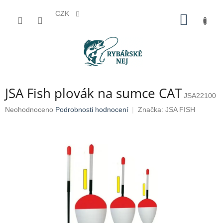
CZK
Přejít
NÁKUP
na
KOŠÍK
obsah
JSA Fish plovák na sumce CAT
JSA22100
Průměrné
Neohodnoceno
Podrobnosti hodnocení
Značka:
JSA FISH
hodnocení
produktu
je
0,0
z
5
hvězdiček.