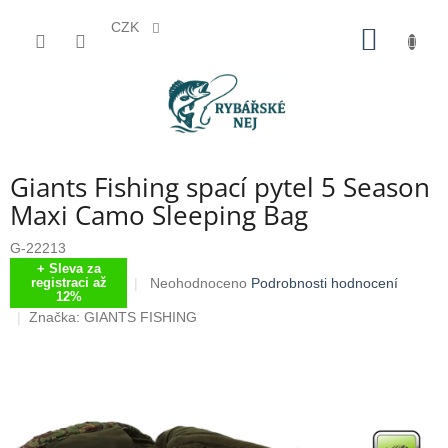
CZK
Přejít
NÁKUP
na
KOŠÍK
obsah
Giants Fishing spací pytel 5 Season
Maxi Camo Sleeping Bag
G-22213
+ Sleva za
Průměrné
Neohodnoceno
Podrobnosti hodnocení
registraci až
12%
hodnocení
Značka:
GIANTS FISHING
produktu
je
0,0
z
5
hvězdiček.