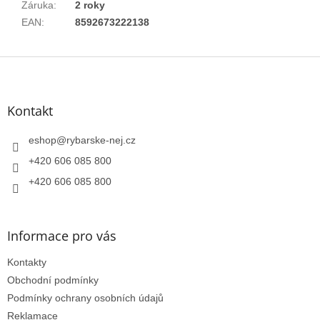
Záruka
:
2 roky
EAN
:
8592673222138
Z
á
p
a
Kontakt
t
í
eshop
@
rybarske-nej.cz
+420 606 085 800
+420 606 085 800
Informace pro vás
Kontakty
Obchodní podmínky
Podmínky ochrany osobních údajů
Reklamace