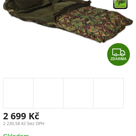
Z
ZDARMA
D
A
R
M
A
2 699 Kč
2 230,58 Kč bez DPH
Měrná