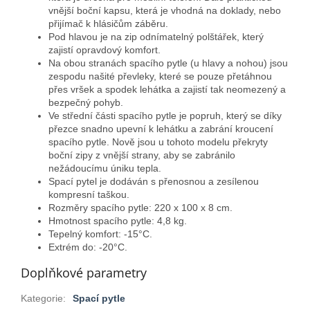
vnější boční kapsu, která je vhodná na doklady, nebo
přijímač k hlásičům záběru.
Pod hlavou je na zip odnímatelný polštářek, který
zajistí opravdový komfort.
Na obou stranách spacího pytle (u hlavy a nohou) jsou
zespodu našité převleky, které se pouze přetáhnou
přes vršek a spodek lehátka a zajistí tak neomezený a
bezpečný pohyb.
Ve střední části spacího pytle je popruh, který se díky
přezce snadno upevní k lehátku a zabrání kroucení
spacího pytle. Nově jsou u tohoto modelu překryty
boční zipy z vnější strany, aby se zabránilo
nežádoucímu úniku tepla.
Spací pytel je dodáván s přenosnou a zesílenou
kompresní taškou.
Rozměry spacího pytle: 220 x 100 x 8 cm.
Hmotnost spacího pytle: 4,8 kg.
Tepelný komfort: -15°C.
Extrém do: -20°C.
Doplňkové parametry
Kategorie
:
Spací pytle