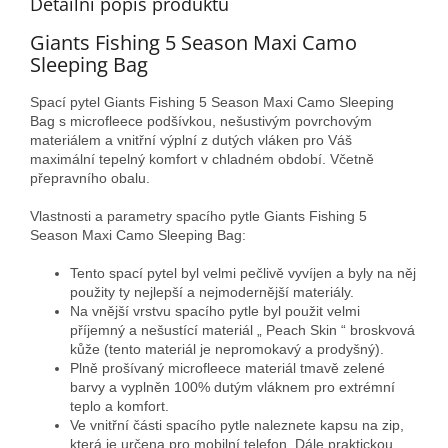
Detailní popis produktu
Giants Fishing 5 Season Maxi Camo
Sleeping Bag
Spací pytel Giants Fishing 5 Season Maxi Camo Sleeping
Bag s microfleece podšívkou, nešustivým povrchovým
materiálem a vnitřní výplní z dutých vláken pro Váš
maximální tepelný komfort v chladném období. Včetně
přepravního obalu.
Vlastnosti a parametry spacího pytle Giants Fishing 5
Season Maxi Camo Sleeping Bag:
Tento spací pytel byl velmi pečlivě vyvíjen a byly na něj
použity ty nejlepší a nejmodernější materiály.
Na vnější vrstvu spacího pytle byl použit velmi
příjemný a nešustící materiál „ Peach Skin “ broskvová
kůže (tento materiál je nepromokavý a prodyšný).
Plně prošívaný microfleece materiál tmavě zelené
barvy a vyplněn 100% dutým vláknem pro extrémní
teplo a komfort.
Ve vnitřní části spacího pytle naleznete kapsu na zip,
která je určena pro mobilní telefon. Dále praktickou