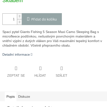
Skladem
cena:
Přidat do košíku
Spací pytel Giants Fishing 5 Season Maxi Camo Sleeping Bag s
microfleece podšívkou, nešustivým povrchovým materiálem a
vnitřní výplní z dutých vláken pro Váš maximální tepelný komfort v
chladném období. Včetně přepravního obalu.
Detailní informace
ZEPTAT SE
HLÍDAT
SDÍLET
Popis
Diskuze