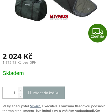
Z
ZDARMA
D
A
2 024 Kč
R
1 672,73 Kč bez DPH
Měrná
M
Skladem
cena:
A
Přidat do košíku
Velký spací pytel
Mivardi
Executive s vnitřním fleecovou podšívkou,
thermo stop límcem, kvalitními zipy a vnějším vodoodpudivým