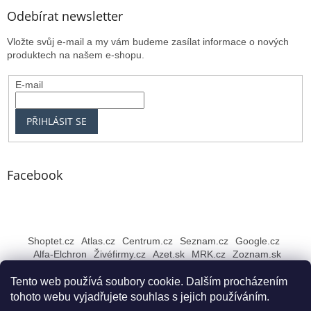
Odebírat newsletter
Vložte svůj e-mail a my vám budeme zasílat informace o nových
produktech na našem e-shopu.
E-mail
PŘIHLÁSIT SE
Facebook
Shoptet.cz
Atlas.cz
Centrum.cz
Seznam.cz
Google.cz
Alfa-Elchron
Živéfirmy.cz
Azet.sk
MRK.cz
Zoznam.sk
Tento web používá soubory cookie. Dalším procházením
tohoto webu vyjadřujete souhlas s jejich používáním.