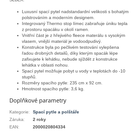
Luxusní spací pytel nadstandardní velikosti s bohatým
polstrováním a moderním designem.
Integrovaný Thermo stop límec zabraňuje úniku tepla
z prostoru spacáku v okolí ramen.
Vnitřní část je z hřejivého fleece materálu s vysokým
vlasem, vnější materiál je vodoodpudivý.
Konstrukce byla po pečlivém testování vylepšena
řadou drobných detailů, díky kterým spacák lépe
zafixujete k lehátku, nebude sjíždět z konstrukce
lehátka v oblasti nohou.
Spací pytel možňuje pobyt u vody v teplotách do -10
stupňů.
Rozměry spacího pytle: 235 cm x 92 cm.
Hmotnost spacího pytle: 3,6 kg.
Doplňkové parametry
Kategorie
:
Spací pytle a polštáře
Záruka
:
2 roky
EAN
:
2000020804334