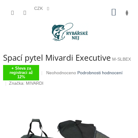
CZK
Přejít
NÁKUP
na
KOŠÍK
obsah
Spací pytel Mivardi Executive
M-SLBEX
+ Sleva za
Průměrné
Neohodnoceno
Podrobnosti hodnocení
registraci až
12%
hodnocení
Značka:
MIVARDI
produktu
je
0,0
z
5
hvězdiček.