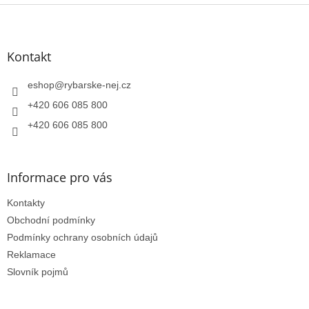
Z
á
p
a
Kontakt
t
í
eshop
@
rybarske-nej.cz
+420 606 085 800
+420 606 085 800
Informace pro vás
Kontakty
Obchodní podmínky
Podmínky ochrany osobních údajů
Reklamace
Slovník pojmů