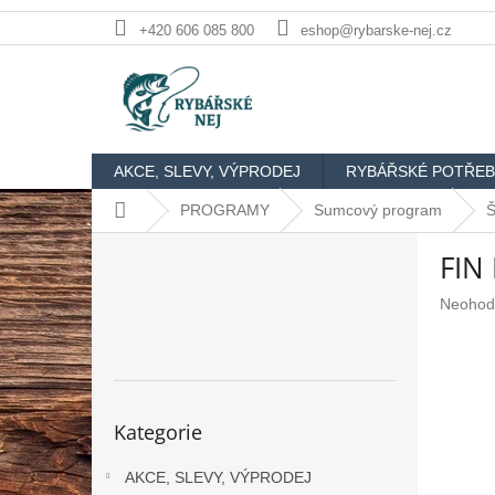
Přejít
+420 606 085 800
eshop@rybarske-nej.cz
na
obsah
AKCE, SLEVY, VÝPRODEJ
RYBÁŘSKÉ POTŘEB
Domů
PROGRAMY
Sumcový program
Š
P
FIN
o
s
Průměr
Neohod
t
hodnoc
r
produkt
a
je
n
0,0
n
z
Přeskočit
Kategorie
5
kategorie
í
hvězdič
p
AKCE, SLEVY, VÝPRODEJ
a