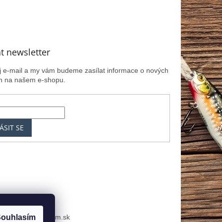
t newsletter
ůj e-mail a my vám budeme zasílat informace o nových
h na našem e-shopu.
ÁSIT SE
k
MRK.cz
Zoznam.sk
ouhlasím