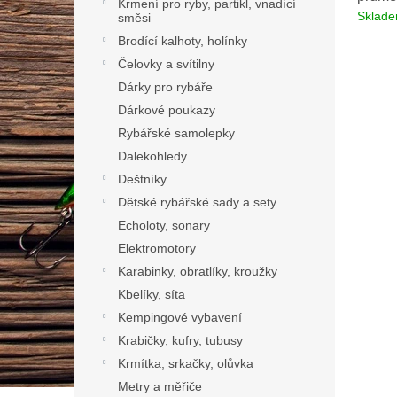
Krmení pro ryby, partikl, vnadící
Sklad
směsi
Brodící kalhoty, holínky
Čelovky a svítilny
Dárky pro rybáře
Dárkové poukazy
Rybářské samolepky
Dalekohledy
Deštníky
Dětské rybářské sady a sety
Echoloty, sonary
Elektromotory
Karabinky, obratlíky, kroužky
Kbelíky, síta
Kempingové vybavení
Krabičky, kufry, tubusy
Krmítka, srkačky, olůvka
Metry a měřiče