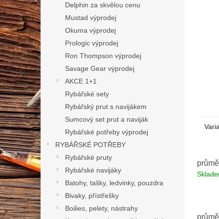
n
Delphin za skvělou cenu
e
Mustad výprodej
l
Okuma výprodej
Prologic výprodej
Ron Thompson výprodej
Savage Gear výprodej
AKCE 1+1
Rybářské sety
Rybářský prut s navijákem
Sumcový set prut a naviják
Vari
Rybářské potřeby výprodej
RYBÁŘSKÉ POTŘEBY
Rybářské pruty
průmě
Rybářské navijáky
Sklad
Batohy, tašky, ledvinky, pouzdra
Bivaky, přístřešky
Boilies, pelety, nástrahy
průmě