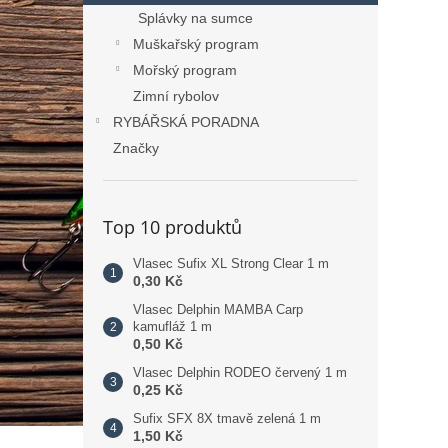
Splávky na sumce
Muškařský program
Mořský program
Zimní rybolov
RYBÁŘSKÁ PORADNA
Značky
Top 10 produktů
Vlasec Sufix XL Strong Clear 1 m
0,30 Kč
Vlasec Delphin MAMBA Carp
kamufláž 1 m
0,50 Kč
Vlasec Delphin RODEO červený 1 m
0,25 Kč
Sufix SFX 8X tmavě zelená 1 m
1,50 Kč