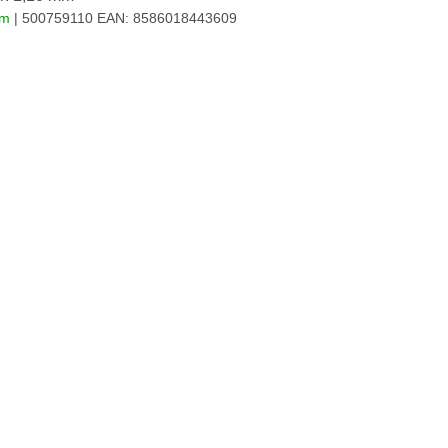
em
| 500759110
EAN:
8586018443609