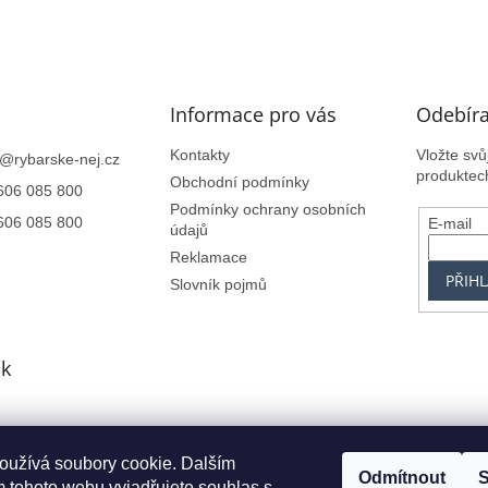
Informace pro vás
Odebíra
Kontakty
Vložte sv
@
rybarske-nej.cz
produktec
Obchodní podmínky
606 085 800
Podmínky ochrany osobních
606 085 800
E-mail
údajů
Reklamace
PŘIHL
Slovník pojmů
k
oužívá soubory cookie. Dalším
Centrum.cz
Seznam.cz
Google.cz
Alfa-Elchron
Živéfirmy.cz
Azet.s
Odmítnout
S
 tohoto webu vyjadřujete souhlas s