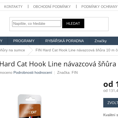
KONTAKTY
OBCHODNÍ PODMÍNKY
PODMÍNKY OCHRANY
HLEDAT
Y
PROGRAMY
RYBÁŘSKÁ PORADNA
Značky
ňůry na sumce
FIN Hard Cat Hook Line návazcová šňůra 10 m 
 Hard Cat Hook Line návazcová šňůr
né
noceno
Podrobnosti hodnocení
Značka:
FIN
ení
od
u
od
131,
Měrná
ZVOL
cena:
ek.
Kvalitní