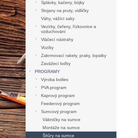
Splávky, kačeny, bójky
Stojany na pruty, vidličky
Váhy, vážící saky
Vezírky, čeřeny, řízkovnice a
vzduchování
Vláčecí nástrahy
Vozíky
Zakrmovací rakety, praky, lopatky
Zavážecí loďky
PROGRAMY
Výroba boilies
PVA program
Kaprový program
Feederový program
Sumcový program
Vábničky na sumce
Montáže na sumce
Šňůry na sumce