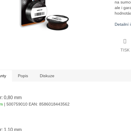
na sumce
ale i gar
hodnotá
Detailní
TISK
anty
Popis
Diskuze
r: 0,80 mm
em
| 500759010
EAN:
8586018443562
r: 1,10 mm