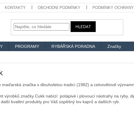
KONTAKTY
OBCHODNÍ PODMÍNKY
PODMÍNKY OCHRANY
HLEDAT
Y
PROGRAMY
RYBÁŘSKÁ PORADNA
Značky
k
e maďarská značka s dlouholetou tradicí (1982) a celosvětově významn
nt výrobků značky Cukk nabízí: potápivé i plovoucí nástrahy na ryby, di
 další kvalitní produkty pro Váš úspěšný lov kaprů a dalších ryb.