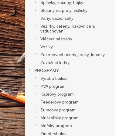
Splávky, kačeny, bójky
Stojany na pruty, vidličky
Váhy, vážící saky
Vezírky, čeřeny, řízkovnice a
vzduchování
Vláčecí nástrahy
Vozíky
Zakrmovací rakety, praky, lopatky
Zavážecí loďky
PROGRAMY
Výroba boilies
PVA program
Kaprový program
Feederový program
Sumcový program
Muškařský program
Mořský program
Zimní rybolov