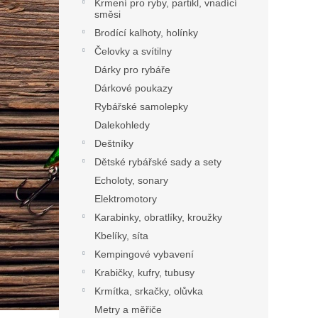
Krmení pro ryby, partikl, vnadící
směsi
Brodící kalhoty, holínky
Čelovky a svítilny
Dárky pro rybáře
Dárkové poukazy
Rybářské samolepky
Dalekohledy
Deštníky
Dětské rybářské sady a sety
Echoloty, sonary
Elektromotory
Karabinky, obratlíky, kroužky
Kbelíky, síta
Kempingové vybavení
Krabičky, kufry, tubusy
Krmítka, srkačky, olůvka
Metry a měřiče