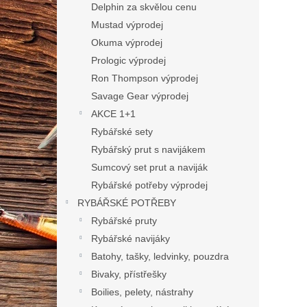
n
Delphin za skvělou cenu
e
Mustad výprodej
l
Okuma výprodej
Prologic výprodej
Ron Thompson výprodej
Savage Gear výprodej
AKCE 1+1
Rybářské sety
Rybářský prut s navijákem
Sumcový set prut a naviják
Rybářské potřeby výprodej
RYBÁŘSKÉ POTŘEBY
Rybářské pruty
Rybářské navijáky
Batohy, tašky, ledvinky, pouzdra
Bivaky, přístřešky
Boilies, pelety, nástrahy