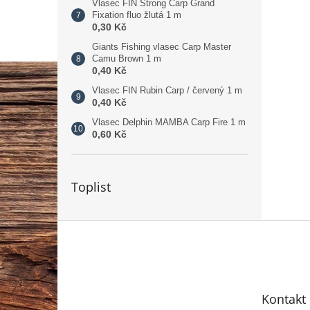
Vlasec FIN Strong Carp Grand
Fixation fluo žlutá 1 m
0,30 Kč
Giants Fishing vlasec Carp Master
Camu Brown 1 m
0,40 Kč
Vlasec FIN Rubin Carp / červený 1 m
0,40 Kč
Vlasec Delphin MAMBA Carp Fire 1 m
0,60 Kč
Toplist
Z
á
p
a
t
Kontakt
í