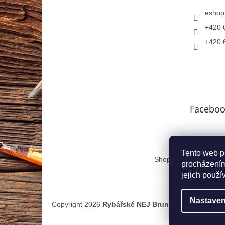
eshop
+420 
+420 
Faceboo
Tento web p
Shoptet.cz
Atlas.cz
procházením
jejich použí
Nastaven
Copyright 2026
Rybářské NEJ Bruntál
. Všechna prá