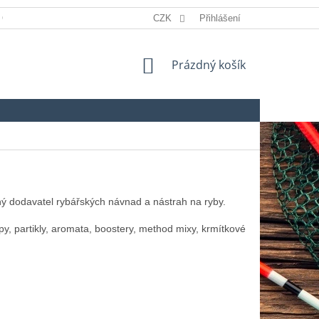
 OSOBNÍCH ÚDAJŮ
REKLAMACE
CZK
Přihlášení
SLOVNÍK POJMŮ
NÁKUPNÍ
Prázdný košík
KOŠÍK
ý dodavatel rybářských návnad a nástrah na ryby.
py, partikly, aromata, boostery, method mixy, krmítkové