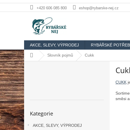
Přejít
+420 606 085 800
eshop@rybarske-nej.cz
na
obsah
AKCE, SLEVY, VÝPRODEJ
RYBÁŘSKÉ POTŘEB
Domů
Slovník pojmů
Cukk
P
Cuk
o
s
t
CUKK
j
r
Sortime
a
směsi a
n
n
Přeskočit
Kategorie
kategorie
í
p
AKCE, SLEVY, VÝPRODEJ
a