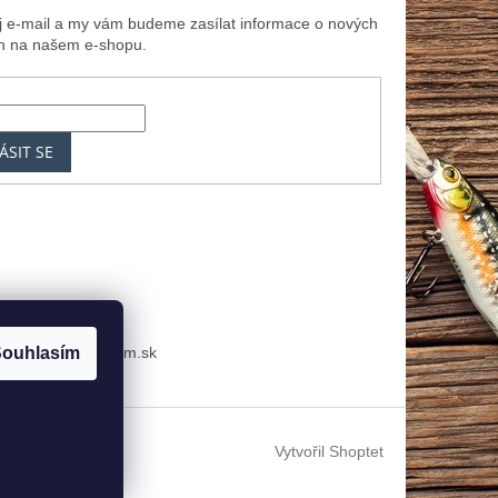
ůj e-mail a my vám budeme zasílat informace o nových
h na našem e-shopu.
ÁSIT SE
k
MRK.cz
Zoznam.sk
ouhlasím
Vytvořil Shoptet