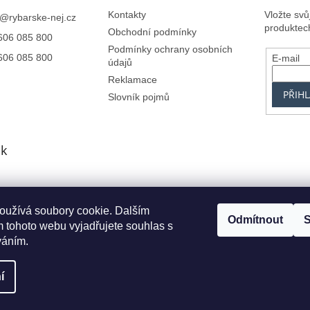
Kontakty
Vložte sv
@
rybarske-nej.cz
produktec
Obchodní podmínky
606 085 800
Podmínky ochrany osobních
606 085 800
E-mail
údajů
Reklamace
PŘIHL
Slovník pojmů
k
oužívá soubory cookie. Dalším
Centrum.cz
Seznam.cz
Google.cz
Alfa-Elchron
Živéfirmy.cz
Azet.s
Odmítnout
S
 tohoto webu vyjadřujete souhlas s
váním.
í
va vyhrazena.
Upravit nastavení cookies