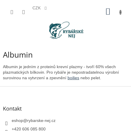
CZK
Přejít
NÁKUP
na
KOŠÍK
obsah
Albumin
Albumin je jedním z proteinů krevní plazmy - tvoří 60% všech
plazmatických bílkovin. Pro rybáře je nepostradatelnou výrobní
surovinou na vytvrzení a zpevnění
boilies
nebo pelet.
Z
á
p
a
Kontakt
t
í
eshop
@
rybarske-nej.cz
+420 606 085 800