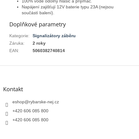
100% vodě odolný hlásič a přijímač.
Napájení zajišťují 12V baterie typu 23A (nejsou
součástí balení).
Doplňkové parametry
Kategorie
:
Signalizátory záběru
Záruka
:
2 roky
EAN
:
5060382740814
Z
á
p
a
Kontakt
t
í
eshop
@
rybarske-nej.cz
+420 606 085 800
+420 606 085 800