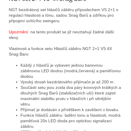
NGT bezdrátový set hlásičů záběru příposlechem VS 2+1 s
regulaci hlasitosti a tónu, sadou Snag Barů a zdířkou pro
připojení svítícího swingeru.
Upozrnění:
na tento produkt se již nevztahují žádné dálší
slevy.
Vlastnosti a funkce setu Hlásičů záběru NGT 2+1 VS 4X
Snag Bars:
Každý z hlásičů je vybaven jednou barevnou
záběrovou LED diodou (modrá,červená) a paměťovou
diodou.
Vysoký dosah bezdrátového přijímače je až 200 m.
Součástí setu jsou zcela dva páry kovových krátkých a
dlouhých Snag Barů (stabilizačních uší) které zajistí
maximální stabilitu prutu v hlásičích i při silnějším
větru.
Přijímač je dodáván s přívěškem k zavěšení v bivaku.
Funkce hlásičů záběru: ladění tonu a hlasitosti, modrá
paměťová 20s LED dioda pro optickou signalizaci
záběru.