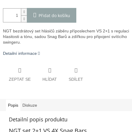
Přidat do košíku
NGT bezdrátový set hlásičů záběru příposlechem VS 2+1 s regulaci
hlasitosti a tónu, sadou Snag Barů a zdířkou pro připojení svítícího
swingeru.
Detailní informace
ZEPTAT SE
HLÍDAT
SDÍLET
Popis
Diskuze
Detailní popis produktu
NGT set 2+1 VS 4X Snag Bars