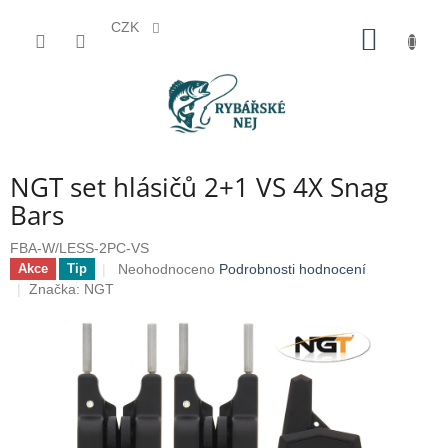
CZK
Přejít
NÁKUP
na
KOŠÍK
obsah
NGT set hlásičů 2+1 VS 4X Snag
Bars
FBA-W/LESS-2PC-VS
Průměrné
Neohodnoceno
Podrobnosti hodnocení
Akce
Tip
hodnocení
Značka:
NGT
produktu
je
0,0
z
5
hvězdiček.